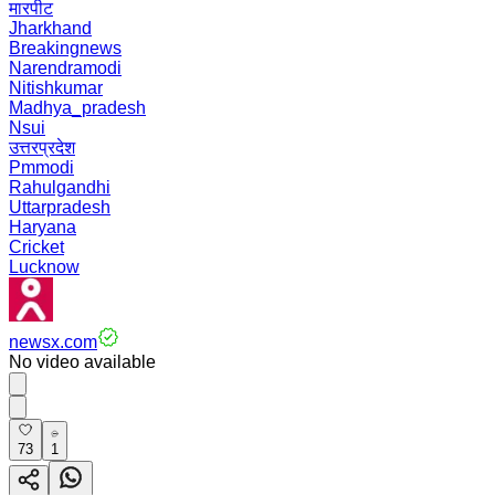
मारपीट
Jharkhand
Breakingnews
Narendramodi
Nitishkumar
Madhya_pradesh
Nsui
उत्तरप्रदेश
Pmmodi
Rahulgandhi
Uttarpradesh
Haryana
Cricket
Lucknow
newsx.com
No video available
73
1