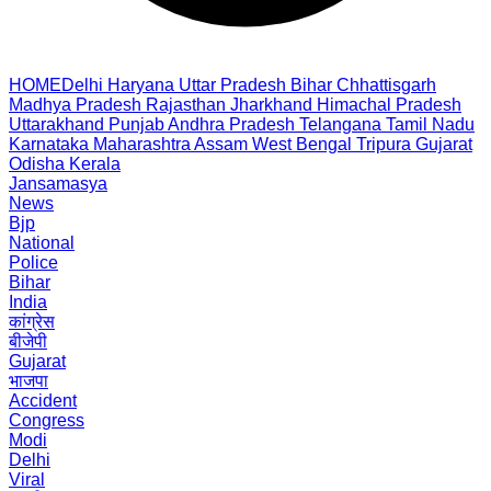
HOME
Delhi
Haryana
Uttar Pradesh
Bihar
Chhattisgarh
Madhya Pradesh
Rajasthan
Jharkhand
Himachal Pradesh
Uttarakhand
Punjab
Andhra Pradesh
Telangana
Tamil Nadu
Karnataka
Maharashtra
Assam
West Bengal
Tripura
Gujarat
Odisha
Kerala
Jansamasya
News
Bjp
National
Police
Bihar
India
कांग्रेस
बीजेपी
Gujarat
भाजपा
Accident
Congress
Modi
Delhi
Viral