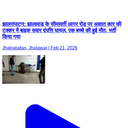
झालरापाटन: झालावाड़ के सीमावर्ती आगर रोड पर अज्ञात कार की
टक्कर में बाइक सवार दंपत्ति घायल, एक बच्चे की हुई मौत, भर्ती
किया गया
Jhalrapatan, Jhalawar | Feb 21, 2026