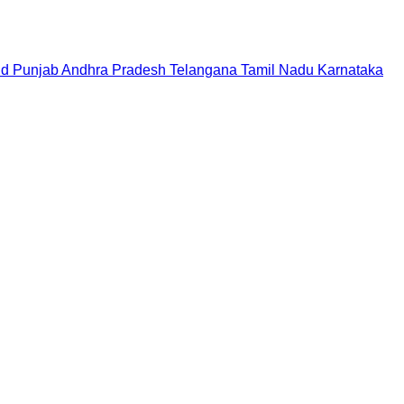
nd
Punjab
Andhra Pradesh
Telangana
Tamil Nadu
Karnataka