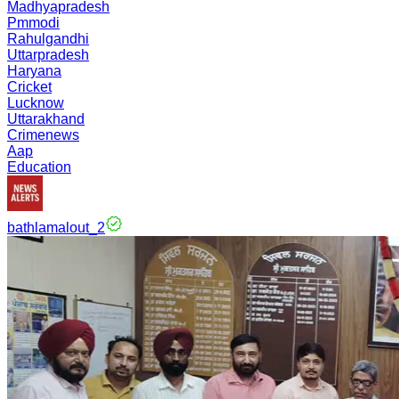
Madhyapradesh
Pmmodi
Rahulgandhi
Uttarpradesh
Haryana
Cricket
Lucknow
Uttarakhand
Crimenews
Aap
Education
bathlamalout_2