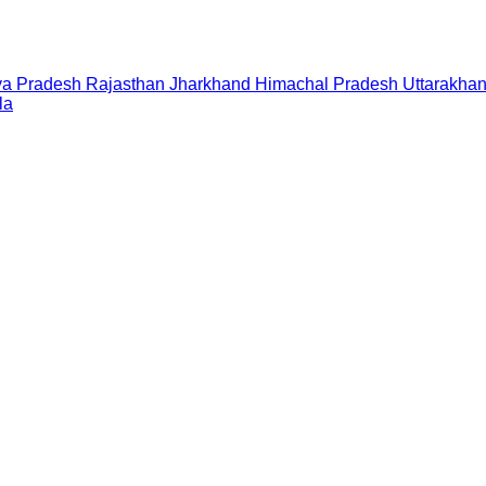
a Pradesh
Rajasthan
Jharkhand
Himachal Pradesh
Uttarakha
la