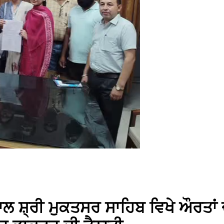
 ਸ਼੍ਰੀ ਮੁਕਤਸਰ ਸਾਹਿਬ ਵਿਖੇ ਔਰਤਾਂ ਦੇ