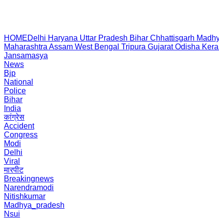
HOME
Delhi
Haryana
Uttar Pradesh
Bihar
Chhattisgarh
Madhy
Maharashtra
Assam
West Bengal
Tripura
Gujarat
Odisha
Kera
Jansamasya
News
Bjp
National
Police
Bihar
India
कांग्रेस
Accident
Congress
Modi
Delhi
Viral
मारपीट
Breakingnews
Narendramodi
Nitishkumar
Madhya_pradesh
Nsui