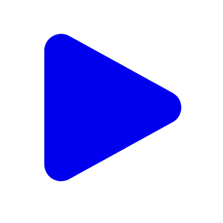
रामपुर बघेलान: विधायक बढ़ौरा क्रिकेट टूर्नामेंट के फाइनल में पहुंचे
Rampur Baghelan, Satna | Feb 15, 2026