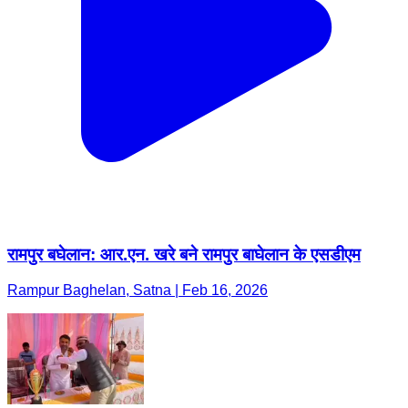
रामपुर बघेलान: आर.एन. खरे बने रामपुर बाघेलान के एसडीएम
Rampur Baghelan, Satna | Feb 16, 2026