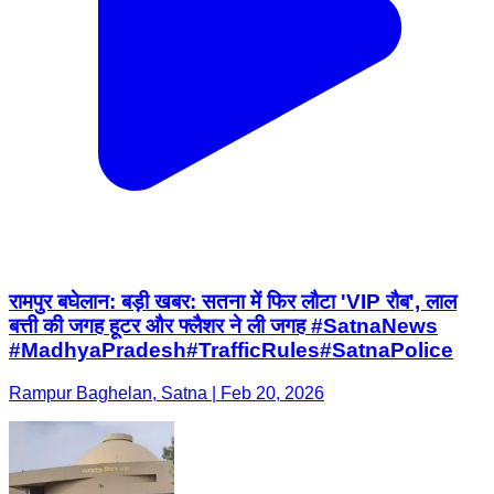
रामपुर बघेलान: ​बड़ी खबर: सतना में फिर लौटा 'VIP रौब', लाल
बत्ती की जगह हूटर और फ्लैशर ने ली जगह ​#SatnaNews ​
#MadhyaPradesh ​#TrafficRules ​#SatnaPolice
Rampur Baghelan, Satna | Feb 20, 2026