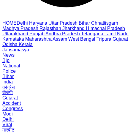
HOME
Delhi
Haryana
Uttar Pradesh
Bihar
Chhattisgarh
Madhya Pradesh
Rajasthan
Jharkhand
Himachal Pradesh
Uttarakhand
Punjab
Andhra Pradesh
Telangana
Tamil Nadu
Karnataka
Maharashtra
Assam
West Bengal
Tripura
Gujarat
Odisha
Kerala
Jansamasya
News
Bjp
National
Police
Bihar
India
कांग्रेस
बीजेपी
Gujarat
Accident
Congress
Modi
Delhi
Viral
मारपीट