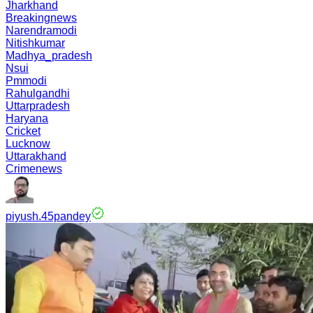
Jharkhand
Breakingnews
Narendramodi
Nitishkumar
Madhya_pradesh
Nsui
Pmmodi
Rahulgandhi
Uttarpradesh
Haryana
Cricket
Lucknow
Uttarakhand
Crimenews
piyush.45pandey