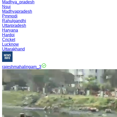
Madhya_pradesh
Nsui
Madhyapradesh
Pmmodi
Rahulgandhi
Uttarpradesh
Haryana
Hardoi
Cricket
Lucknow
Uttarakhand
rajeshmahalingam_3