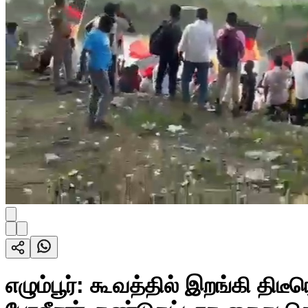
எழும்பூர்: கூவத்தில் இறங்கி திடீ