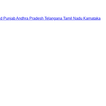
nd
Punjab
Andhra Pradesh
Telangana
Tamil Nadu
Karnataka