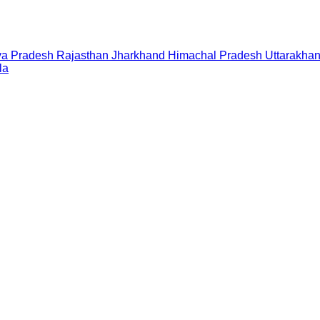
a Pradesh
Rajasthan
Jharkhand
Himachal Pradesh
Uttarakha
la