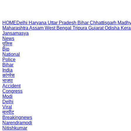
HOME
Delhi
Haryana
Uttar Pradesh
Bihar
Chhattisgarh
Madhy
Maharashtra
Assam
West Bengal
Tripura
Gujarat
Odisha
Kera
Jansamasya
News
पुलिस
Bjp
National
Police
Bihar
India
कांग्रेस
भाजपा
Accident
Congress
Modi
Delhi
Viral
मारपीट
Breakingnews
Narendramodi
Nitishkumar