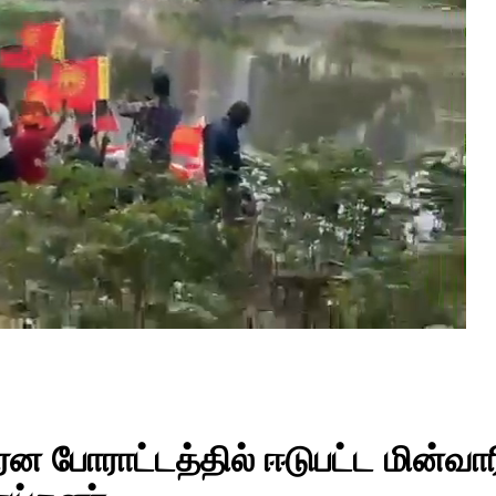
ரென போராட்டத்தில் ஈடுபட்ட மின்வா