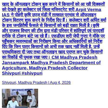
खाद के ऑनलाइन टोकन बुक करने में किसानों को आ रही दिक्कतों
को देखते हुए कलेक्टर एवं जिला मजिस्ट्रेट श्री Arpit Verma
IAS ने पोहरी कृषि उपज मंडी में तत्काल प्रभाव से ऑफलाइन
टोकन वितरण शुरू करने के निर्देश दिए हैं। कलेक्टर श्री अर्पित वर्मा
के इस जनहितैषी फैसले से किसानों को बड़ी राहत मिली है। ​कृषि
और राजस्व विभाग की टीम द्वारा मंडी परिसर में शांतिपूर्ण एवं पारदर्शी
तरीके से टोकन बांटे जा रहे हैं। एसडीएम श्री जेपी गुप्ता ने मौके पर
पहुँचकर व्यवस्थाओं का निरीक्षण किया और अधिकारियों को निर्देश
दिए कि जिन पात्र किसानों को अभी तक खाद नहीं मिली है, उन्हें
प्राथमिकता दी जाए तथा ऑनलाइन खाद प्राप्त कर चुके किसानों
का रिकॉर्ड भी पृथक रखा जाए। CM Madhya Pradesh
Jansampark Madhya Pradesh Department of
Agriculture, Madhya Pradesh Collector
Shivpuri #shivpuri
Shivpuri, Madhya Pradesh | Aug 4, 2026