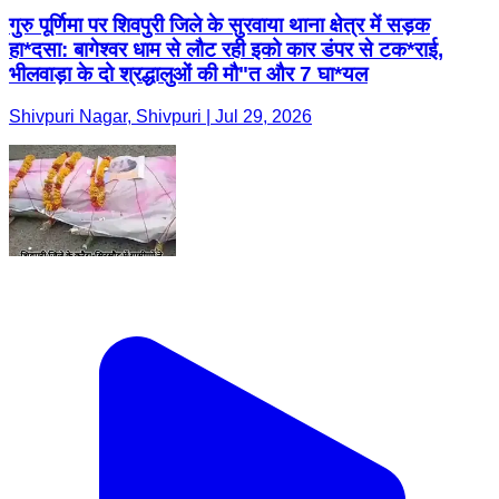
गुरु पूर्णिमा पर शिवपुरी जिले के सुरवाया थाना क्षेत्र में सड़क
हा*दसा: बागेश्वर धाम से लौट रही इको कार डंपर से टक*राई,
भीलवाड़ा के दो श्रद्धालुओं की मौ"त और 7 घा*यल
Shivpuri Nagar, Shivpuri | Jul 29, 2026