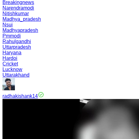
Breakingnews
Narendramodi
Nitishkumar
Madhya_pradesh
Nsui
Madhyapradesh
Pmmodi
Rahulgandhi
Uttarpradesh
Haryana
Hardoi
Cricket
Lucknow
Uttarakhand
radhakishank14