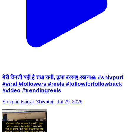
मेरी विनती यही है राधा रानी, कृपा बरसाए रखना🙏 #shivpuri
#viral #followers #reels #followforfollowback
#video #trendingreels
Shivpuri Nagar, Shivpuri | Jul 29, 2026