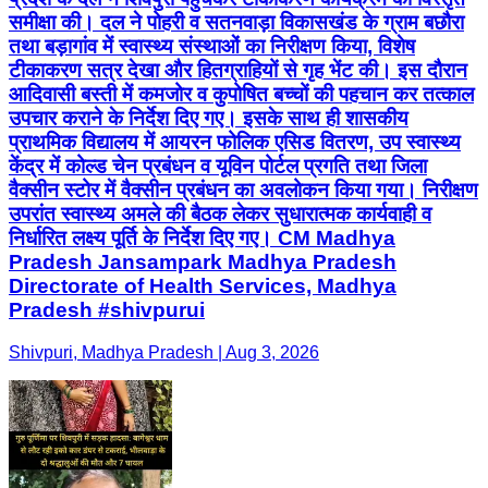
समीक्षा की। दल ने पोहरी व सतनवाड़ा विकासखंड के ग्राम बछौरा
तथा बड़ागांव में स्वास्थ्य संस्थाओं का निरीक्षण किया, विशेष
टीकाकरण सत्र देखा और हितग्राहियों से गृह भेंट की। इस दौरान
आदिवासी बस्ती में कमजोर व कुपोषित बच्चों की पहचान कर तत्काल
उपचार कराने के निर्देश दिए गए। इसके साथ ही शासकीय
प्राथमिक विद्यालय में आयरन फोलिक एसिड वितरण, उप स्वास्थ्य
केंद्र में कोल्ड चेन प्रबंधन व यूविन पोर्टल प्रगति तथा जिला
वैक्सीन स्टोर में वैक्सीन प्रबंधन का अवलोकन किया गया। निरीक्षण
उपरांत स्वास्थ्य अमले की बैठक लेकर सुधारात्मक कार्यवाही व
निर्धारित लक्ष्य पूर्ति के निर्देश दिए गए। CM Madhya
Pradesh Jansampark Madhya Pradesh
Directorate of Health Services, Madhya
Pradesh #shivpurui
Shivpuri, Madhya Pradesh | Aug 3, 2026