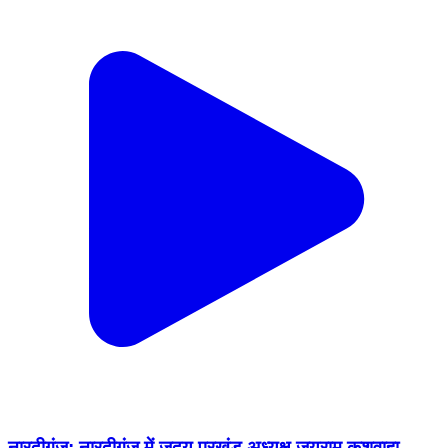
नारदीगंज: नारदीगंज में जदयू प्रखंड अध्यक्ष जयराम कुशवाहा