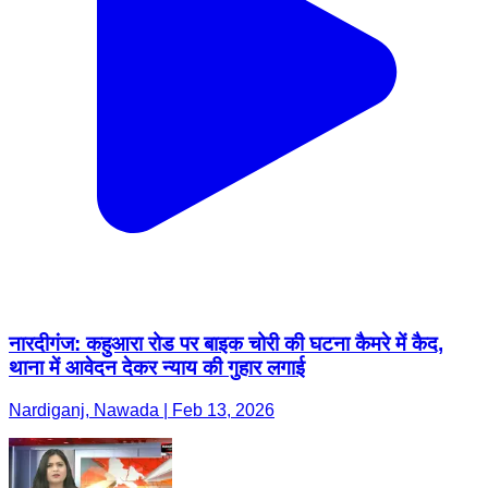
नारदीगंज: कहुआरा रोड पर बाइक चोरी की घटना कैमरे में कैद,
थाना में आवेदन देकर न्याय की गुहार लगाई
Nardiganj, Nawada | Feb 13, 2026