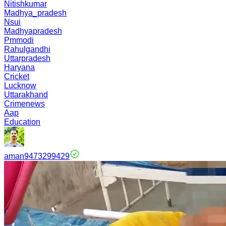
Nitishkumar
Madhya_pradesh
Nsui
Madhyapradesh
Pmmodi
Rahulgandhi
Uttarpradesh
Haryana
Cricket
Lucknow
Uttarakhand
Crimenews
Aap
Education
aman9473299429