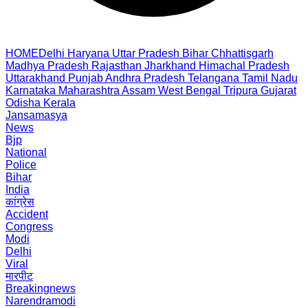
HOME
Delhi
Haryana
Uttar Pradesh
Bihar
Chhattisgarh
Madhya Pradesh
Rajasthan
Jharkhand
Himachal Pradesh
Uttarakhand
Punjab
Andhra Pradesh
Telangana
Tamil Nadu
Karnataka
Maharashtra
Assam
West Bengal
Tripura
Gujarat
Odisha
Kerala
Jansamasya
News
Bjp
National
Police
Bihar
India
कांग्रेस
Accident
Congress
Modi
Delhi
Viral
मारपीट
Breakingnews
Narendramodi