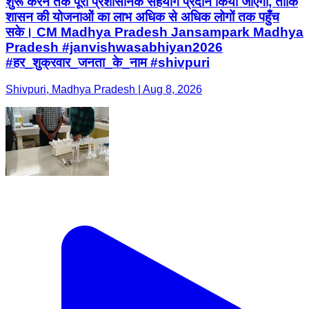
शुरू करने तक पूरा प्रशासनिक सहयोग प्रदान किया जाएगा, ताकि
शासन की योजनाओं का लाभ अधिक से अधिक लोगों तक पहुँच
सके। CM Madhya Pradesh Jansampark Madhya
Pradesh #janvishwasabhiyan2026
#हर_शुक्रवार_जनता_के_नाम #shivpuri
Shivpuri, Madhya Pradesh | Aug 8, 2026