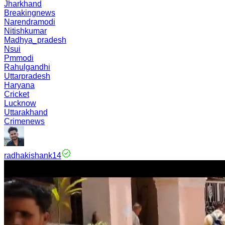
Jharkhand
Breakingnews
Narendramodi
Nitishkumar
Madhya_pradesh
Nsui
Pmmodi
Rahulgandhi
Uttarpradesh
Haryana
Cricket
Lucknow
Uttarakhand
Crimenews
radhakishank14