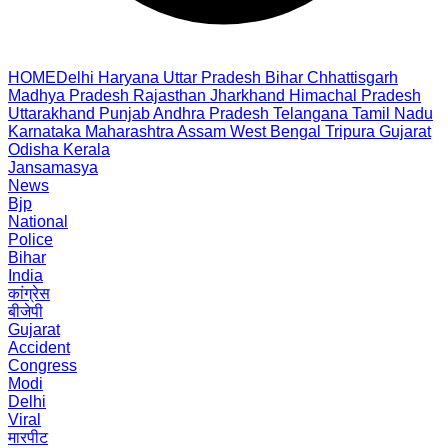
HOME
Delhi
Haryana
Uttar Pradesh
Bihar
Chhattisgarh
Madhya Pradesh
Rajasthan
Jharkhand
Himachal Pradesh
Uttarakhand
Punjab
Andhra Pradesh
Telangana
Tamil Nadu
Karnataka
Maharashtra
Assam
West Bengal
Tripura
Gujarat
Odisha
Kerala
Jansamasya
News
Bjp
National
Police
Bihar
India
कांग्रेस
बीजेपी
Gujarat
Accident
Congress
Modi
Delhi
Viral
मारपीट