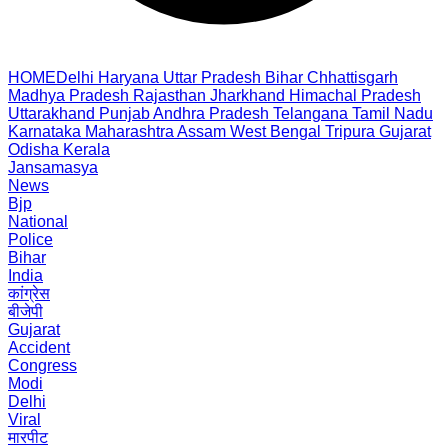
HOME
Delhi
Haryana
Uttar Pradesh
Bihar
Chhattisgarh
Madhya Pradesh
Rajasthan
Jharkhand
Himachal Pradesh
Uttarakhand
Punjab
Andhra Pradesh
Telangana
Tamil Nadu
Karnataka
Maharashtra
Assam
West Bengal
Tripura
Gujarat
Odisha
Kerala
Jansamasya
News
Bjp
National
Police
Bihar
India
कांग्रेस
बीजेपी
Gujarat
Accident
Congress
Modi
Delhi
Viral
मारपीट