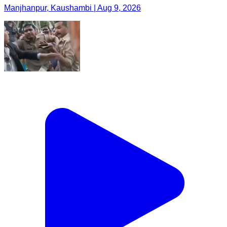
Manjhanpur, Kaushambi | Aug 9, 2026