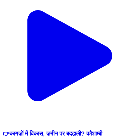
👉कागज़ों में विकास, ज़मीन पर बदहाली? कौशाम्बी