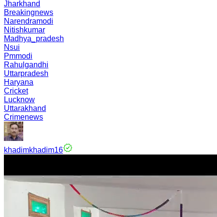
Jharkhand
Breakingnews
Narendramodi
Nitishkumar
Madhya_pradesh
Nsui
Pmmodi
Rahulgandhi
Uttarpradesh
Haryana
Cricket
Lucknow
Uttarakhand
Crimenews
khadimkhadim16