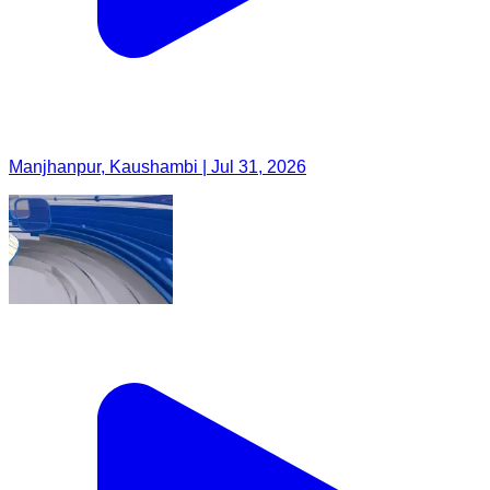
Manjhanpur, Kaushambi | Jul 31, 2026