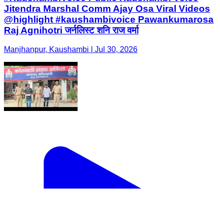
Jitendra Marshal Comm Ajay Osa Viral Videos
@highlight #kaushambivoice Pawankumarosa
Raj Agnihotri जर्नलिस्ट शनि राज वर्मा
Manjhanpur, Kaushambi | Jul 30, 2026