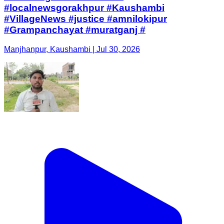
#localnewsgorakhpur #Kaushambi
#VillageNews #justice #amnilokipur
#Grampanchayat #muratganj #
Manjhanpur, Kaushambi | Jul 30, 2026