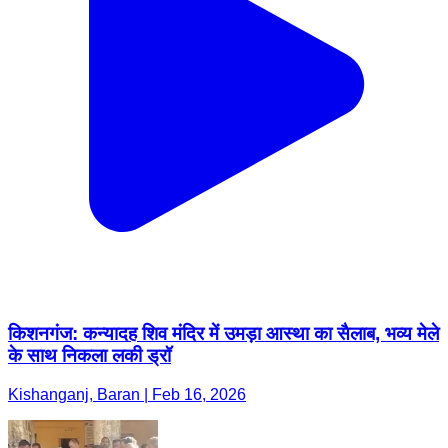
किशनगंज: कन्यादह शिव मंदिर में उमड़ा आस्था का सैलाब, भव्य मेले
के साथ निकला लकी ड्रॉ
Kishanganj, Baran | Feb 16, 2026