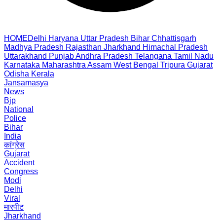
HOME
Delhi
Haryana
Uttar Pradesh
Bihar
Chhattisgarh
Madhya Pradesh
Rajasthan
Jharkhand
Himachal Pradesh
Uttarakhand
Punjab
Andhra Pradesh
Telangana
Tamil Nadu
Karnataka
Maharashtra
Assam
West Bengal
Tripura
Gujarat
Odisha
Kerala
Jansamasya
News
Bjp
National
Police
Bihar
India
कांग्रेस
Gujarat
Accident
Congress
Modi
Delhi
Viral
मारपीट
Jharkhand