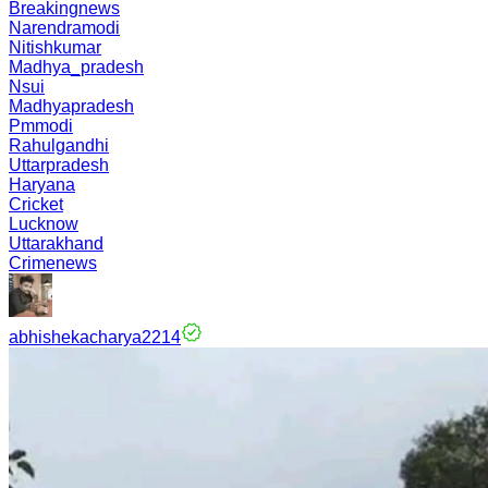
Breakingnews
Narendramodi
Nitishkumar
Madhya_pradesh
Nsui
Madhyapradesh
Pmmodi
Rahulgandhi
Uttarpradesh
Haryana
Cricket
Lucknow
Uttarakhand
Crimenews
abhishekacharya2214