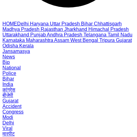
HOME
Delhi
Haryana
Uttar Pradesh
Bihar
Chhattisgarh
Madhya Pradesh
Rajasthan
Jharkhand
Himachal Pradesh
Uttarakhand
Punjab
Andhra Pradesh
Telangana
Tamil Nadu
Karnataka
Maharashtra
Assam
West Bengal
Tripura
Gujarat
Odisha
Kerala
Jansamasya
News
Bjp
National
Police
Bihar
India
कांग्रेस
बीजेपी
Gujarat
Accident
Congress
Modi
Delhi
Viral
मारपीट