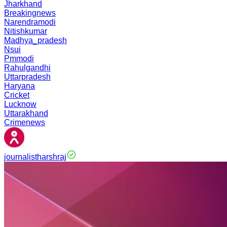
Jharkhand
Breakingnews
Narendramodi
Nitishkumar
Madhya_pradesh
Nsui
Pmmodi
Rahulgandhi
Uttarpradesh
Haryana
Cricket
Lucknow
Uttarakhand
Crimenews
journalistharshraj