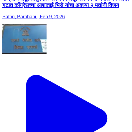
गटात काँग्रेसच्या आशाताई भिसे यांचा अवघ्या २ मतांनी विजय
Pathri, Parbhani | Feb 9, 2026