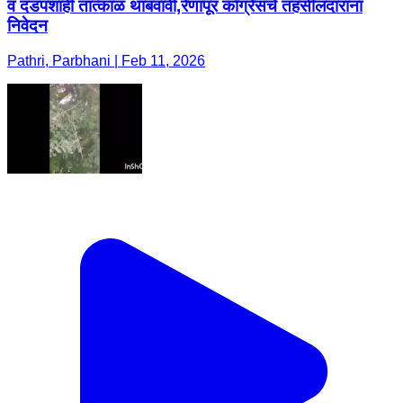
व दडपशाही तात्काळ थांबवावी,रेणापूर काँग्रेसचे तहसीलदाराना
निवेदन
Pathri, Parbhani | Feb 11, 2026