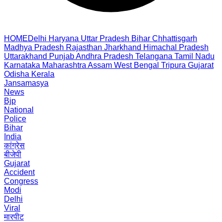
HOME
Delhi
Haryana
Uttar Pradesh
Bihar
Chhattisgarh
Madhya Pradesh
Rajasthan
Jharkhand
Himachal Pradesh
Uttarakhand
Punjab
Andhra Pradesh
Telangana
Tamil Nadu
Karnataka
Maharashtra
Assam
West Bengal
Tripura
Gujarat
Odisha
Kerala
Jansamasya
News
Bjp
National
Police
Bihar
India
कांग्रेस
बीजेपी
Gujarat
Accident
Congress
Modi
Delhi
Viral
मारपीट