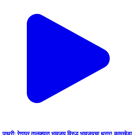
पाथ्री: रेणापूर तालुक्यात भावजय विरुद्ध भावजयचा थरार! कामखेडा