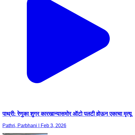
पाथ्री: रेणुका शुगर कारखान्यासमोर ऑटो पलटी होऊन एकाचा मृत्यू
Pathri, Parbhani | Feb 3, 2026