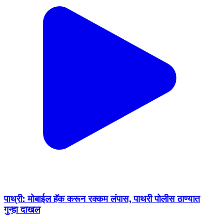
पाथ्री: मोबाईल हॅक करून रक्कम लंपास, पाथरी पोलीस ठाण्यात
गुन्हा दाखल