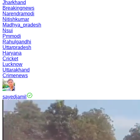
Jharkhand
Breakingnews
Narendramodi
Nitishkumar
Madhya_pradesh
Nsui
Pmmodi
Rahulgandhi
Uttarpradesh
Haryana
Cricket
Lucknow
Uttarakhand
Crimenews
sayedjamil