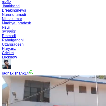
मारपीट
Jharkhand
Breakingnews
Narendramodi
Nitishkumar
Madhya_pradesh
Nsui
उत्तरप्रदेश
Pmmodi
Rahulgandhi
Uttarpradesh
Haryana
Cricket
Lucknow
radhakishank14