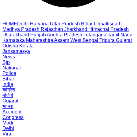
HOME
Delhi
Haryana
Uttar Pradesh
Bihar
Chhattisgarh
Madhya Pradesh
Rajasthan
Jharkhand
Himachal Pradesh
Uttarakhand
Punjab
Andhra Pradesh
Telangana
Tamil Nadu
Karnataka
Maharashtra
Assam
West Bengal
Tripura
Gujarat
Odisha
Kerala
Jansamasya
News
Bjp
National
Police
Bihar
India
कांग्रेस
बीजेपी
Gujarat
भाजपा
Accident
Congress
Modi
Delhi
Viral