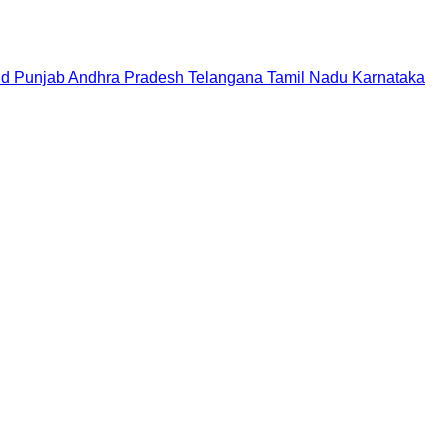
nd
Punjab
Andhra Pradesh
Telangana
Tamil Nadu
Karnataka