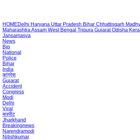
HOME
Delhi
Haryana
Uttar Pradesh
Bihar
Chhattisgarh
Madhy
Maharashtra
Assam
West Bengal
Tripura
Gujarat
Odisha
Kera
Jansamasya
News
Bjp
National
Police
Bihar
India
कांग्रेस
Gujarat
Accident
Congress
Modi
Delhi
Viral
मारपीट
Jharkhand
Breakingnews
Narendramodi
Nitishkumar