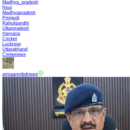
Madhya_pradesh
Nsui
Madhyapradesh
Pmmodi
Rahulgandhi
Uttarpradesh
Haryana
Cricket
Lucknow
Uttarakhand
Crimenews
armaanmbdnews