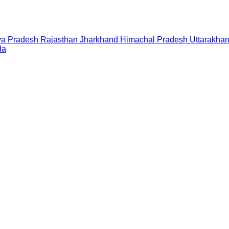
a Pradesh
Rajasthan
Jharkhand
Himachal Pradesh
Uttarakha
la