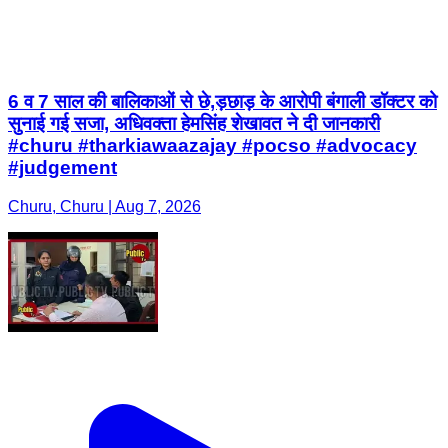
6 व 7 साल की बालिकाओं से छे,ड़छाड़ के आरोपी बंगाली डॉक्टर को
सुनाई गई सजा, अधिवक्ता हेमसिंह शेखावत ने दी जानकारी
#churu #tharkiawaazajay #pocso #advocacy
#judgement
Churu, Churu | Aug 7, 2026