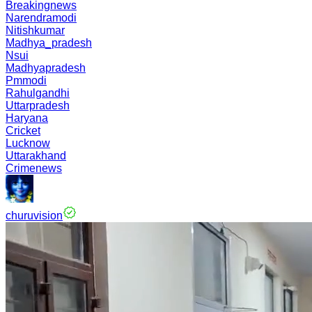
Breakingnews
Narendramodi
Nitishkumar
Madhya_pradesh
Nsui
Madhyapradesh
Pmmodi
Rahulgandhi
Uttarpradesh
Haryana
Cricket
Lucknow
Uttarakhand
Crimenews
churuvision