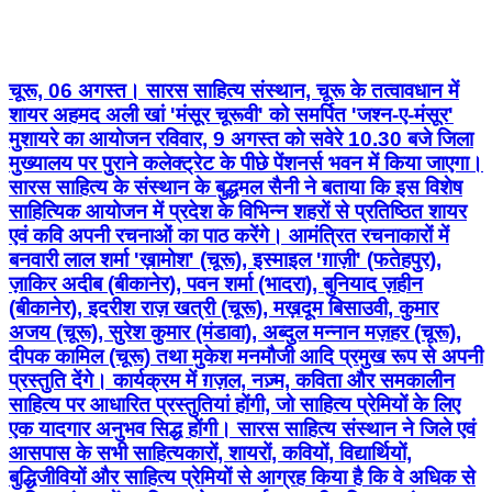
चूरू, 06 अगस्त। सारस साहित्य संस्थान, चूरू के तत्वावधान में
शायर अहमद अली खां 'मंसूर चूरूवी' को समर्पित 'जश्न-ए-मंसूर'
मुशायरे का आयोजन रविवार, 9 अगस्त को सवेरे 10.30 बजे जिला
मुख्यालय पर पुराने कलेक्ट्रेट के पीछे पेंशनर्स भवन में किया जाएगा।
सारस साहित्य के संस्थान के बुद्धमल सैनी ने बताया कि इस विशेष
साहित्यिक आयोजन में प्रदेश के विभिन्न शहरों से प्रतिष्ठित शायर
एवं कवि अपनी रचनाओं का पाठ करेंगे। आमंत्रित रचनाकारों में
बनवारी लाल शर्मा 'ख़ामोश' (चूरू), इस्माइल 'ग़ाज़ी' (फतेहपुर),
ज़ाकिर अदीब (बीकानेर), पवन शर्मा (भादरा), बुनियाद ज़हीन
(बीकानेर), इदरीश राज़ खत्री (चूरू), मख़दूम बिसाउवी, कुमार
अजय (चूरू), सुरेश कुमार (मंडावा), अब्दुल मन्नान मज़हर (चूरू),
दीपक कामिल (चूरू) तथा मुकेश मनमौजी आदि प्रमुख रूप से अपनी
प्रस्तुति देंगे। कार्यक्रम में ग़ज़ल, नज़्म, कविता और समकालीन
साहित्य पर आधारित प्रस्तुतियां होंगी, जो साहित्य प्रेमियों के लिए
एक यादगार अनुभव सिद्ध होंगी। सारस साहित्य संस्थान ने जिले एवं
आसपास के सभी साहित्यकारों, शायरों, कवियों, विद्यार्थियों,
बुद्धिजीवियों और साहित्य प्रेमियों से आग्रह किया है कि वे अधिक से