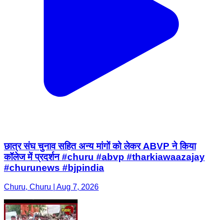
छात्र संघ चुनाव सहित अन्य मांगों को लेकर ABVP ने किया
कॉलेज में प्रदर्शन #churu #abvp #tharkiawaazajay
#churunews #bjpindia
Churu, Churu | Aug 7, 2026