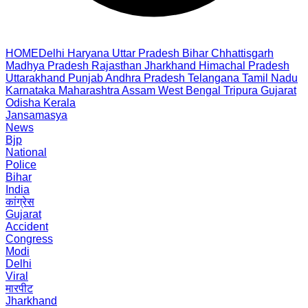
HOME
Delhi
Haryana
Uttar Pradesh
Bihar
Chhattisgarh
Madhya Pradesh
Rajasthan
Jharkhand
Himachal Pradesh
Uttarakhand
Punjab
Andhra Pradesh
Telangana
Tamil Nadu
Karnataka
Maharashtra
Assam
West Bengal
Tripura
Gujarat
Odisha
Kerala
Jansamasya
News
Bjp
National
Police
Bihar
India
कांग्रेस
Gujarat
Accident
Congress
Modi
Delhi
Viral
मारपीट
Jharkhand