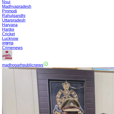
Nsui
Madhyapradesh
Pmmodi
Rahulgandhi
Uttarpradesh
Haryana
Hardoi
Cricket
Lucknow
लखनऊ
Crimenews
madhogarhpublicnews