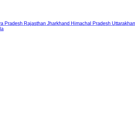
a Pradesh
Rajasthan
Jharkhand
Himachal Pradesh
Uttarakha
la