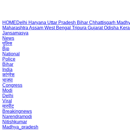
HOME
Delhi
Haryana
Uttar Pradesh
Bihar
Chhattisgarh
Madhy
Maharashtra
Assam
West Bengal
Tripura
Gujarat
Odisha
Kera
Jansamasya
News
पुलिस
Bjp
National
Police
Bihar
India
कांग्रेस
भाजपा
Congress
Modi
Delhi
Viral
मारपीट
Breakingnews
Narendramodi
Nitishkumar
Madhya_pradesh