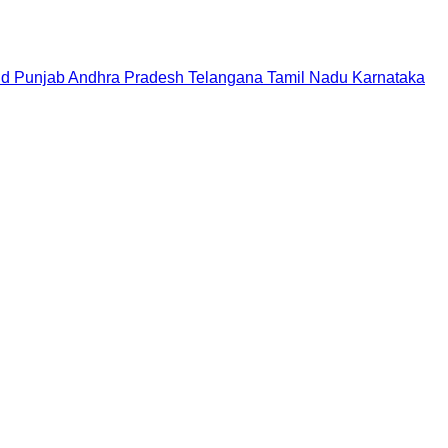
nd
Punjab
Andhra Pradesh
Telangana
Tamil Nadu
Karnataka