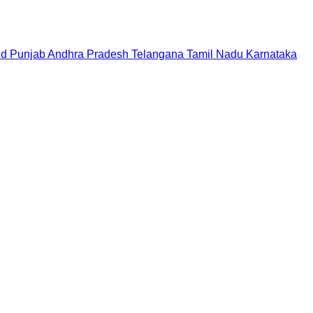
nd
Punjab
Andhra Pradesh
Telangana
Tamil Nadu
Karnataka