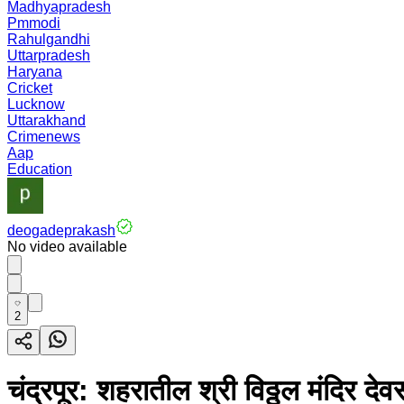
Madhyapradesh
Pmmodi
Rahulgandhi
Uttarpradesh
Haryana
Cricket
Lucknow
Uttarakhand
Crimenews
Aap
Education
deogadeprakash
No video available
2
चंद्रपूर: शहरातील श्री विठ्ठल मंदिर दे