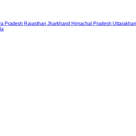
a Pradesh
Rajasthan
Jharkhand
Himachal Pradesh
Uttarakha
la