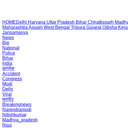
HOME
Delhi
Haryana
Uttar Pradesh
Bihar
Chhattisgarh
Madhy
Maharashtra
Assam
West Bengal
Tripura
Gujarat
Odisha
Kera
Jansamasya
News
Bjp
National
Police
Bihar
India
कांग्रेस
Accident
Congress
Modi
Delhi
Viral
मारपीट
Breakingnews
Narendramodi
Nitishkumar
Madhya_pradesh
Nsui