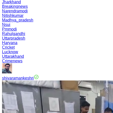
Jharkhand
Breakingnews
Narendramodi
Nitishkumar
Madhya_pradesh
Nsui
Pmmodi
Rahulgandhi
Uttarpradesh
Haryana
Cricket
Lucknow
Uttarakhand
Crimenews
shivaramankeshri