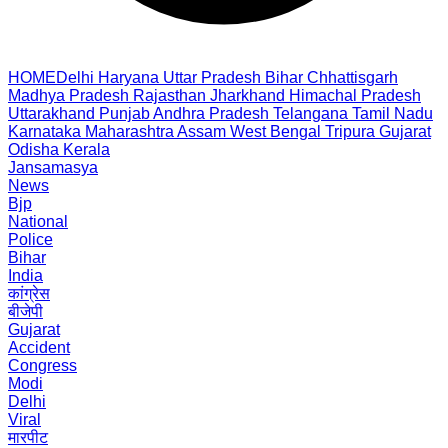
HOME
Delhi
Haryana
Uttar Pradesh
Bihar
Chhattisgarh
Madhya Pradesh
Rajasthan
Jharkhand
Himachal Pradesh
Uttarakhand
Punjab
Andhra Pradesh
Telangana
Tamil Nadu
Karnataka
Maharashtra
Assam
West Bengal
Tripura
Gujarat
Odisha
Kerala
Jansamasya
News
Bjp
National
Police
Bihar
India
कांग्रेस
बीजेपी
Gujarat
Accident
Congress
Modi
Delhi
Viral
मारपीट