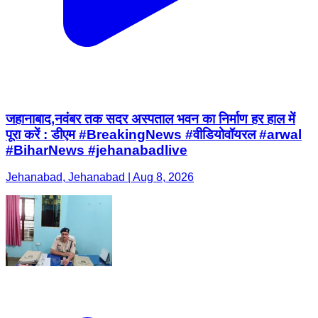
जहानाबाद,नवंबर तक सदर अस्पताल भवन का निर्माण हर हाल में
पूरा करें : डीएम #BreakingNews #वीडियोवॉयरल #arwal
#BiharNews #jehanabadlive
Jehanabad, Jehanabad | Aug 8, 2026