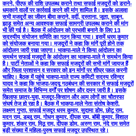
करने, पीएफ की राशि उपलब्ध कराने तथा सफाई मजदूरों को डराने-
धमकाने वालों पर कार्रवाई करने की मांग शामिल है। इसके अलावा
सभी मजदूरों का जीवन बीमा कराने, वर्दी, दस्ताना, जूता, साबुन,
झाड़ू समेत अन्य आवश्यक सफाई सामग्री उपलब्ध कराने की मांग
भी की गई है। बैठक में आंदोलन को प्रभावी बनाने के लिए 13
सदस्यीय संयोजन समिति का गठन किया गया। इसमें धरम कुमार
को संयोजक बनाया गया। मजदूरों ने कहा कि मांगें पूरी होने तक
आंदोलन जारी रखा जाएगा। भाकपा-माले ने किया आंदोलन का
समर्थन सफाई मजदूरों के आंदोलन का भाकपा-माले ने समर्थन किया
है। पार्टी नेताओं ने कहा कि सफाई मजदूरों की सभी मांगें जायज हैं
और जिला प्रशासन व सरकार को इन मांगों पर शीघ्र पहल करनी
चाहिए। बैठक में पहुंचे भाकपा-माले राज्य कमिटी सदस्य रविन्द्र
यादव ने कहा कि भाजपा-जदयू गठबंधन की सरकार में सफाई मजदूरों
समेत समाज के विभिन्न वर्गों पर शोषण और दमन जारी है। इसके
खिलाफ छात्र-युवा, मजदूर-किसान और आम लोगों का चौतरफा
संघर्ष तेज हो रहा है। बैठक में भाकपा-माले नेता संतोष केशरी,
लक्ष्मण गुप्ता, सफाई मजदूर धरम कुमार, सुदामा डोम, छोटू राम,
मदन राम, डब्लू राम, गोधन कुमार, दीपक राम, बॉबी कुमार, विशाल
कुमार, शंकर राम, मिठू राम, दीपक डोम, अरुण राम, नंदे राम समेत
बड़ी संख्या में महिला-पुरुष सफाई मजदूर उपस्थित रहे।