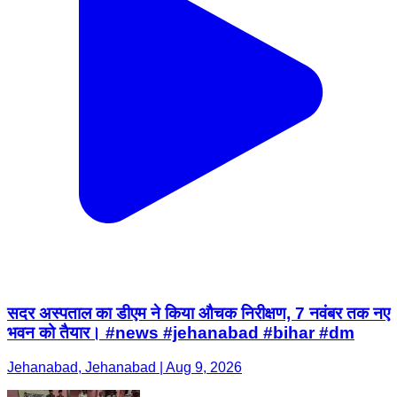
सदर अस्पताल का डीएम ने किया औचक निरीक्षण, 7 नवंबर तक नए
भवन को तैयार। #news #jehanabad #bihar #dm
Jehanabad, Jehanabad | Aug 9, 2026