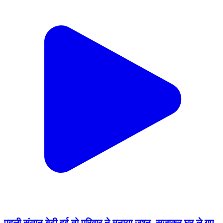
पहली संतान बेटी हुई तो परिवार ने मनाया जश्न, सजाकर घर ले गए