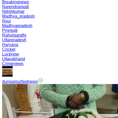
Breakingnews
Narendramodi
Nitishkumar
Madhya_pradesh
Nsui
Madhyapradesh
Pmmodi
Rahulgandhi
Uttarpradesh
Haryana
Cricket
Lucknow
Uttarakhand
Crimenews
dungarpurfastnews