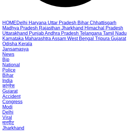
HOME
Delhi
Haryana
Uttar Pradesh
Bihar
Chhattisgarh
Madhya Pradesh
Rajasthan
Jharkhand
Himachal Pradesh
Uttarakhand
Punjab
Andhra Pradesh
Telangana
Tamil Nadu
Karnataka
Maharashtra
Assam
West Bengal
Tripura
Gujarat
Odisha
Kerala
Jansamasya
News
Bjp
National
Police
Bihar
India
कांग्रेस
Gujarat
Accident
Congress
Modi
Delhi
Viral
मारपीट
Jharkhand