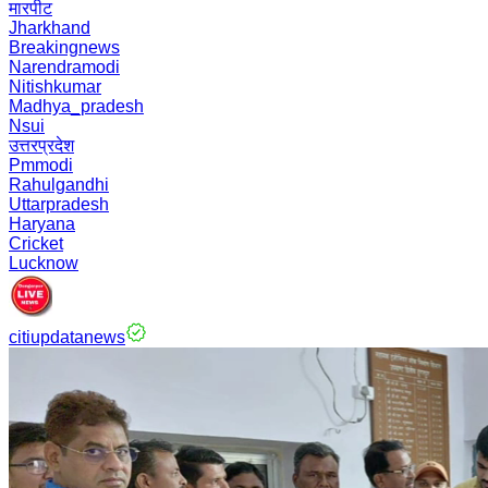
मारपीट
Jharkhand
Breakingnews
Narendramodi
Nitishkumar
Madhya_pradesh
Nsui
उत्तरप्रदेश
Pmmodi
Rahulgandhi
Uttarpradesh
Haryana
Cricket
Lucknow
citiupdatanews