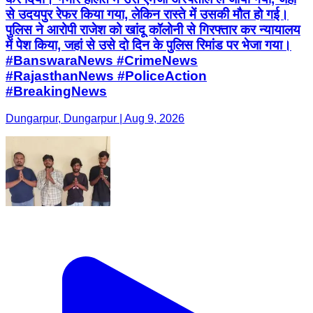
से उदयपुर रेफर किया गया, लेकिन रास्ते में उसकी मौत हो गई।
पुलिस ने आरोपी राजेश को खांदू कॉलोनी से गिरफ्तार कर न्यायालय
में पेश किया, जहां से उसे दो दिन के पुलिस रिमांड पर भेजा गया।
#BanswaraNews #CrimeNews
#RajasthanNews #PoliceAction
#BreakingNews
Dungarpur, Dungarpur | Aug 9, 2026