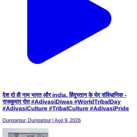
देश दो ही नाम भारत और india, हिंदुस्तान के घेर संविधानिक -
राजकुमार रोत #AdivasiDiwas #WorldTribalDay
#AdivasiCulture #TribalCulture #AdivasiPride
Dungarpur, Dungarpur | Aug 9, 2026