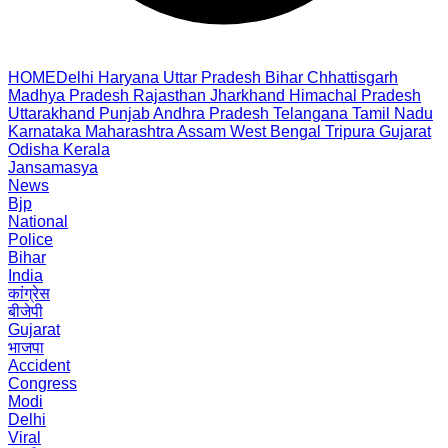
HOME
Delhi
Haryana
Uttar Pradesh
Bihar
Chhattisgarh
Madhya Pradesh
Rajasthan
Jharkhand
Himachal Pradesh
Uttarakhand
Punjab
Andhra Pradesh
Telangana
Tamil Nadu
Karnataka
Maharashtra
Assam
West Bengal
Tripura
Gujarat
Odisha
Kerala
Jansamasya
News
Bjp
National
Police
Bihar
India
कांग्रेस
बीजेपी
Gujarat
भाजपा
Accident
Congress
Modi
Delhi
Viral