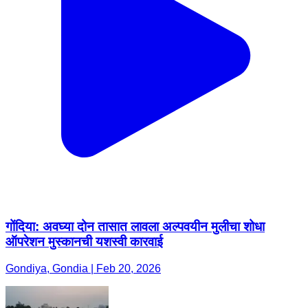
गोंदिया: अवघ्या दोन तासात लावला अल्पवयीन मुलीचा शोधा
ऑपरेशन मुस्कानची यशस्वी कारवाई
Gondiya, Gondia | Feb 20, 2026