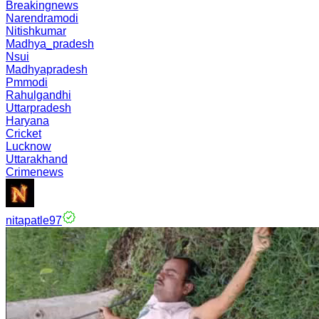
Breakingnews
Narendramodi
Nitishkumar
Madhya_pradesh
Nsui
Madhyapradesh
Pmmodi
Rahulgandhi
Uttarpradesh
Haryana
Cricket
Lucknow
Uttarakhand
Crimenews
nitapatle97