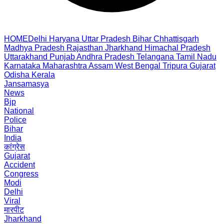
HOME
Delhi
Haryana
Uttar Pradesh
Bihar
Chhattisgarh
Madhya Pradesh
Rajasthan
Jharkhand
Himachal Pradesh
Uttarakhand
Punjab
Andhra Pradesh
Telangana
Tamil Nadu
Karnataka
Maharashtra
Assam
West Bengal
Tripura
Gujarat
Odisha
Kerala
Jansamasya
News
Bjp
National
Police
Bihar
India
कांग्रेस
Gujarat
Accident
Congress
Modi
Delhi
Viral
मारपीट
Jharkhand