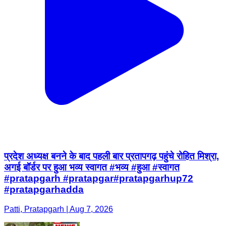
प्रदेश अध्यक्ष बनने के बाद पहली बार प्रतापगढ़ पहुंचे रोहित मिश्रा,
अगई बॉर्डर पर हुआ भव्य स्वागत #भव्य #हुआ #स्वागत
#pratapgarh #pratapgar#pratapgarhup72
#pratapgarhadda
Patti, Pratapgarh | Aug 7, 2026