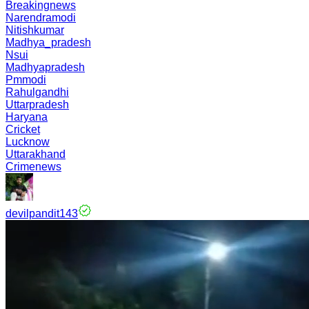
Breakingnews
Narendramodi
Nitishkumar
Madhya_pradesh
Nsui
Madhyapradesh
Pmmodi
Rahulgandhi
Uttarpradesh
Haryana
Cricket
Lucknow
Uttarakhand
Crimenews
devilpandit143