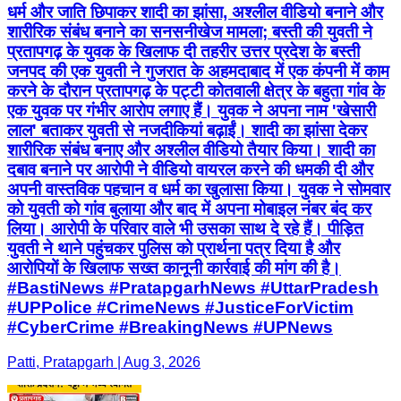
धर्म और जाति छिपाकर शादी का झांसा, अश्लील वीडियो बनाने और
शारीरिक संबंध बनाने का सनसनीखेज मामला; बस्ती की युवती ने
प्रतापगढ़ के युवक के खिलाफ दी तहरीर उत्तर प्रदेश के बस्ती
जनपद की एक युवती ने गुजरात के अहमदाबाद में एक कंपनी में काम
करने के दौरान प्रतापगढ़ के पट्टी कोतवाली क्षेत्र के बहुता गांव के
एक युवक पर गंभीर आरोप लगाए हैं। युवक ने अपना नाम 'खेसारी
लाल' बताकर युवती से नजदीकियां बढ़ाईं। शादी का झांसा देकर
शारीरिक संबंध बनाए और अश्लील वीडियो तैयार किया। शादी का
दबाव बनाने पर आरोपी ने वीडियो वायरल करने की धमकी दी और
अपनी वास्तविक पहचान व धर्म का खुलासा किया। युवक ने सोमवार
को युवती को गांव बुलाया और बाद में अपना मोबाइल नंबर बंद कर
लिया। आरोपी के परिवार वाले भी उसका साथ दे रहे हैं। पीड़ित
युवती ने थाने पहुंचकर पुलिस को प्रार्थना पत्र दिया है और
आरोपियों के खिलाफ सख्त कानूनी कार्रवाई की मांग की है।
#BastiNews #PratapgarhNews #UttarPradesh
#UPPolice #CrimeNews #JusticeForVictim
#CyberCrime #BreakingNews #UPNews
Patti, Pratapgarh | Aug 3, 2026