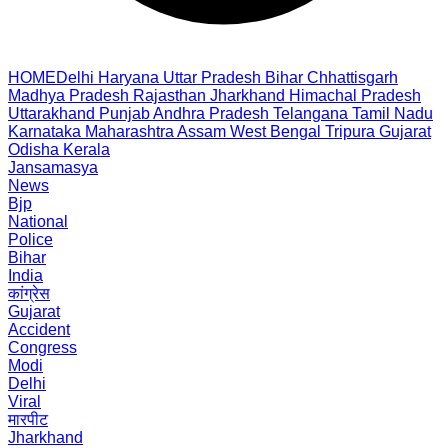
HOME
Delhi
Haryana
Uttar Pradesh
Bihar
Chhattisgarh
Madhya Pradesh
Rajasthan
Jharkhand
Himachal Pradesh
Uttarakhand
Punjab
Andhra Pradesh
Telangana
Tamil Nadu
Karnataka
Maharashtra
Assam
West Bengal
Tripura
Gujarat
Odisha
Kerala
Jansamasya
News
Bjp
National
Police
Bihar
India
कांग्रेस
Gujarat
Accident
Congress
Modi
Delhi
Viral
मारपीट
Jharkhand