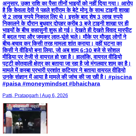
अनुसार, उक्त राशि का पैसा तीनों भाइयों को नहीं दिया गया। आरोप
है कि केवला देवी ने पहले श्रीराम के बेटे मोनू के साथ टाइनी शाखा
से 2 लाख रुपये निकाल लिए थे। इसके बाद शेष 3 लाख रुपये
निकालने के दौरान बुधवार दोपहर करीब 3 बजे टाइनी शाखा पर ही
भाइयों के बीच कहासुनी शुरू हो गई। देखते ही देखते विवाद मारपीट
में बदल गया और जमकर लात-घूंसे चले। मौके पर मौजूद लोगों ने
बीच-बचाव कर किसी तरह मामला शांत कराया। वहीं घटना का
किसी ने वीडियो बना लिया, जो अब शाम 6:30 बजे से सोशल
मीडिया पर तेजी से वायरल हो रहा है। हालांकि, वायरल वीडियो
पट्टी कोतवाली क्षेत्र का बताया जा रहा है जो मंगलवार शाम का है।
मामले में कस्बा प्रभारी प्रशांत कटियार ने बताया वायरल वीडियो
उनके संज्ञान में आया है मामले की जांच की जा रही है। #piscina
#paisa #moneymindset #bhaichara
Patti, Pratapgarh | Aug 6, 2026