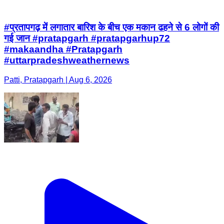
#प्रतापगढ़ में लगातार बारिश के बीच एक मकान ढहने से 6 लोगों की
गई जान #pratapgarh #pratapgarhup72
#makaandha #Pratapgarh
#uttarpradeshweathernews
Patti, Pratapgarh | Aug 6, 2026