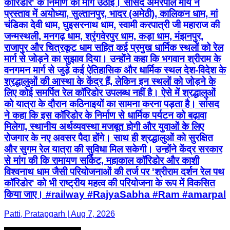
कॉरिडोर' के निर्माण की मांग उठाई। सांसद अमरपाल मौर्य ने
प्रस्ताव में अयोध्या, सुल्तानपुर, भादर (अमेठी), कालिकन धाम, मां
चंडिका देवी धाम, घुइसरनाथ धाम, स्वामी करपात्री जी महाराज की
जन्मस्थली, मनगढ़ धाम, श्रृंगवेरपुर धाम, कड़ा धाम, मंझनपुर,
राजापुर और चित्रकूट धाम सहित कई प्रमुख धार्मिक स्थलों को रेल
मार्ग से जोड़ने का सुझाव दिया। उन्होंने कहा कि भगवान श्रीराम के
वनगमन मार्ग से जुड़े कई ऐतिहासिक और धार्मिक स्थल देश-विदेश के
श्रद्धालुओं की आस्था के केंद्र हैं, लेकिन इन स्थलों को जोड़ने के
लिए कोई समर्पित रेल कॉरिडोर उपलब्ध नहीं है। ऐसे में श्रद्धालुओं
को यात्रा के दौरान कठिनाइयों का सामना करना पड़ता है। सांसद
ने कहा कि इस कॉरिडोर के निर्माण से धार्मिक पर्यटन को बढ़ावा
मिलेगा, स्थानीय अर्थव्यवस्था मजबूत होगी और युवाओं के लिए
रोजगार के नए अवसर पैदा होंगे। साथ ही श्रद्धालुओं को सुरक्षित
और सुगम रेल यात्रा की सुविधा मिल सकेगी। उन्होंने केंद्र सरकार
से मांग की कि रामायण सर्किट, महाकाल कॉरिडोर और काशी
विश्वनाथ धाम जैसी परियोजनाओं की तर्ज पर 'श्रीराम दर्शन रेल पथ
कॉरिडोर' को भी राष्ट्रीय महत्व की परियोजना के रूप में विकसित
किया जाए। #railway #RajyaSabha #Ram #amarpal
Patti, Pratapgarh | Aug 7, 2026