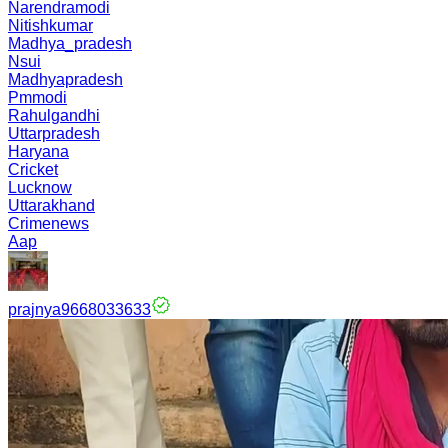
Narendramodi
Nitishkumar
Madhya_pradesh
Nsui
Madhyapradesh
Pmmodi
Rahulgandhi
Uttarpradesh
Haryana
Cricket
Lucknow
Uttarakhand
Crimenews
Aap
prajnya9668033633