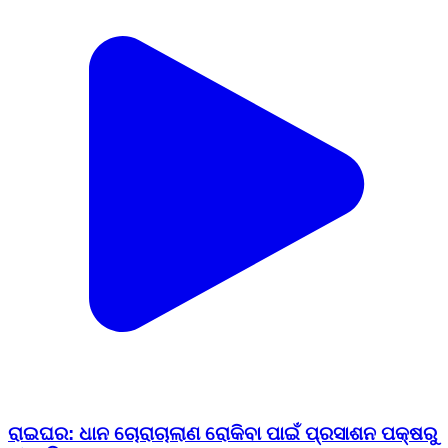
ରାଇଘର: ଧାନ ଚୋରାଚାଲାଣ ରୋକିବା ପାଇଁ ପ୍ରସାଶନ ପକ୍ଷରୁ