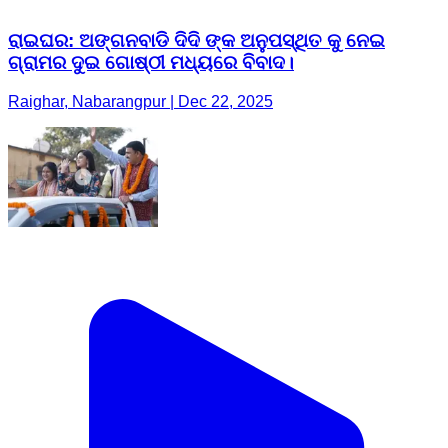
ରାଇଘର: ଅଙ୍ଗନବାଡି ଦିଦି ଙ୍କ ଅନୁପସ୍ଥିତ କୁ ନେଇ
ଗ୍ରାମର ଦୁଇ ଗୋଷ୍ଠୀ ମଧ୍ୟରେ ବିବାଦ।
Raighar, Nabarangpur | Dec 22, 2025