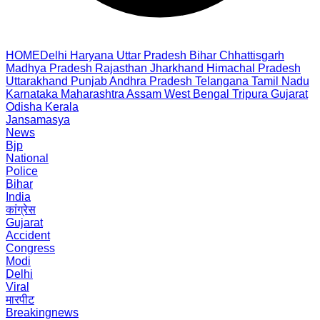
HOME
Delhi
Haryana
Uttar Pradesh
Bihar
Chhattisgarh
Madhya Pradesh
Rajasthan
Jharkhand
Himachal Pradesh
Uttarakhand
Punjab
Andhra Pradesh
Telangana
Tamil Nadu
Karnataka
Maharashtra
Assam
West Bengal
Tripura
Gujarat
Odisha
Kerala
Jansamasya
News
Bjp
National
Police
Bihar
India
कांग्रेस
Gujarat
Accident
Congress
Modi
Delhi
Viral
मारपीट
Breakingnews