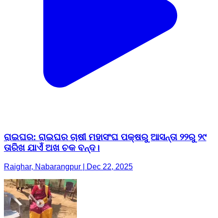
ରାଇଘର: ରାଇଘର ଚାଷୀ ମହାସଂଘ ପକ୍ଷରୁ ଆସନ୍ତା ୨୨ରୁ ୨୯
ତାରିଖ ଯାଏଁ ଅଖ ଚକ ବନ୍ଦ।
Raighar, Nabarangpur | Dec 22, 2025