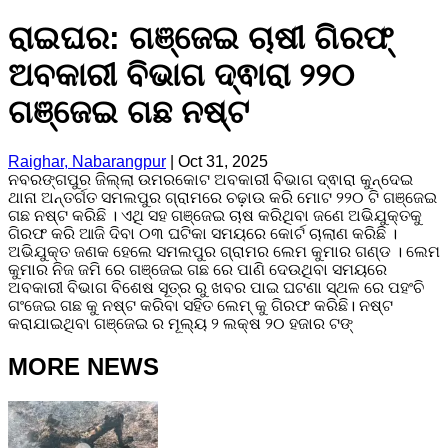
ରାଇଘର: ଗଞ୍ଜେଇ ଚାଷୀ ଗିରଫ୍
ଅବକାରୀ ବିଭାଗ ଦ୍ଵାରା ୨୨୦
ଗଞ୍ଜେଇ ଗଛ ନଷ୍ଟ
Raighar, Nabarangpur
|
Oct 31, 2025
ନବରଙ୍ଗପୁର ଜିଲ୍ଲା ଉମରକୋଟ ଅବକାରୀ ବିଭାଗ ଦ୍ଵାରା କୁନ୍ଦେଇ
ଥାନା ଅନ୍ତର୍ଗତ ସମଲପୁର ଗ୍ରାମରେ ଚଢ଼ାଉ କରି ମୋଟ ୨୨୦ ଟି ଗଞ୍ଜେଇ
ଗଛ ନଷ୍ଟ କରିଛି । ଏଥି ସହ ଗଞ୍ଜେଇ ଚାଷ କରିଥିବା ଜଣେ ଅଭିଯୁକ୍ତକୁ
ଗିରଫ କରି ଆଜି ଦିବା ୦୩ ଘଟିକା ସମୟରେ କୋର୍ଟ ଚାଲାଣ କରିଛି ।
ଅଭିଯୁକ୍ତ ଜଣକ ହେଲେ ସମଲପୁର ଗ୍ରାମର ଲେମ କୁମାର ଗଣ୍ଡ । ଲେମ
କୁମାର ନିଜ ଜମି ରେ ଗଞ୍ଜେଇ ଗଛ ରେ ପାଣି ଦେଉଥିବା ସମୟରେ
ଅବକାରୀ ବିଭାଗ ବିଶେଷ ସୂତ୍ର ରୁ ଖବର ପାଇ ଘଟଣା ସ୍ଥଳ ରେ ପହଂଚି
ଗଂଜେଇ ଗଛ କୁ ନଷ୍ଟ କରିବା ସହିତ ଲେମ୍ କୁ ଗିରଫ କରିଛି। ନଷ୍ଟ
କରାଯାଇଥିବା ଗଞ୍ଜେଇ ର ମୂଲ୍ୟ ୨ ଲକ୍ଷ ୨୦ ହଜାର ଟଙ୍
MORE NEWS