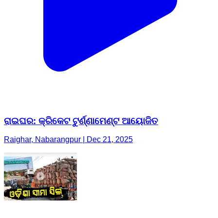
ରାଇଘର: କ୍ରିକେଟ ଟୁର୍ଣ୍ଣାମେଣ୍ଟ ଆୟୋଜିତ
Raighar, Nabarangpur | Dec 21, 2025