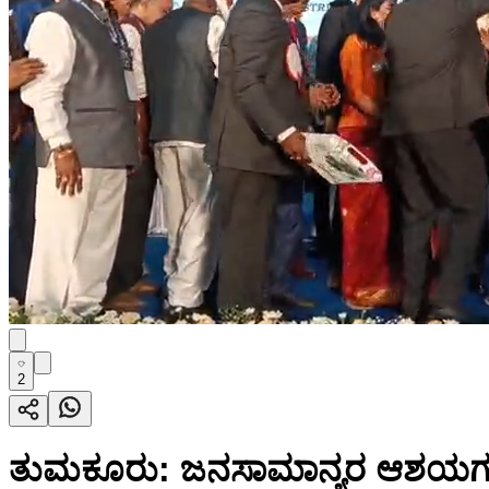
2
ತುಮಕೂರು: ಜನಸಾಮಾನ್ಯರ ಆಶಯಗಳಿಗೆ