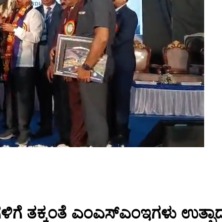
 ತಕ್ಕಂತೆ ಎಂಎಸ್‌ಎಂಇಗಳು ಉತ್ಪಾದನ