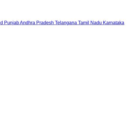
nd
Punjab
Andhra Pradesh
Telangana
Tamil Nadu
Karnataka