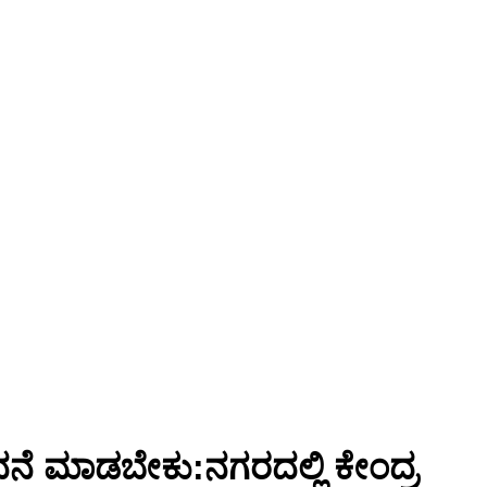
ೆ ಮಾಡಬೇಕು:ನಗರದಲ್ಲಿ ಕೇಂದ್ರ