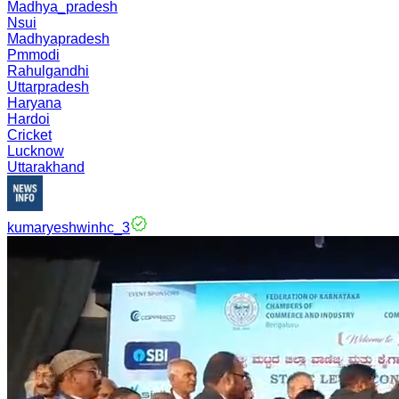
Madhya_pradesh
Nsui
Madhyapradesh
Pmmodi
Rahulgandhi
Uttarpradesh
Haryana
Hardoi
Cricket
Lucknow
Uttarakhand
kumaryeshwinhc_3