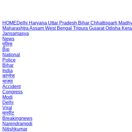
HOME
Delhi
Haryana
Uttar Pradesh
Bihar
Chhattisgarh
Madhy
Maharashtra
Assam
West Bengal
Tripura
Gujarat
Odisha
Kera
Jansamasya
News
पुलिस
Bjp
National
Police
Bihar
India
कांग्रेस
भाजपा
Accident
Congress
Modi
Delhi
Viral
मारपीट
Breakingnews
Narendramodi
Nitishkumar