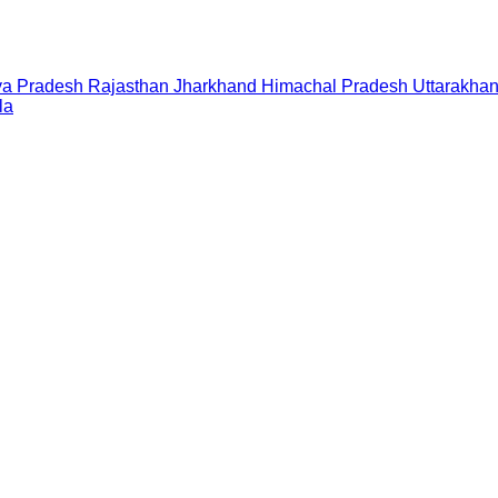
a Pradesh
Rajasthan
Jharkhand
Himachal Pradesh
Uttarakha
la