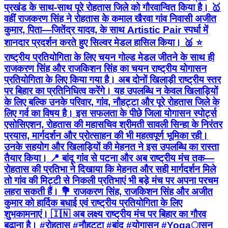
प्रखंड के साथ-साथ पूरे रोहतास जिले को गौरवान्वित किया है। 🥇
वहीं राजकरण सिंह ने रोहतास के कमाल खैरवा गांव निवासी अजीत
कुमार, पिता—जितेंद्र यादव, के साथ Artistic Pair स्पर्धा में
शानदार प्रदर्शन करते हुए सिल्वर मेडल हासिल किया। 🥈 ⭐
राष्ट्रीय प्रतियोगिता के लिए चयन गोल्ड मेडल जीतने के साथ ही
राजकरण सिंह और राजकिशन सिंह का चयन राष्ट्रीय योगासन
प्रतियोगिता के लिए किया गया है। अब दोनों खिलाड़ी राष्ट्रीय स्तर
पर बिहार का प्रतिनिधित्व करेंगे। यह उपलब्धि न केवल खिलाड़ियों
के लिए बल्कि उनके परिवार, गांव, नौहट्टा और पूरे रोहतास जिले के
लिए गर्व का विषय है। इस सफलता के पीछे जिला योगासन स्पोर्ट्स
एसोसिएशन, रोहतास की महासचिव श्रीमती सावली सिन्हा के निरंतर
प्रयास, मार्गदर्शन और प्रोत्साहन की भी महत्वपूर्ण भूमिका रही।
उनके सहयोग और खिलाड़ियों की मेहनत ने इस उपलब्धि का रास्ता
तैयार किया। 📍 बांदू गांव से पटना और अब राष्ट्रीय मंच तक—
रोहतास की प्रतिभा ने दिखाया कि मेहनत और सही मार्गदर्शन मिले
तो गांव की मिट्टी से निकली प्रतिभाएं भी बड़े मंच पर अपना परचम
लहरा सकती हैं। 💐 राजकरण सिंह, राजकिशन सिंह और अजीत
कुमार को हार्दिक बधाई एवं राष्ट्रीय प्रतियोगिता के लिए
शुभकामनाएं। 🇮🇳 अब लक्ष्य राष्ट्रीय मंच पर बिहार का गौरव
बढ़ाना है। #रोहतास #नौहट्टा #बांदू #योगासन #Yogaासन