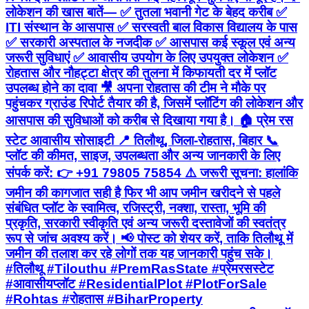
लोकेशन की खास बातें— ✅ तुतला भवानी गेट के बेहद करीब ✅
ITI संस्थान के आसपास ✅ सरस्वती बाल विकास विद्यालय के पास
✅ सरकारी अस्पताल के नजदीक ✅ आसपास कई स्कूल एवं अन्य
जरूरी सुविधाएं ✅ आवासीय उपयोग के लिए उपयुक्त लोकेशन ✅
रोहतास और नौहट्टा क्षेत्र की तुलना में किफायती दर में प्लॉट
उपलब्ध होने का दावा 🎥 अपना रोहतास की टीम ने मौके पर
पहुंचकर ग्राउंड रिपोर्ट तैयार की है, जिसमें प्लॉटिंग की लोकेशन और
आसपास की सुविधाओं को करीब से दिखाया गया है। 🏠 प्रेम रस
स्टेट आवासीय सोसाइटी 📍 तिलौथू, जिला-रोहतास, बिहार 📞
प्लॉट की कीमत, साइज, उपलब्धता और अन्य जानकारी के लिए
संपर्क करें: 👉 +91 79805 75854 ⚠️ जरूरी सूचना: हालांकि
जमीन की कागजात सही है फिर भी आप जमीन खरीदने से पहले
संबंधित प्लॉट के स्वामित्व, रजिस्ट्री, नक्शा, रास्ता, भूमि की
प्रकृति, सरकारी स्वीकृति एवं अन्य जरूरी दस्तावेजों की स्वतंत्र
रूप से जांच अवश्य करें। 📢 पोस्ट को शेयर करें, ताकि तिलौथू में
जमीन की तलाश कर रहे लोगों तक यह जानकारी पहुंच सके।
#तिलौथू #Tilouthu #PremRasState #प्रेमरसस्टेट
#आवासीयप्लॉट #ResidentialPlot #PlotForSale
#Rohtas #रोहतास #BiharProperty