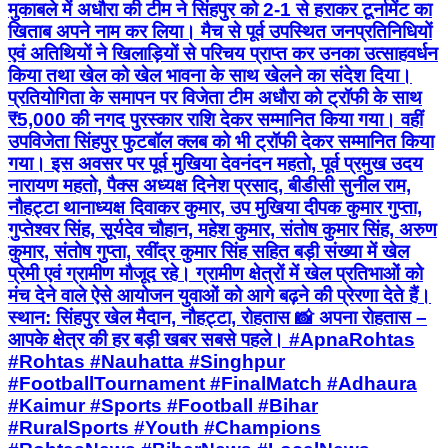
मुकाबले में अधौरा की टीम ने सिंहपुर को 2-1 से हराकर टूर्नामेंट का
खिताब अपने नाम कर लिया। मैच से पूर्व उपस्थित जनप्रतिनिधियों
एवं अतिथियों ने खिलाड़ियों से परिचय प्राप्त कर उनका उत्साहवर्धन
किया तथा खेल को खेल भावना के साथ खेलने का संदेश दिया।
प्रतियोगिता के समापन पर विजेता टीम अधौरा को ट्रॉफी के साथ
₹5,000 की नगद पुरस्कार राशि देकर सम्मानित किया गया। वहीं
उपविजेता सिंहपुर फुटबॉल क्लब को भी ट्रॉफी देकर सम्मानित किया
गया। इस अवसर पर पूर्व मुखिया देवनंदन महतो, पूर्व प्रमुख उदय
नारायण महतो, पैक्स अध्यक्ष दिनेश प्रसाद, बीडीसी सुनील राम,
नौहट्टा थानाध्यक्ष दिवाकर कुमार, उप मुखिया दीपक कुमार गुप्ता,
गुप्तेश्वर सिंह, सूर्यदेव चौहान, महेश कुमार, संतोष कुमार सिंह, अरुण
कुमार, संतोष गुप्ता, रवींद्र कुमार सिंह सहित बड़ी संख्या में खेल
प्रेमी एवं ग्रामीण मौजूद रहे। ग्रामीण क्षेत्रों में खेल प्रतिभाओं को
मंच देने वाले ऐसे आयोजन युवाओं को आगे बढ़ने की प्रेरणा देते हैं।
स्थान: सिंहपुर खेल मैदान, नौहट्टा, रोहतास 📸 अपना रोहतास –
आपके क्षेत्र की हर बड़ी खबर सबसे पहले। #ApnaRohtas
#Rohtas #Nauhatta #Singhpur
#FootballTournament #FinalMatch #Adhaura
#Kaimur #Sports #Football #Bihar
#RuralSports #Youth #Champions