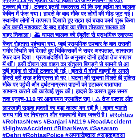
एनएच-119 पर बुधवार को दो हाईवा की आमने-सामने जोरदार
टक्कर हो गई। टक्कर इतनी जबरदस्त थी कि एक हाईवा का चालक
केबिन में फंस गया। हादसे के बाद मौके पर लोगों की भीड़ जुट गई।
स्थानीय लोगों ने तत्परता दिखाते हुए राहत एवं बचाव कार्य शुरू किया
और काफी मशक्कत के बाद हाईवा का शीशा तोड़कर चालक को
बाहर निकाला। 🚑 घायल चालक को एंबुलेंस से प्राथमिक स्वास्थ्य
केंद्र रोहतास पहुंचाया गया, जहां प्राथमिक उपचार के बाद उसकी
गंभीर स्थिति को देखते हुए चिकित्सकों ने सदर अस्पताल, सासाराम
रेफर कर दिया। प्रत्यक्षदर्शियों के अनुसार दोनों हाईवा तेज रफ्तार
में थीं। इसी दौरान एक वाहन का संतुलन बिगड़ने से सामने से आ
रही हाईवा से सीधी टक्कर हो गई। हादसे में दोनों वाहनों के अगले
हिस्से बुरी तरह क्षतिग्रस्त हो गए। घटना की सूचना मिलते ही पुलिस
मौके पर पहुंची और दुर्घटनाग्रस्त वाहनों को हटाकर यातायात
सामान्य कराने की कार्रवाई शुरू की। हादसे के कारण कुछ समय
तक एनएच-119 पर आवागमन प्रभावित रहा। ⚠️ तेज रफ्तार और
लापरवाही सड़क हादसों का बड़ा कारण बन रही है। वाहन चलाते
समय गति पर नियंत्रण और सावधानी बेहद जरूरी है। #Rohtas
#RohtasNews #Banjari #N119 #RoadAccident
#HighwaAccident #BiharNews #Sasaram
#Dehri #RohtasPolice #अपनारोहतास #सड़कहादसा