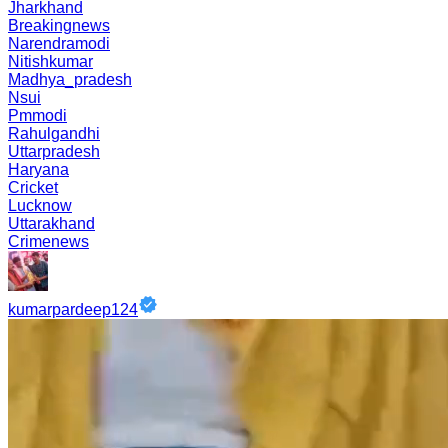
Jharkhand
Breakingnews
Narendramodi
Nitishkumar
Madhya_pradesh
Nsui
Pmmodi
Rahulgandhi
Uttarpradesh
Haryana
Cricket
Lucknow
Uttarakhand
Crimenews
kumarpardeep124