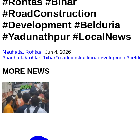
#Rohtas #Bihar
#RoadConstruction
#Development #Belduria
#Yadunathpur #LocalNews
Nauhatta, Rohtas
|
Jun 4, 2026
#
nauhatta
#
rohtas
#
bihar
#
roadconstruction
#
development
#
beld
MORE NEWS