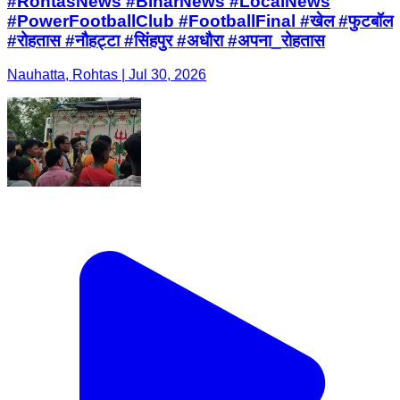
#RohtasNews #BiharNews #LocalNews
#PowerFootballClub #FootballFinal #खेल #फुटबॉल
#रोहतास #नौहट्टा #सिंहपुर #अधौरा #अपना_रोहतास
Nauhatta, Rohtas | Jul 30, 2026