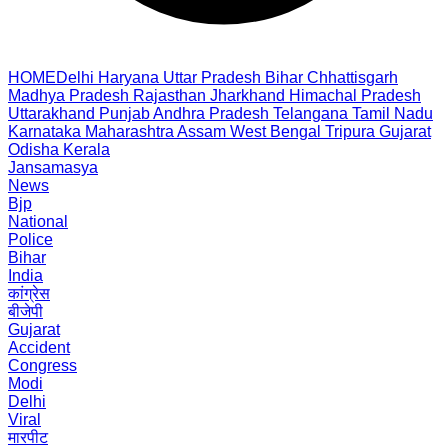
HOME
Delhi
Haryana
Uttar Pradesh
Bihar
Chhattisgarh
Madhya Pradesh
Rajasthan
Jharkhand
Himachal Pradesh
Uttarakhand
Punjab
Andhra Pradesh
Telangana
Tamil Nadu
Karnataka
Maharashtra
Assam
West Bengal
Tripura
Gujarat
Odisha
Kerala
Jansamasya
News
Bjp
National
Police
Bihar
India
कांग्रेस
बीजेपी
Gujarat
Accident
Congress
Modi
Delhi
Viral
मारपीट