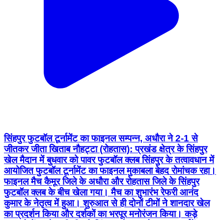
सिंहपुर फुटबॉल टूर्नामेंट का फाइनल सम्पन्न, अधौरा ने 2-1 से
जीतकर जीता खिताब नौहट्टा (रोहतास): प्रखंड क्षेत्र के सिंहपुर
खेल मैदान में बुधवार को पावर फुटबॉल क्लब सिंहपुर के तत्वावधान में
आयोजित फुटबॉल टूर्नामेंट का फाइनल मुकाबला बेहद रोमांचक रहा।
फाइनल मैच कैमूर जिले के अधौरा और रोहतास जिले के सिंहपुर
फुटबॉल क्लब के बीच खेला गया। मैच का शुभारंभ रेफरी आनंद
कुमार के नेतृत्व में हुआ। शुरुआत से ही दोनों टीमों ने शानदार खेल
का प्रदर्शन किया और दर्शकों का भरपूर मनोरंजन किया। कड़े