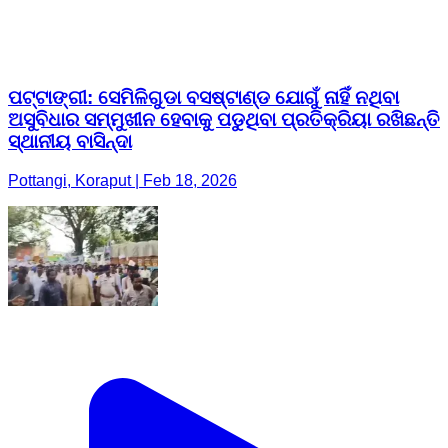
ପଟ୍ଟାଙ୍ଗୀ: ସେମିଳିଗୁଡା ବସଷ୍ଟାଣ୍ଡ ଯୋଗୁଁ ନାହିଁ ନଥିବା
ଅସୁବିଧାର ସମ୍ମୁଖୀନ ହେବାକୁ ପଡୁଥିବା ପ୍ରତିକ୍ରିୟା ରଖିଛନ୍ତି
ସ୍ଥାନୀୟ ବାସିନ୍ଦା
Pottangi, Koraput | Feb 18, 2026