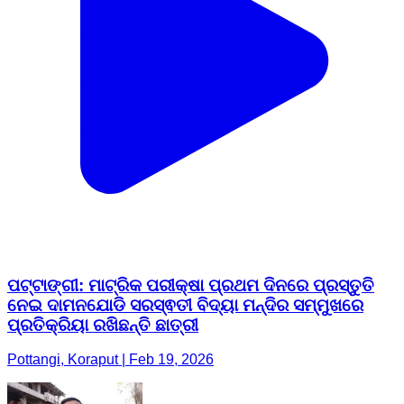
ପଟ୍ଟାଙ୍ଗୀ: ମାଟ୍ରିକ ପରୀକ୍ଷା ପ୍ରଥମ ଦିନରେ ପ୍ରସ୍ତୁତି
ନେଇ ଦାମନଯୋଡି ସରସ୍ଵତୀ ବିଦ୍ୟା ମନ୍ଦିର ସମ୍ମୁଖରେ
ପ୍ରତିକ୍ରିୟା ରଖିଛନ୍ତି ଛାତ୍ରୀ
Pottangi, Koraput | Feb 19, 2026