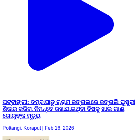
ପଟ୍ଟାଙ୍ଗୀ: ତମ୍ବାପାଡୁ ଗ୍ରାମ ଜଙ୍ଗଲରେ ଜଙ୍ଗଲି ଘୁଷୁରୀ
ଶିକାର କରିବା ନିମନ୍ତେ ରଖାଯାଇଥିବା ବିଷକୁ ଖାଇ ଗାଈ
ଗୋରୁଙ୍କ ମୃତ୍ୟୁ
Pottangi, Koraput | Feb 16, 2026