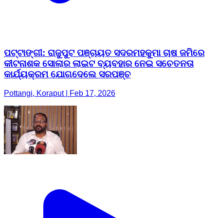
ପଟ୍ଟାଙ୍ଗୀ: ରାଜୁପୁଟ ପଞ୍ଚାୟତ ସଦରମହକୁମା ଚାଷ ଜମିରେ
କୀଟନାଶକ ସୋଲାର ଲାଇଟ ବ୍ୟବହାର ନେଇ ସଚେତନତା
କାର୍ଯ୍ୟକ୍ରମ ଯୋଗଦେଲେ ସରପଞ୍ଚ
Pottangi, Koraput | Feb 17, 2026