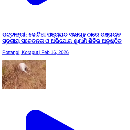
ପଟ୍ଟାଙ୍ଗୀ: କୋଟିଆ ପଞ୍ଚାୟତ ସଭାଗୃହ ଠାରେ ପଞ୍ଚାୟତ
ସ୍ତରୀୟ ସଚେତନତା ଓ ଅଭିଯୋଗ ଶୁଣାଣି ଶିବିର ଅନୁଷ୍ଠିତ
Pottangi, Koraput | Feb 16, 2026