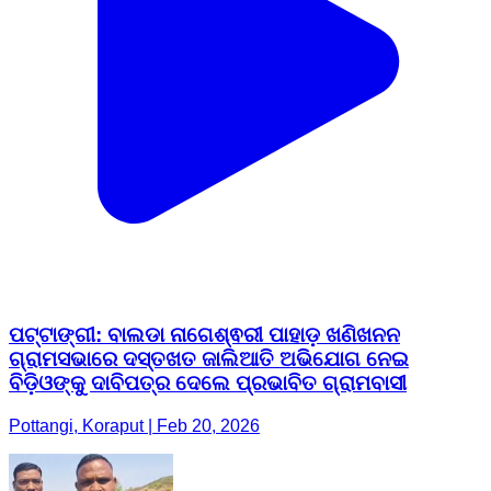
ପଟ୍ଟାଙ୍ଗୀ: ବାଲଡା ନାଗେଶ୍ଵରୀ ପାହାଡ଼ ଖଣିଖନନ
ଗ୍ରାମସଭାରେ ଦସ୍ତଖତ ଜାଲିଆତି ଅଭିଯୋଗ ନେଇ
ବିଡ଼ିଓଙ୍କୁ ଦାବିପତ୍ର ଦେଲେ ପ୍ରଭାବିତ ଗ୍ରାମବାସୀ
Pottangi, Koraput | Feb 20, 2026