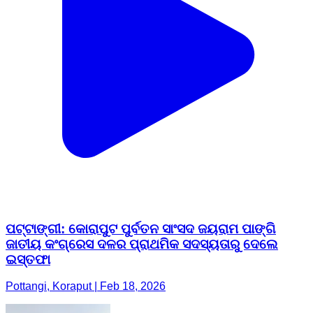
ପଟ୍ଟାଙ୍ଗୀ: କୋରାପୁଟ ପୁର୍ବତନ ସାଂସଦ ଜୟରାମ ପାଙ୍ଗି
ଜାତୀୟ କଂଗ୍ରେସ ଦଳର ପ୍ରାଥମିକ ସଦସ୍ୟତାରୁ ଦେଲେ
ଇସ୍ତଫା
Pottangi, Koraput | Feb 18, 2026