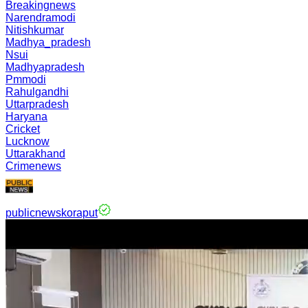
Breakingnews
Narendramodi
Nitishkumar
Madhya_pradesh
Nsui
Madhyapradesh
Pmmodi
Rahulgandhi
Uttarpradesh
Haryana
Cricket
Lucknow
Uttarakhand
Crimenews
publicnewskoraput