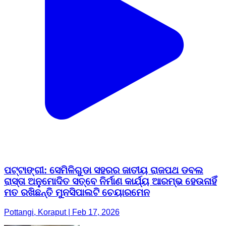
ପଟ୍ଟାଙ୍ଗୀ: ସେମିଳିଗୁଡା ସହରର ଜାତୀୟ ରାଜପଥ ଡବଲ
ରାସ୍ତା ଅନୁମୋଦିତ ସତ୍ବେ ନିର୍ମାଣ କାର୍ଯ୍ୟ ଆରମ୍ଭ ହେଉନାହିଁ
ମତ ରଖିଛନ୍ତି ମୁନସିପାଲଟି ଚେୟାରମେନ
Pottangi, Koraput | Feb 17, 2026