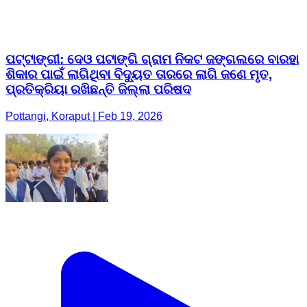
ପଟ୍ଟାଙ୍ଗୀ: ଦେଓ ପଟାଙ୍ଗି ଗ୍ରାମ ନିକଟ ଜଙ୍ଗଲରେ ବାରହା
ଶିକାର ପାଇଁ ଲାଗିଥିବା ବିଦ୍ୟୁତ ତାରରେ ଲାଗି ଜଣେ ମୃତ,
ପ୍ରତିକ୍ରିୟା ରଖିଛନ୍ତି ଜିଲ୍ଲା ପରିଷଦ
Pottangi, Koraput | Feb 19, 2026