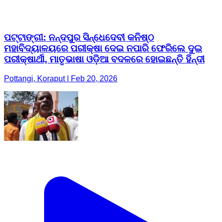
ପଟ୍ଟାଙ୍ଗୀ: ନନ୍ଦପୁର ସିନ୍ଧେଦେବୀ କନିଷ୍ଠ
ମହାବିଦ୍ୟାଳୟରେ ପରୀକ୍ଷା ଦେଇ ନପାରି ଫେରିଲେ ଦୁଇ
ପରୀକ୍ଷାର୍ଥୀ, ମାତୃଭାଷା ଓଡ଼ିଆ ବଦଳରେ ହୋଇଛନ୍ତି ହିନ୍ଦୀ
Pottangi, Koraput | Feb 20, 2026