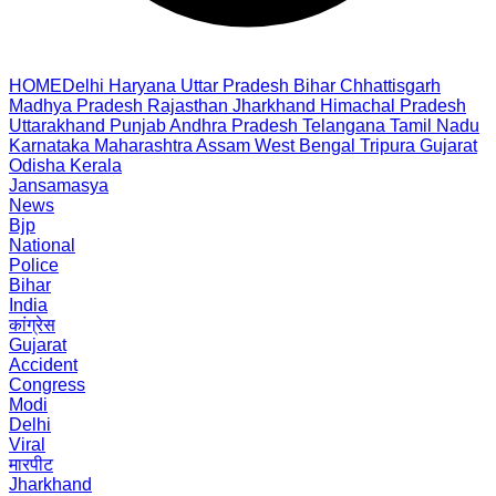
HOME
Delhi
Haryana
Uttar Pradesh
Bihar
Chhattisgarh
Madhya Pradesh
Rajasthan
Jharkhand
Himachal Pradesh
Uttarakhand
Punjab
Andhra Pradesh
Telangana
Tamil Nadu
Karnataka
Maharashtra
Assam
West Bengal
Tripura
Gujarat
Odisha
Kerala
Jansamasya
News
Bjp
National
Police
Bihar
India
कांग्रेस
Gujarat
Accident
Congress
Modi
Delhi
Viral
मारपीट
Jharkhand