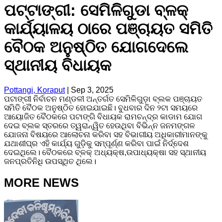
ପଟ୍ଟାଙ୍ଗୀ: ସେମିଳିଗୁଡା ବ୍ଳକ୍
କାର୍ଯ୍ୟାଳୟ ଠାରେ ପଞ୍ଚାୟତ ସମିତି
ବୈଠକ ଅନୁଷ୍ଠିତ ଯୋଗଦେଲେ
ସ୍ଥାନୀୟ ବିଧାୟକ
Pottangi, Koraput
|
Sep 3, 2025
ପଟାଙ୍ଗୀ ନିର୍ବାଚନ ମଣ୍ଡଳୀ ଅନ୍ତର୍ଗତ ସେମିଳିଗୁଡ଼ା ବ୍ଲକ ପଞ୍ଚାୟତ
ସମିତି ବୈଠକ ଅନୁଷ୍ଠିତ ହୋଇଯାଇଛି। ବୁଧବାର ଦିନ ୨ଟା ସମୟରେ
ଆୟୋଜିତ ବୈଠକରେ ପଟାଙ୍ଗି ବିଧାୟକ ରାମଚନ୍ଦ୍ର କାଡାମ ଯୋଗ
ଦେଇ ବ୍ଲକ ସ୍ତରରେ ତ୍ୱରାନ୍ୱିତ ହେଉଥିବା ବିଭିନ୍ନ ଜନମଙ୍ଗଳ
ଯୋଜନା ବିଷୟରେ ଆଲୋଚନା କରିବା ସହ ବିଭାଗୀୟ ଅଧିକାରୀମାନଙ୍କୁ
ଯଥାଶୀଘ୍ର ଏହି କାର୍ଯ୍ୟ ଗୁଡ଼ିକୁ ସମ୍ପୂର୍ଣ୍ଣ କରିବା ପାଇଁ ନିର୍ଦ୍ଦେଶ
ଦେଇଥିଲେ। ବୈଠକରେ ବ୍ଳକ୍ ଅଧ୍ୟକ୍ଷ,ଉପାଧ୍ୟକ୍ଷା ସହ ସ୍ଥାନୀୟ
ଜନପ୍ରତିନିଧି ଉପସ୍ଥିତ ଥିଲେ।
MORE NEWS