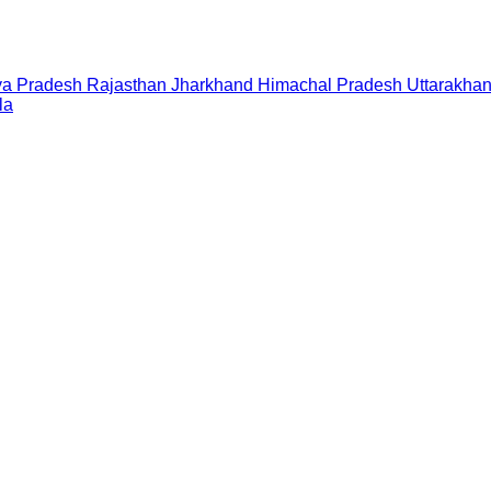
a Pradesh
Rajasthan
Jharkhand
Himachal Pradesh
Uttarakha
la