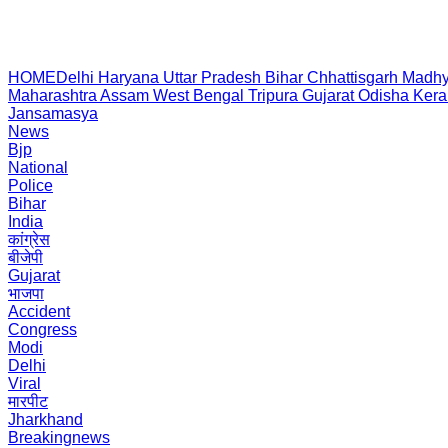
HOME
Delhi
Haryana
Uttar Pradesh
Bihar
Chhattisgarh
Madhy
Maharashtra
Assam
West Bengal
Tripura
Gujarat
Odisha
Kera
Jansamasya
News
Bjp
National
Police
Bihar
India
कांग्रेस
बीजेपी
Gujarat
भाजपा
Accident
Congress
Modi
Delhi
Viral
मारपीट
Jharkhand
Breakingnews