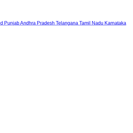
nd
Punjab
Andhra Pradesh
Telangana
Tamil Nadu
Karnataka