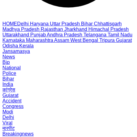
HOME
Delhi
Haryana
Uttar Pradesh
Bihar
Chhattisgarh
Madhya Pradesh
Rajasthan
Jharkhand
Himachal Pradesh
Uttarakhand
Punjab
Andhra Pradesh
Telangana
Tamil Nadu
Karnataka
Maharashtra
Assam
West Bengal
Tripura
Gujarat
Odisha
Kerala
Jansamasya
News
Bjp
National
Police
Bihar
India
कांग्रेस
Gujarat
Accident
Congress
Modi
Delhi
Viral
मारपीट
Breakingnews