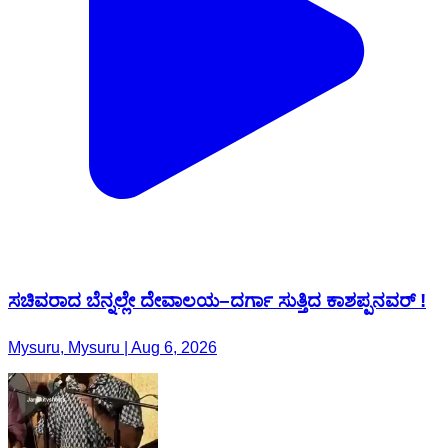
ಸಚಿವರಾದ ಬೆನ್ನಲ್ಲೇ ದೇವಾಲಯ–ದರ್ಗಾ ಸುತ್ತಿದ ಕಾಶಪ್ಪನವರ್ !
Mysuru, Mysuru | Aug 6, 2026