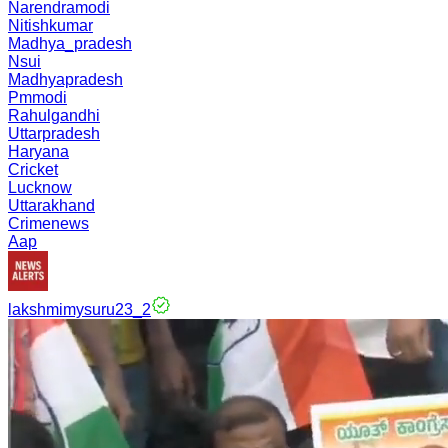
Narendramodi
Nitishkumar
Madhya_pradesh
Nsui
Madhyapradesh
Pmmodi
Rahulgandhi
Uttarpradesh
Haryana
Cricket
Lucknow
Uttarakhand
Crimenews
Aap
lakshmimysuru23_2