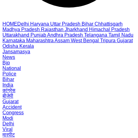
HOME
Delhi
Haryana
Uttar Pradesh
Bihar
Chhattisgarh
Madhya Pradesh
Rajasthan
Jharkhand
Himachal Pradesh
Uttarakhand
Punjab
Andhra Pradesh
Telangana
Tamil Nadu
Karnataka
Maharashtra
Assam
West Bengal
Tripura
Gujarat
Odisha
Kerala
Jansamasya
News
Bjp
National
Police
Bihar
India
कांग्रेस
बीजेपी
Gujarat
Accident
Congress
Modi
Delhi
Viral
मारपीट