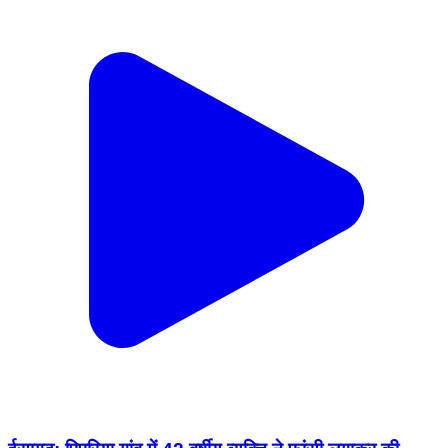
ईसागढ़: पिपरिया गांव में 42 वर्षीय व्यक्ति ने फांसी लगाकर की
आत्महत्या, ईसागढ़ पुलिस ने मर्ग कायम किया
Isagarh, Ashok Nagar | Feb 16, 2026