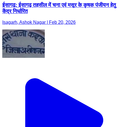
ईसागढ़: ईसागढ़ तहसील में चना एवं मसूर के कृषक पंजीयन हेतु
केंद्र निर्धारित
Isagarh, Ashok Nagar | Feb 20, 2026