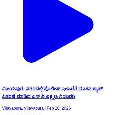
ವಿಜಯಪುರ: ನಗರದಲ್ಲಿ ಪೊಲೀಸ್ ಇಲಾಖೆಗೆ ನೂತನ ಕ್ಯಾಪ್
ವಿತರಣೆ ಮಾಡಿದ ಎಸ್ ಪಿ ಲಕ್ಷ್ಮಣ ನಿಂಬರಗಿ
Vijayapura, Vijayapura | Feb 20, 2026