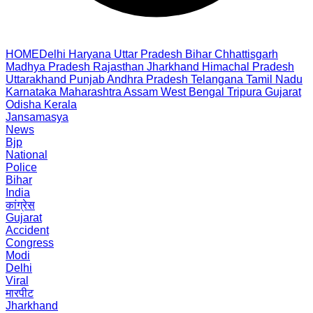
HOME
Delhi
Haryana
Uttar Pradesh
Bihar
Chhattisgarh
Madhya Pradesh
Rajasthan
Jharkhand
Himachal Pradesh
Uttarakhand
Punjab
Andhra Pradesh
Telangana
Tamil Nadu
Karnataka
Maharashtra
Assam
West Bengal
Tripura
Gujarat
Odisha
Kerala
Jansamasya
News
Bjp
National
Police
Bihar
India
कांग्रेस
Gujarat
Accident
Congress
Modi
Delhi
Viral
मारपीट
Jharkhand