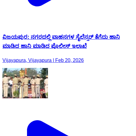
ವಿಜಯಪುರ: ನಗರದಲ್ಲಿ ವಾಹನಗಳ‌ ಸೈಲೆನ್ಸರ್ ತೆಗೆದು ಹಾನಿ‌
ಮಾಡಿದ ಹಾನಿ‌ ಮಾಡಿದ ಪೊಲೀಸ್ ಇಲಾಖೆ
Vijayapura, Vijayapura | Feb 20, 2026