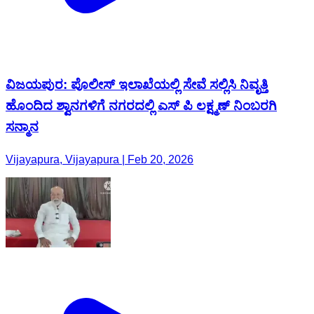
ವಿಜಯಪುರ: ಪೊಲೀಸ್ ಇಲಾಖೆಯಲ್ಲಿ ಸೇವೆ ಸಲ್ಲಿಸಿ ನಿವೃತ್ತಿ
ಹೊಂದಿದ ಶ್ವಾನಗಳಿಗೆ ನಗರದಲ್ಲಿ ಎಸ್ ಪಿ ಲಕ್ಷ್ಮಣ್ ನಿಂಬರಗಿ
ಸನ್ಮಾನ
Vijayapura, Vijayapura | Feb 20, 2026