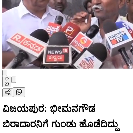
23
ವಿಜಯಪುರ: ಭೀಮನಗೌಡ
ಬಿರಾದಾರನಿಗೆ ಗುಂಡು ಹೊಡೆದಿದ್ದು