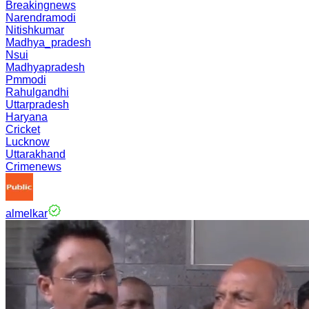
Breakingnews
Narendramodi
Nitishkumar
Madhya_pradesh
Nsui
Madhyapradesh
Pmmodi
Rahulgandhi
Uttarpradesh
Haryana
Cricket
Lucknow
Uttarakhand
Crimenews
almelkar