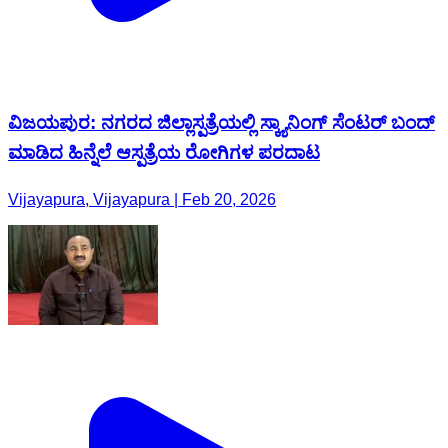
ವಿಜಯಪುರ: ನಗರದ ಜಿಲ್ಲಾಸ್ಪತ್ರೆಯಲ್ಲಿ ಸ್ಕ್ಯಾನಿಂಗ್ ಸೆಂಟರ್ ಬಂದ್
ಮಾಡಿದ ಹಿನ್ನೆಲೆ ಆಸ್ಪತ್ರೆಯ ರೋಗಿಗಳ ಪರದಾಟ
Vijayapura, Vijayapura | Feb 20, 2026