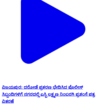
ವಿಜಯಪುರ: ದರೋಡೆ ಪ್ರಕರಣ ಭೇದಿಸಿದ ಪೊಲೀಸ್
ಸಿಬ್ಬಂದಿಗಳಿಗೆ ನಗರದಲ್ಲಿ ಎಸ್ಪಿ ಲಕ್ಷ್ಮಣ ನಿಂಬರಗಿ ಪ್ರಶಂಸೆ ಪತ್ರ
ವಿತರಣೆ