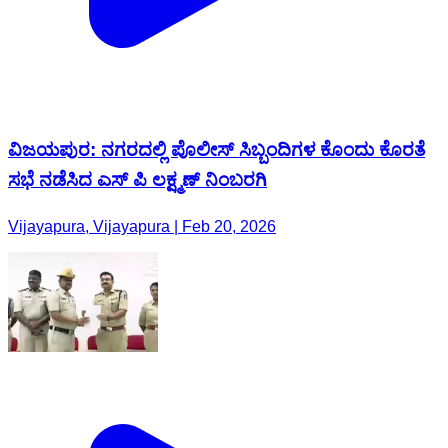
ವಿಜಯಪುರ: ನಗರದಲ್ಲಿ ಪೊಲೀಸ್ ಸಿಬ್ಬಂದಿಗಳ ಕೊಂದು ಕೊರತೆ
ಸಭೆ ನಡೆಸಿದ ಎಸ್ ಪಿ ಲಕ್ಷ್ಮಣ್ ನಿಂಬರಗಿ
Vijayapura, Vijayapura | Feb 20, 2026