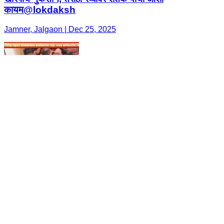
कायम@lokdaksh
Jamner, Jalgaon | Dec 25, 2025