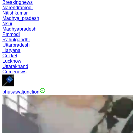
Breakingnews
Narendramodi
Nitishkumar
Madhya_pradesh
Nsui
Madhyapradesh
Pmmodi
Rahulgandhi
Uttarpradesh
Haryana
Cricket
Lucknow
Uttarakhand
Crimenews
bhusawaljunction