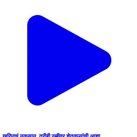
खरिपाचं नुकसान, तरीही रब्बीवर शेतकऱ्यांची आशा