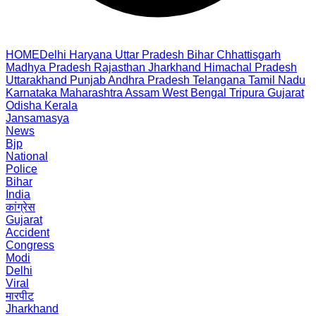
HOME
Delhi
Haryana
Uttar Pradesh
Bihar
Chhattisgarh
Madhya Pradesh
Rajasthan
Jharkhand
Himachal Pradesh
Uttarakhand
Punjab
Andhra Pradesh
Telangana
Tamil Nadu
Karnataka
Maharashtra
Assam
West Bengal
Tripura
Gujarat
Odisha
Kerala
Jansamasya
News
Bjp
National
Police
Bihar
India
कांग्रेस
Gujarat
Accident
Congress
Modi
Delhi
Viral
मारपीट
Jharkhand