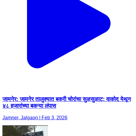
जामनेर: जामनेर तालुक्यात बकरी चोरांचा सुळसुळाट; वाकोद येथून
४८ हजारांच्या बकऱ्या लंपास
Jamner, Jalgaon | Feb 3, 2026