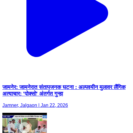
जामनेर: जामनेरात संतापजनक घटना : अल्पवयीन मुलावर लैंगिक
अत्याचार; 'पोक्सो' अंतर्गत गुन्हा
Jamner, Jalgaon | Jan 22, 2026