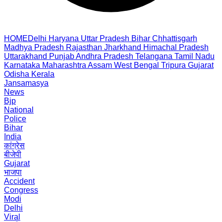
HOME
Delhi
Haryana
Uttar Pradesh
Bihar
Chhattisgarh
Madhya Pradesh
Rajasthan
Jharkhand
Himachal Pradesh
Uttarakhand
Punjab
Andhra Pradesh
Telangana
Tamil Nadu
Karnataka
Maharashtra
Assam
West Bengal
Tripura
Gujarat
Odisha
Kerala
Jansamasya
News
Bjp
National
Police
Bihar
India
कांग्रेस
बीजेपी
Gujarat
भाजपा
Accident
Congress
Modi
Delhi
Viral