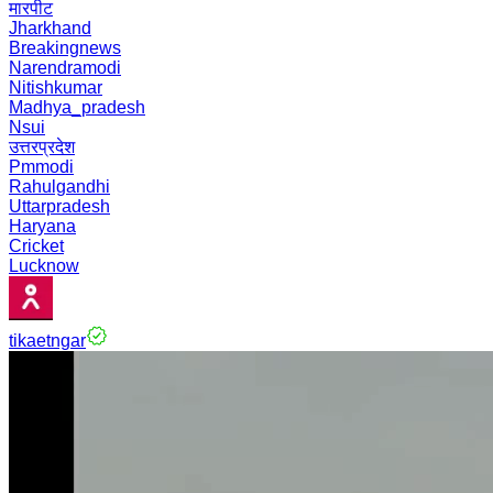
मारपीट
Jharkhand
Breakingnews
Narendramodi
Nitishkumar
Madhya_pradesh
Nsui
उत्तरप्रदेश
Pmmodi
Rahulgandhi
Uttarpradesh
Haryana
Cricket
Lucknow
tikaetngar