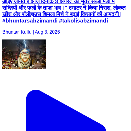
आइए जानते हैं आज दिनाँक 3 अगस्त को भुंतर सब्ज़ी मंडी में
सब्ज़ियों और फलों के ताज़ा भाव।" टमाटर ने किया निराश, लोकल
खीरा और पॉलीहाउस शिमला मिर्च ने बढ़ाई किसानों की आमदनी |
#bhuntarsabzimandi #takolisabzimandi
Bhuntar, Kullu | Aug 3, 2026