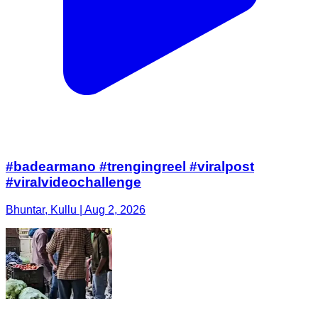
#badearmano #trengingreel #viralpost
#viralvideochallenge
Bhuntar, Kullu | Aug 2, 2026