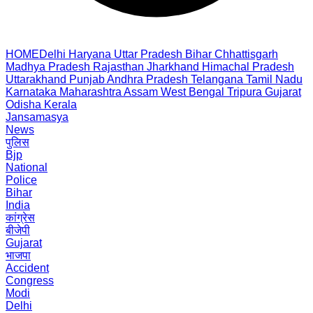
HOME
Delhi
Haryana
Uttar Pradesh
Bihar
Chhattisgarh
Madhya Pradesh
Rajasthan
Jharkhand
Himachal Pradesh
Uttarakhand
Punjab
Andhra Pradesh
Telangana
Tamil Nadu
Karnataka
Maharashtra
Assam
West Bengal
Tripura
Gujarat
Odisha
Kerala
Jansamasya
News
पुलिस
Bjp
National
Police
Bihar
India
कांग्रेस
बीजेपी
Gujarat
भाजपा
Accident
Congress
Modi
Delhi