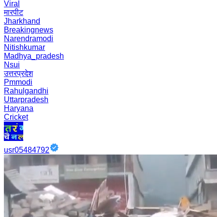
Viral
मारपीट
Jharkhand
Breakingnews
Narendramodi
Nitishkumar
Madhya_pradesh
Nsui
उत्तरप्रदेश
Pmmodi
Rahulgandhi
Uttarpradesh
Haryana
Cricket
usr05484792