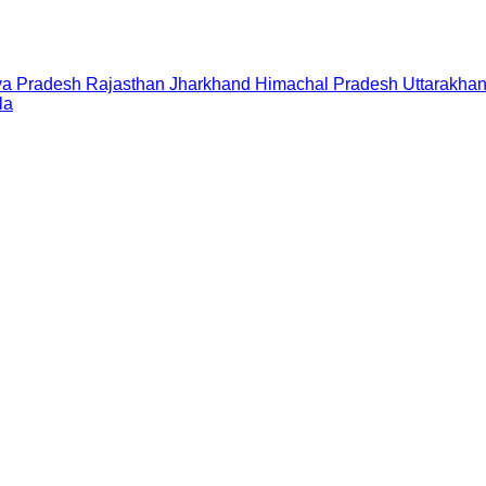
a Pradesh
Rajasthan
Jharkhand
Himachal Pradesh
Uttarakha
la