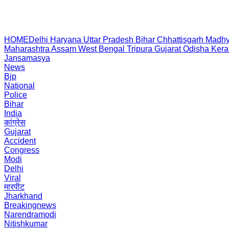
HOME
Delhi
Haryana
Uttar Pradesh
Bihar
Chhattisgarh
Madhy
Maharashtra
Assam
West Bengal
Tripura
Gujarat
Odisha
Kera
Jansamasya
News
Bjp
National
Police
Bihar
India
कांग्रेस
Gujarat
Accident
Congress
Modi
Delhi
Viral
मारपीट
Jharkhand
Breakingnews
Narendramodi
Nitishkumar