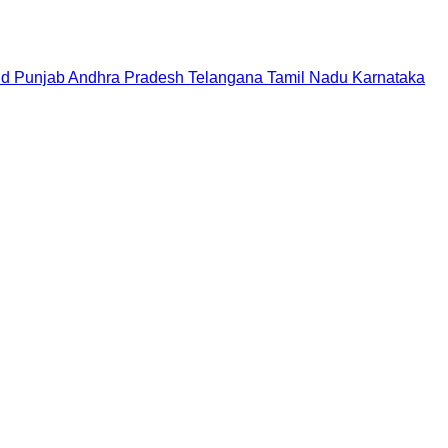
nd
Punjab
Andhra Pradesh
Telangana
Tamil Nadu
Karnataka