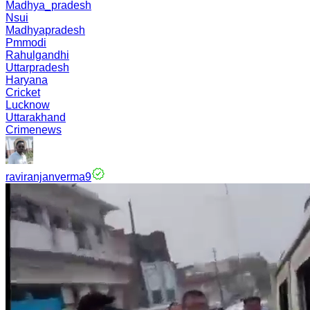
Madhya_pradesh
Nsui
Madhyapradesh
Pmmodi
Rahulgandhi
Uttarpradesh
Haryana
Cricket
Lucknow
Uttarakhand
Crimenews
raviranjanverma9