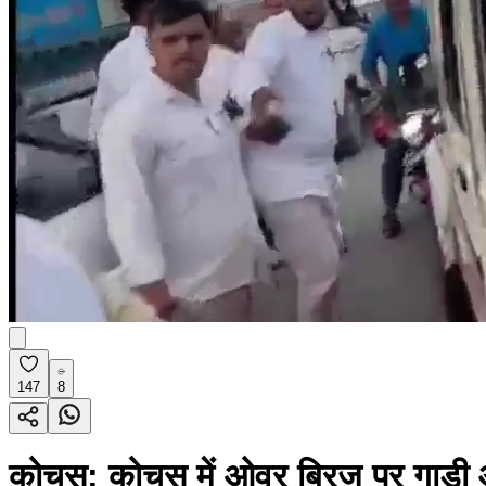
147
8
कोचस: कोचस में ओवर ब्रिज पर गाड़ी आ