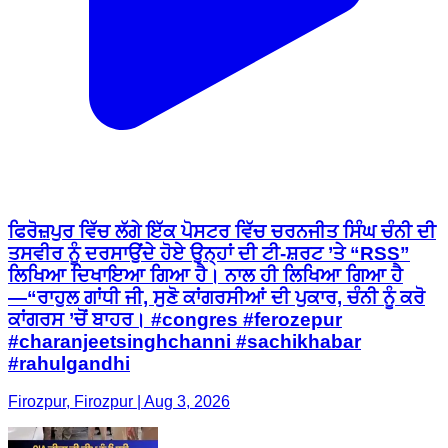
ਫਿਰੋਜ਼ਪੁਰ ਵਿੱਚ ਲੱਗੇ ਇੱਕ ਪੋਸਟਰ ਵਿੱਚ ਚਰਨਜੀਤ ਸਿੰਘ ਚੰਨੀ ਦੀ
ਤਸਵੀਰ ਨੂੰ ਦਰਸਾਉਂਦੇ ਹੋਏ ਉਨ੍ਹਾਂ ਦੀ ਟੀ-ਸ਼ਰਟ ’ਤੇ “RSS”
ਲਿਖਿਆ ਦਿਖਾਇਆ ਗਿਆ ਹੈ। ਨਾਲ ਹੀ ਲਿਖਿਆ ਗਿਆ ਹੈ
—“ਰਾਹੁਲ ਗਾਂਧੀ ਜੀ, ਸੁਣੋ ਕਾਂਗਰਸੀਆਂ ਦੀ ਪੁਕਾਰ, ਚੰਨੀ ਨੂੰ ਕਰੋ
ਕਾਂਗਰਸ ’ਚੋਂ ਬਾਹਰ। #congres #ferozepur
#charanjeetsinghchanni #sachikhabar
#rahulgandhi
Firozpur, Firozpur | Aug 3, 2026