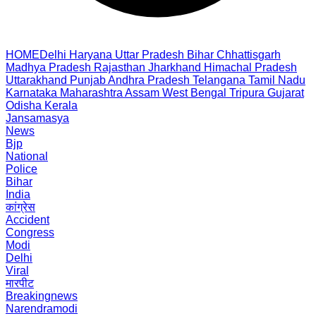
HOME
Delhi
Haryana
Uttar Pradesh
Bihar
Chhattisgarh
Madhya Pradesh
Rajasthan
Jharkhand
Himachal Pradesh
Uttarakhand
Punjab
Andhra Pradesh
Telangana
Tamil Nadu
Karnataka
Maharashtra
Assam
West Bengal
Tripura
Gujarat
Odisha
Kerala
Jansamasya
News
Bjp
National
Police
Bihar
India
कांग्रेस
Accident
Congress
Modi
Delhi
Viral
मारपीट
Breakingnews
Narendramodi