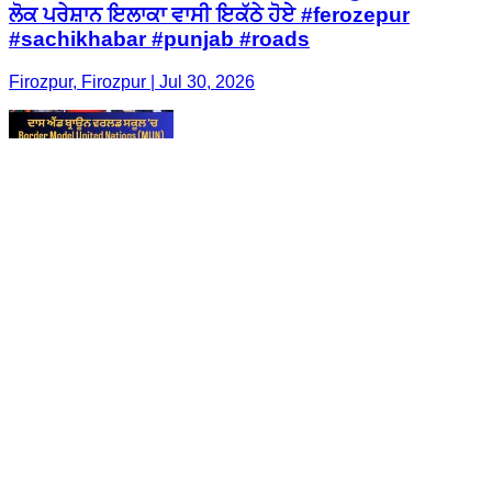
ਲੋਕ ਪਰੇਸ਼ਾਨ ਇਲਾਕਾ ਵਾਸੀ ਇਕੱਠੇ ਹੋਏ #ferozepur
#sachikhabar #punjab #roads
Firozpur, Firozpur | Jul 30, 2026