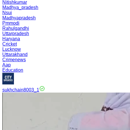
Nitishkumar
Madhya_pradesh
Nsui
Madhyapradesh
Pmmodi
Rahulgandhi
Uttarpradesh
Haryana
Cricket
Lucknow
Uttarakhand
Crimenews
Aap
Education
sukhchain8003_1