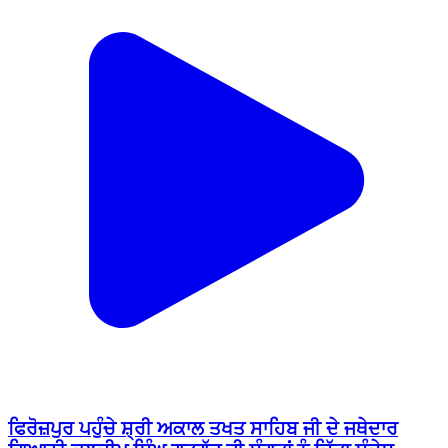
ਫਿਰੋਜ਼ਪੁਰ ਪਹੁੰਚੇ ਸ਼੍ਰੀ ਅਕਾਲ ਤਖਤ ਸਾਹਿਬ ਜੀ ਦੇ ਜਥੇਦਾਰ