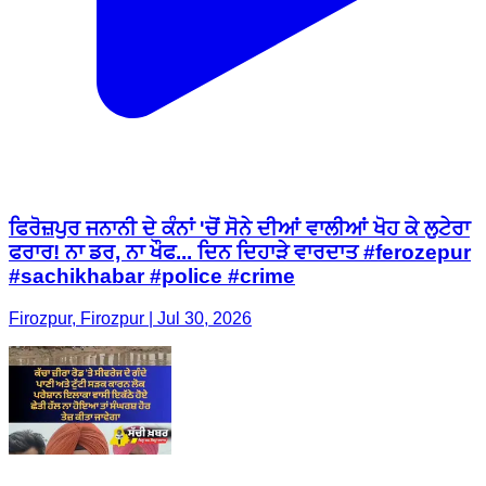
ਫਿਰੋਜ਼ਪੁਰ ਜਨਾਨੀ ਦੇ ਕੰਨਾਂ 'ਚੋਂ ਸੋਨੇ ਦੀਆਂ ਵਾਲੀਆਂ ਖੋਹ ਕੇ ਲੁਟੇਰਾ
ਫਰਾਰ! ਨਾ ਡਰ, ਨਾ ਖੌਫ... ਦਿਨ ਦਿਹਾੜੇ ਵਾਰਦਾਤ #ferozepur
#sachikhabar #police #crime
Firozpur, Firozpur | Jul 30, 2026