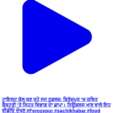
ਟਾਇਲਟ ਕੋਲ ਬਣ ਰਹੇ ਸਨ ਨੂਡਲਜ਼, ਫਿਰੋਜ਼ਪੁਰ 'ਚ ਕਥਿਤ
ਫੈਕਟਰੀ 'ਤੇ ਸਿਹਤ ਵਿਭਾਗ ਦਾ ਛਾਪਾ। ਨਿਊਡਲਸ ਖਾਣ ਵਾਲੇ ਇਹ
ਵੀਡੀਓ ਦੇਖਣ #Ferozepur #sachikhabar #food