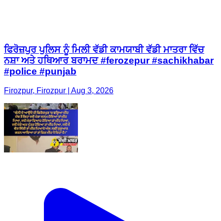
ਫਿਰੋਜ਼ਪੁਰ ਪੁਲਿਸ ਨੂੰ ਮਿਲੀ ਵੱਡੀ ਕਾਮਯਾਬੀ ਵੱਡੀ ਮਾਤਰਾ ਵਿੱਚ
ਨਸ਼ਾ ਅਤੇ ਹਥਿਆਰ ਬਰਾਮਦ #ferozepur #sachikhabar
#police #punjab
Firozpur, Firozpur | Aug 3, 2026