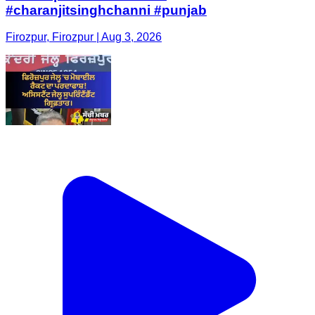
#charanjitsinghchanni #punjab
Firozpur, Firozpur | Aug 3, 2026