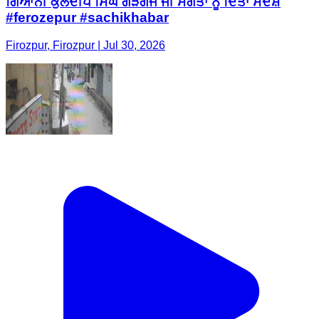
ਗਿਆਨੀ ਕੁਲਦੀਪ ਸਿੰਘ ਗੜਗੱਜ ਜੀ ਸੰਗਤਾਂ ਨੂੰ ਦਿੱਤਾ ਸੰਦੇਸ਼
#ferozepur #sachikhabar
Firozpur, Firozpur | Jul 30, 2026