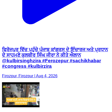
ਫਿਰੋਜਪੁਰ ਵਿੱਚ ਪਹੁੰਚੇ ਪੰਜਾਬ ਕਾਂਗਰਸ ਦੇ ਇੰਚਾਰਜ ਅਤੇ ਪ੍ਰਧਾਨ
ਦੇ ਸਾਹਮਣੇ ਕੁਲਬੀਰ ਸਿੰਘ ਜੀਰਾ ਨੇ ਕੀਤੇ ਐਲਾਨ
@kulbirsinghzira #Ferozepur #sachikhabar
#congress #kulbirzira
Firozpur, Firozpur | Aug 4, 2026