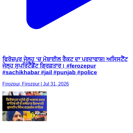
ਫਿਰੋਜ਼ਪੁਰ ਜੇਲ੍ਹ 'ਚ ਮੋਬਾਈਲ ਰੈਕਟ ਦਾ ਪਰਦਾਫਾਸ਼! ਅਸਿਸਟੈਂਟ
ਜੇਲ੍ਹ ਸੁਪਰਿੰਟੈਂਡੈਂਟ ਗ੍ਰਿਫ਼ਤਾਰ। #ferozepur
#sachikhabar #jail #punjab #police
Firozpur, Firozpur | Jul 31, 2026