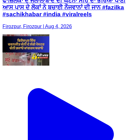
ਫਾਜ਼ਿਲਕਾ ਦੇ ਜਲਾਲਾਬਾਦ ਦੀ ਘਟਨਾ ਮੀਹ ਦਾ ਭਰਿਆ ਪਾਣੀ
ਆਸ ਪਾਸ ਦੇ ਲੋਕਾਂ ਨੇ ਬਚਾਈ ਨੌਜਵਾਨਾਂ ਦੀ ਜਾਨ #fazilka
#sachikhabar #india #viralreels
Firozpur, Firozpur | Aug 4, 2026