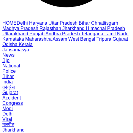
HOME
Delhi
Haryana
Uttar Pradesh
Bihar
Chhattisgarh
Madhya Pradesh
Rajasthan
Jharkhand
Himachal Pradesh
Uttarakhand
Punjab
Andhra Pradesh
Telangana
Tamil Nadu
Karnataka
Maharashtra
Assam
West Bengal
Tripura
Gujarat
Odisha
Kerala
Jansamasya
News
Bjp
National
Police
Bihar
India
कांग्रेस
Gujarat
Accident
Congress
Modi
Delhi
Viral
मारपीट
Jharkhand