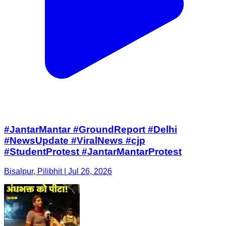
#JantarMantar #GroundReport #Delhi
#NewsUpdate #ViralNews #cjp
#StudentProtest #JantarMantarProtest
Bisalpur, Pilibhit | Jul 26, 2026