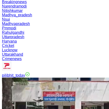
Breakingnews
Narendramodi
Nitishkumar
Madhya_pradesh
Nsui
Madhyapradesh
Pmmodi
Rahulgandhi
Uttarpradesh
Haryana
Cricket
Lucknow
Uttarakhand
Crimenews
pilibhit_today