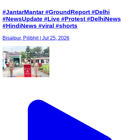
#JantarMantar #GroundReport #Delhi
#NewsUpdate #Live #Protest #DelhiNews
#HindiNews #viral #shorts
Bisalpur, Pilibhit | Jul 25, 2026