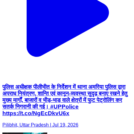
पुलिस अधीक्षक पीलीभीत के निर्देशन में थाना अमरिया पुलिस द्वारा
अपराध नियंत्रण, शान्ति एवं कानून-व्यवस्था सुदृढ़ बनाए रखने हेतु
मुख्य मार्गों, बाजारों व भीड़-भाड़ वाले क्षेत्रों में फुट पेट्रोलिंग कर
सतर्क निगरानी की गई। #UPPolice
https://t.co/NgEcDkvU6x
Pilibhit, Uttar Pradesh | Jul 19, 2026