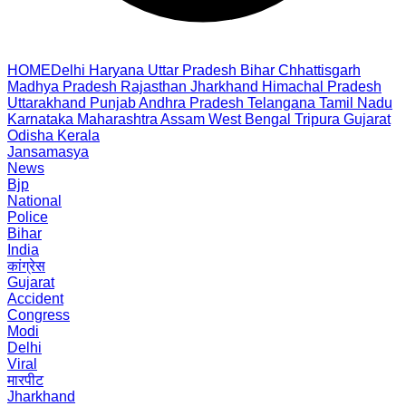
HOME
Delhi
Haryana
Uttar Pradesh
Bihar
Chhattisgarh
Madhya Pradesh
Rajasthan
Jharkhand
Himachal Pradesh
Uttarakhand
Punjab
Andhra Pradesh
Telangana
Tamil Nadu
Karnataka
Maharashtra
Assam
West Bengal
Tripura
Gujarat
Odisha
Kerala
Jansamasya
News
Bjp
National
Police
Bihar
India
कांग्रेस
Gujarat
Accident
Congress
Modi
Delhi
Viral
मारपीट
Jharkhand