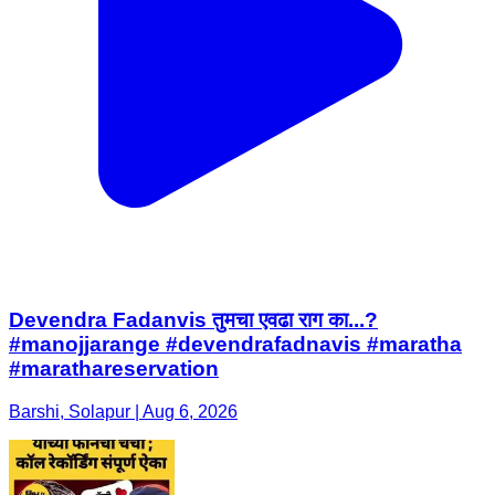
Devendra Fadanvis तुमचा एवढा राग का...?
#manojjarange #devendrafadnavis #maratha
#marathareservation
Barshi, Solapur | Aug 6, 2026