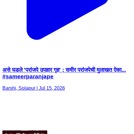
असे घडले 'परांजपे उपहार गृह' ; समीर परांजपेची मुलाखत ऐका...
#sameerparanjape
Barshi, Solapur | Jul 15, 2026