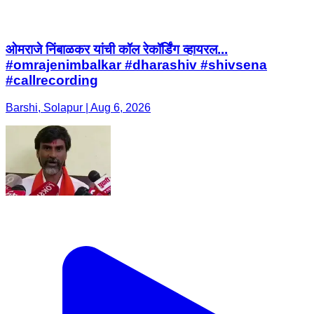
ओमराजे निंबाळकर यांची कॉल रेकॉर्डिंग व्हायरल...
#omrajenimbalkar #dharashiv #shivsena
#callrecording
Barshi, Solapur | Aug 6, 2026