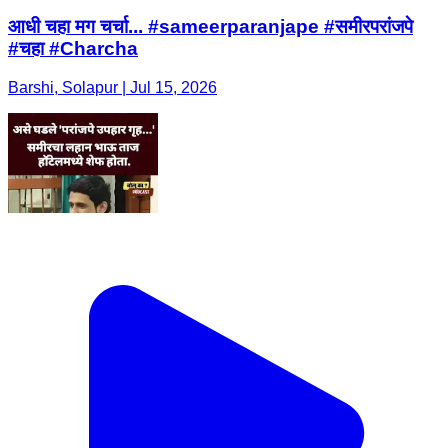
आधी चहा मग चर्चा... #sameerparanjape #समीरपरांजपे
#चहा #Charcha
Barshi, Solapur | Jul 15, 2026