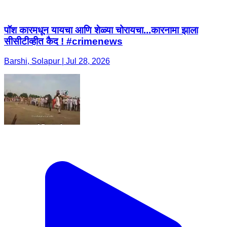
पॉश कारमधून यायचा आणि शेळ्या चोरायचा...कारनामा झाला
सीसीटीव्हीत कैद ! #crimenews
Barshi, Solapur | Jul 28, 2026