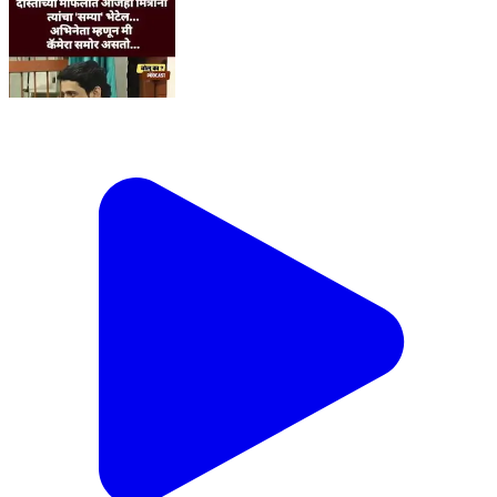
तुम्हाला जुना सम्या भेटेल... #समीरपरांजपे