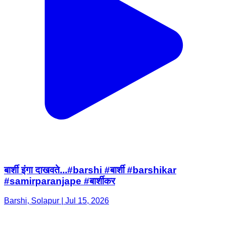
बार्शी इंगा दाखवते...#barshi #बार्शी #barshikar
#samirparanjape #बार्शीकर
Barshi, Solapur | Jul 15, 2026