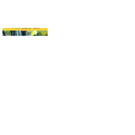
बजरंगाची कमाल... गडकरीना पत्र, केंद्राची टीम बीडला...