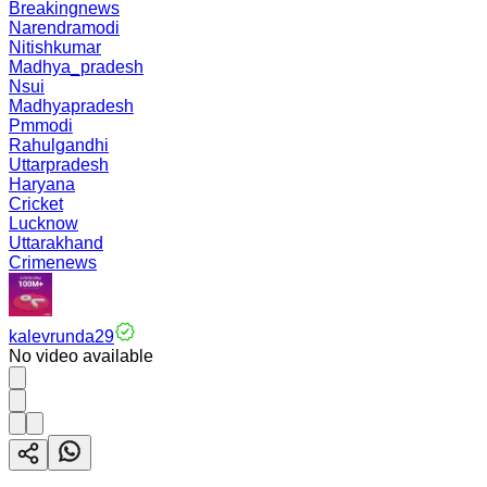
Breakingnews
Narendramodi
Nitishkumar
Madhya_pradesh
Nsui
Madhyapradesh
Pmmodi
Rahulgandhi
Uttarpradesh
Haryana
Cricket
Lucknow
Uttarakhand
Crimenews
kalevrunda29
No video available