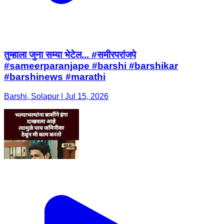
#sameerparanjape #barshi #barshikar
#barshinews #marathi
Barshi, Solapur | Jul 15, 2026