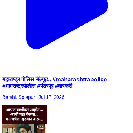
महाराष्ट्र पोलिस सॅल्यूट.. #maharashtrapolice
#महाराष्ट्रपोलीस #पंढरपूर #वारकरी
Barshi, Solapur | Jul 17, 2026