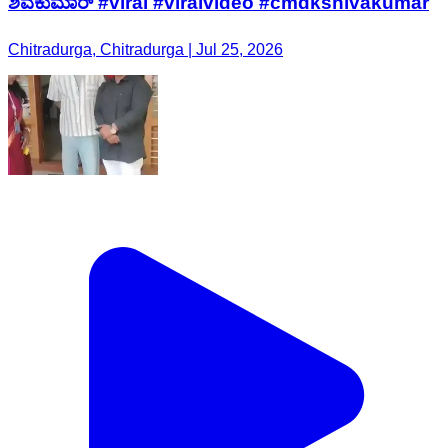
ಶಿವಕುಮಾರ್ #viral #viralvideo #cmdkshivakumar
Chitradurga, Chitradurga | Jul 25, 2026