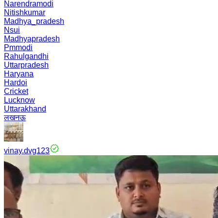
Narendramodi
Nitishkumar
Madhya_pradesh
Nsui
Madhyapradesh
Pmmodi
Rahulgandhi
Uttarpradesh
Haryana
Hardoi
Cricket
Lucknow
Uttarakhand
लखनऊ
vinay.dvg123