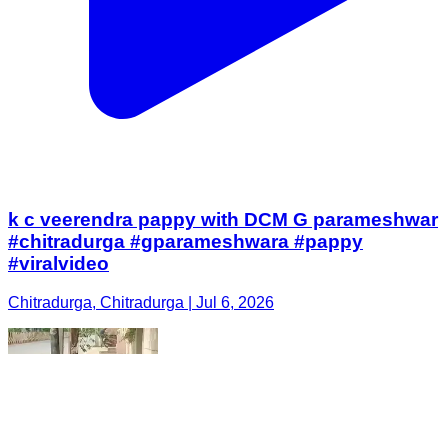
k c veerendra pappy with DCM G parameshwar
#chitradurga #gparameshwara #pappy
#viralvideo
Chitradurga, Chitradurga | Jul 6, 2026