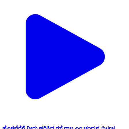
ಹೊಳಲ್ಕೆರೆಗೆ ನೀರು ಹರಿಸಿದ ರಸ್ತೆ ರಾಜ ಎಂ ಚಂದ್ರಪ್ಪ #viral