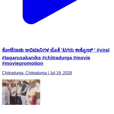
ಕೋಟೆನಾಡು ಅಭಿಮಾನಿಗಳ ಜೊತೆ 'ಟಗರು ಕಾಕ್ರೋಚ್ ' #viral
#tagarusakanike #chitradurga #movie
#moviepromotion
Chitradurga, Chitradurga | Jul 19, 2026