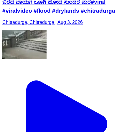
ಬರದ ಚಾಯೆಗೆ ಒಣಗಿ ಹೋದ ಸುಂದರ ಮರ#viral
#viralvideo #flood #drylands #chitradurga
Chitradurga, Chitradurga | Aug 3, 2026