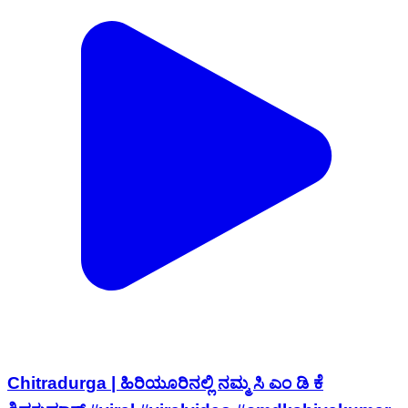
Chitradurga | ಹಿರಿಯೂರಿನಲ್ಲಿ ನಮ್ಮ ಸಿ ಎಂ ಡಿ ಕೆ