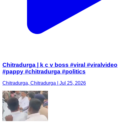
Chitradurga | k c v boss #viral #viralvideo
#pappy #chitradurga #politics
Chitradurga, Chitradurga | Jul 25, 2026