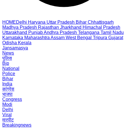
HOME
Delhi
Haryana
Uttar Pradesh
Bihar
Chhattisgarh
Madhya Pradesh
Rajasthan
Jharkhand
Himachal Pradesh
Uttarakhand
Punjab
Andhra Pradesh
Telangana
Tamil Nadu
Karnataka
Maharashtra
Assam
West Bengal
Tripura
Gujarat
Odisha
Kerala
Jansamasya
News
पुलिस
Bjp
National
Police
Bihar
India
कांग्रेस
भाजपा
Congress
Modi
Delhi
Viral
मारपीट
Breakingnews