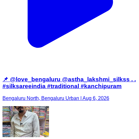
📌 @love_bengaluru @astha_lakshmi_silkss . .
#silksareeindia #traditional #kanchipuram
Bengaluru North, Bengaluru Urban | Aug 6, 2026