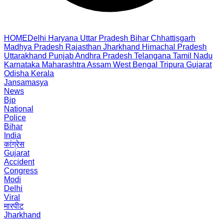
HOME
Delhi
Haryana
Uttar Pradesh
Bihar
Chhattisgarh
Madhya Pradesh
Rajasthan
Jharkhand
Himachal Pradesh
Uttarakhand
Punjab
Andhra Pradesh
Telangana
Tamil Nadu
Karnataka
Maharashtra
Assam
West Bengal
Tripura
Gujarat
Odisha
Kerala
Jansamasya
News
Bjp
National
Police
Bihar
India
कांग्रेस
Gujarat
Accident
Congress
Modi
Delhi
Viral
मारपीट
Jharkhand