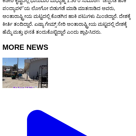
ಕಚೇರಿ ಕೃಷ್ಣದಲ್ಲಿ ಭಾನುವಾರ ಮಧ್ಯಾಹ್ನ 1:30 ರ ಸುಮಾರಿಗೆ "ಚೆನ್ನಂಡ ಹಾಕಿ
ಪಂದ್ಯಾವಳಿ"ಯ ಲೋಗೋ ಬಿಡುಗಡೆ ಮಾಡಿ ಮಾತನಾಡಿದ ಅವರು,
ಅಂತಾರಾಷ್ಟ್ರೀಯ ಮಟ್ಟದಲ್ಲಿ ಕೊಡಗಿನ ಹಾಕಿ ಪಟುಗಳು ಮಿಂಚಿದ್ದಾರೆ. ದೇಶಕ್ಕೆ
ಕೀರ್ತಿ ತಂದಿದ್ದಾರೆ. ಏಷ್ಯಾ ಗೇಮ್ಸ್ ಸೇರಿ ಅಂತಾರಾಷ್ಟ್ರೀಯ ಮಟ್ಟದಲ್ಲಿ ದೇಶಕ್ಕೆ
ಹೆಮ್ಮೆ ಮತ್ತು ಘನತೆ ತಂದುಕೊಟ್ಟಿದ್ದಾರೆ ಎಂದು ಶ್ಲಾಘಿಸಿದರು.
MORE NEWS