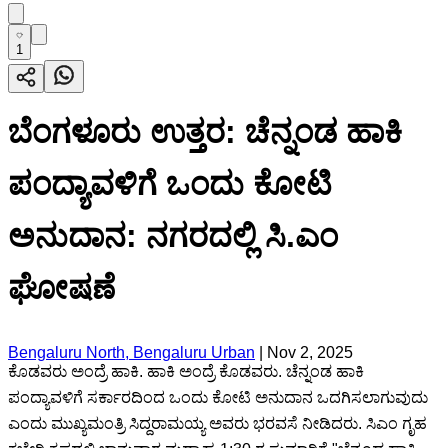
1
ಬೆಂಗಳೂರು ಉತ್ತರ: ಚೆನ್ನಂಡ ಹಾಕಿ
ಪಂದ್ಯಾವಳಿಗೆ ಒಂದು ಕೋಟಿ
ಅನುದಾನ: ನಗರದಲ್ಲಿ ಸಿ.ಎಂ
ಘೋಷಣೆ
Bengaluru North, Bengaluru Urban
|
Nov 2, 2025
ಕೊಡವರು ಅಂದ್ರೆ ಹಾಕಿ. ಹಾಕಿ ಅಂದ್ರೆ ಕೊಡವರು. ಚೆನ್ನಂಡ ಹಾಕಿ
ಪಂದ್ಯಾವಳಿಗೆ ಸರ್ಕಾರದಿಂದ ಒಂದು ಕೋಟಿ ಅನುದಾನ ಒದಗಿಸಲಾಗುವುದು
ಎಂದು ಮುಖ್ಯಮಂತ್ರಿ ಸಿದ್ದರಾಮಯ್ಯ ಅವರು ಭರವಸೆ ನೀಡಿದರು. ಸಿಎಂ ಗೃಹ