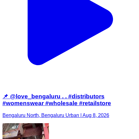
📌 @love_bengaluru . . #distributors
#womenswear #wholesale #retailstore
Bengaluru North, Bengaluru Urban | Aug 8, 2026