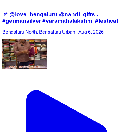
📌 @love_bengaluru @nandi_gifts . .
#germansilver #varamahalakshmi #festival
Bengaluru North, Bengaluru Urban | Aug 6, 2026