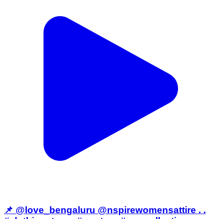
📌 @love_bengaluru @nspirewomensattire . .