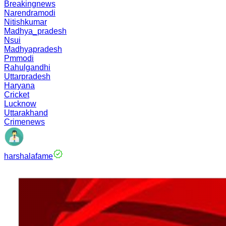
Breakingnews
Narendramodi
Nitishkumar
Madhya_pradesh
Nsui
Madhyapradesh
Pmmodi
Rahulgandhi
Uttarpradesh
Haryana
Cricket
Lucknow
Uttarakhand
Crimenews
harshalafame