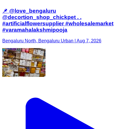
📌 @love_bengaluru
@decortion_shop_chickpet . .
#artificialflowersupplier #wholesalemarket
#varamahalakshmipooja
Bengaluru North, Bengaluru Urban | Aug 7, 2026