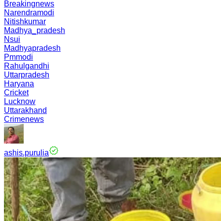
Breakingnews
Narendramodi
Nitishkumar
Madhya_pradesh
Nsui
Madhyapradesh
Pmmodi
Rahulgandhi
Uttarpradesh
Haryana
Cricket
Lucknow
Uttarakhand
Crimenews
ashis.purulia