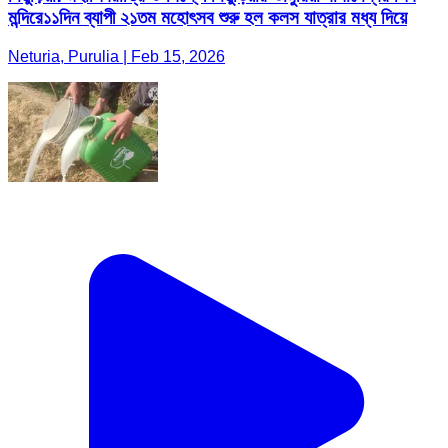
মন্দিরে১১দিন ব্যাপী ২১তম মহোৎসব শুরু হল কলস যাত্রার মধ্য দিয়ে
Neturia, Purulia | Feb 15, 2026