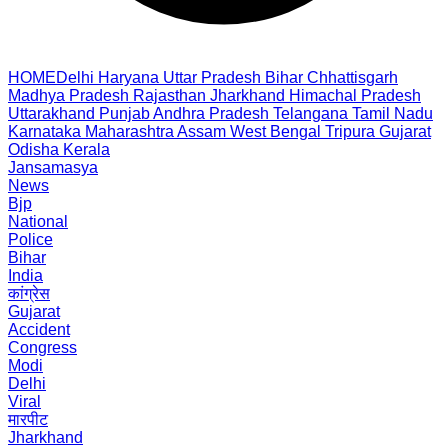
HOME
Delhi
Haryana
Uttar Pradesh
Bihar
Chhattisgarh
Madhya Pradesh
Rajasthan
Jharkhand
Himachal Pradesh
Uttarakhand
Punjab
Andhra Pradesh
Telangana
Tamil Nadu
Karnataka
Maharashtra
Assam
West Bengal
Tripura
Gujarat
Odisha
Kerala
Jansamasya
News
Bjp
National
Police
Bihar
India
कांग्रेस
Gujarat
Accident
Congress
Modi
Delhi
Viral
मारपीट
Jharkhand