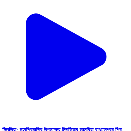
নিতুড়িয়া: মহাশিবরাত্রি উপলক্ষ্যে নিতুড়িয়ার ভামুরিয়া বাথানেশ্বর শিব