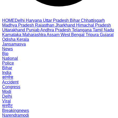
HOME
Delhi
Haryana
Uttar Pradesh
Bihar
Chhattisgarh
Madhya Pradesh
Rajasthan
Jharkhand
Himachal Pradesh
Uttarakhand
Punjab
Andhra Pradesh
Telangana
Tamil Nadu
Karnataka
Maharashtra
Assam
West Bengal
Tripura
Gujarat
Odisha
Kerala
Jansamasya
News
Bjp
National
Police
Bihar
India
कांग्रेस
Accident
Congress
Modi
Delhi
Viral
मारपीट
Breakingnews
Narendramodi