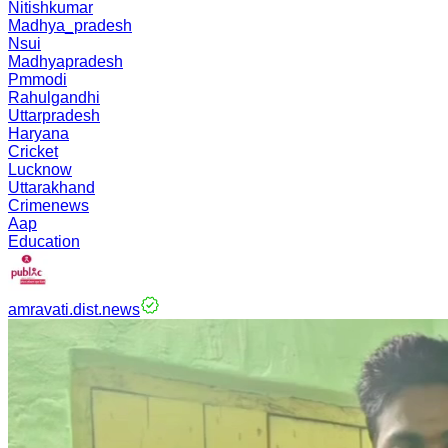
Nitishkumar
Madhya_pradesh
Nsui
Madhyapradesh
Pmmodi
Rahulgandhi
Uttarpradesh
Haryana
Cricket
Lucknow
Uttarakhand
Crimenews
Aap
Education
amravati.dist.news