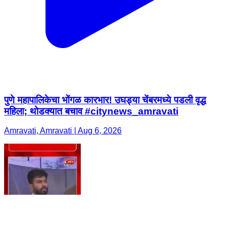
पुणे महापालिकेचा भोंगळ कारभार! उघड्या चेंबरमध्ये पडली वृद्ध
महिला; थोडक्यात बचाव #citynews_amravati
Amravati, Amravati | Aug 6, 2026