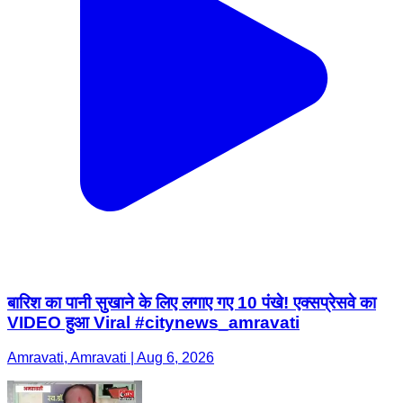
बारिश का पानी सुखाने के लिए लगाए गए 10 पंखे! एक्सप्रेसवे का
VIDEO हुआ Viral #citynews_amravati
Amravati, Amravati | Aug 6, 2026