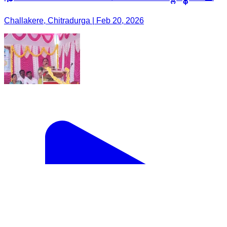
Challakere, Chitradurga | Feb 20, 2026