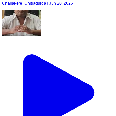
Challakere, Chitradurga | Jun 20, 2026