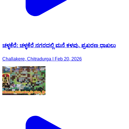
ಚಳ್ಳಕೆರೆ: ಚಳ್ಳಕೆರೆ ನಗರದಲ್ಲಿ ಮನೆ ಕಳವು, ಪ್ರಖರಣ ಧಾಖಲು
Challakere, Chitradurga | Feb 20, 2026