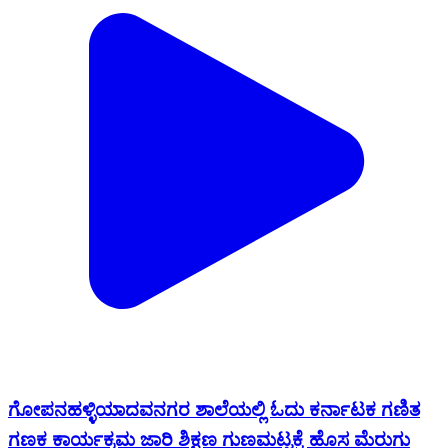
ಗೋಪನಹಳ್ಳಿ‌ಯಾದವನಗರ ಶಾಲೆಯಲ್ಲಿ ಓದು ಕರ್ನಾಟಕ ಗಣಿತ
ಗಣಕ ಕಾರ್ಯಕ್ರಮ ಜಾರಿ ಶಿಕ್ಷಣ ಗುಣಮಟ್ಟಕ್ಕೆ ಹೊಸ ಮೆರುಗು