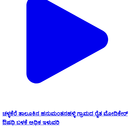
ಚಳ್ಳಕೆರೆ ತಾಲೂಕಿನ ಹನುಮಂತನಹಳ್ಳಿ ಗ್ರಾಮದ ರೈತ ಮೋದಿಕೇರ್
ಔಷಧಿ ಬಳಕೆ ಅಧಿಕ ಇಳುವರಿ