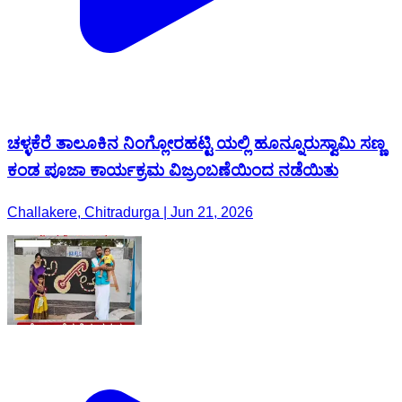
ಚಳ್ಳಕೆರೆ ತಾಲೂಕಿನ ನಿಂಗ್ಲೋರಹಟ್ಟಿ ಯಲ್ಲಿ ಹೂನ್ನೂರುಸ್ವಾಮಿ ಸಣ್ಣ
ಕಂಡ ಪೂಜಾ ಕಾರ್ಯಕ್ರಮ ವಿಜ್ರಂಬಣೆಯಿಂದ ನಡೆಯಿತು
Challakere, Chitradurga | Jun 21, 2026