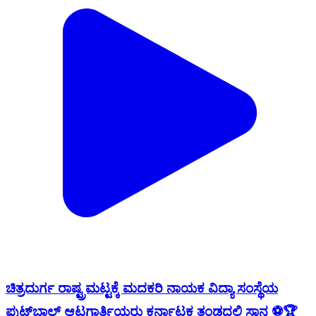
ಚಿತ್ರದುರ್ಗ ರಾಷ್ಟ್ರಮಟ್ಟಕ್ಕೆ ಮದಕರಿ ನಾಯಕ ವಿದ್ಯಾ ಸಂಸ್ಥೆಯ
ಫುಟ್‌ಬಾಲ್ ಆಟಗಾರ್ತಿಯರು ಕರ್ನಾಟಕ ತಂಡದಲ್ಲಿ ಸ್ಥಾನ ⚽🏆