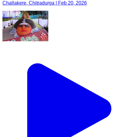
Challakere, Chitradurga | Feb 20, 2026