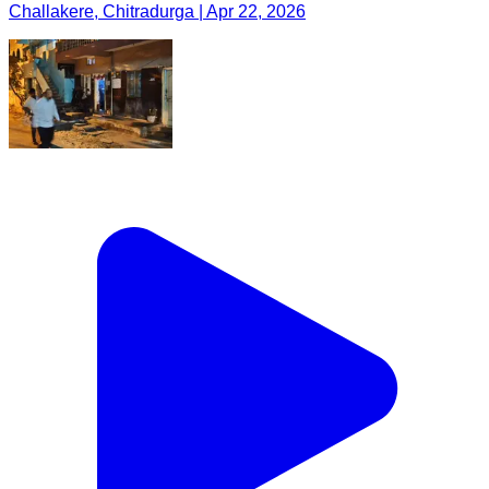
Challakere, Chitradurga | Apr 22, 2026