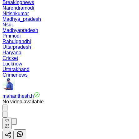
Breakingnews
Narendramodi
Nitishkumar
Madhya_pradesh
Nsui
Madhyapradesh
Pmmodi
Rahulgandhi
Uttarpradesh
Haryana
Cricket
Lucknow
Uttarakhand
Crimenews
mahanthesh.h
No video available
23