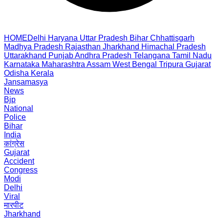
HOME
Delhi
Haryana
Uttar Pradesh
Bihar
Chhattisgarh
Madhya Pradesh
Rajasthan
Jharkhand
Himachal Pradesh
Uttarakhand
Punjab
Andhra Pradesh
Telangana
Tamil Nadu
Karnataka
Maharashtra
Assam
West Bengal
Tripura
Gujarat
Odisha
Kerala
Jansamasya
News
Bjp
National
Police
Bihar
India
कांग्रेस
Gujarat
Accident
Congress
Modi
Delhi
Viral
मारपीट
Jharkhand