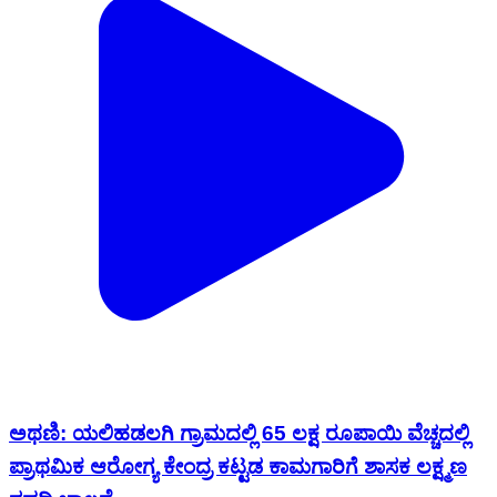
ಅಥಣಿ: ಯಲಿಹಡಲಗಿ ಗ್ರಾಮದಲ್ಲಿ 65 ಲಕ್ಷ ರೂಪಾಯಿ ವೆಚ್ಚದಲ್ಲಿ
ಪ್ರಾಥಮಿಕ ಆರೋಗ್ಯ ಕೇಂದ್ರ ಕಟ್ಟಡ ಕಾಮಗಾರಿಗೆ ಶಾಸಕ ಲಕ್ಷ್ಮಣ