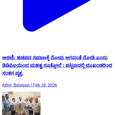
ಅಥಣಿ: ಹಡಪದ ಸಮಾಜಕ್ಕೆ ನೋವು ಆಗದಂತೆ ನೋಡಿ ಎಂದು
ಡಿಡಿಪಿಐಯಿಂದ ಮಹತ್ವ ಸೂತ್ತೋಲೆ : ಪಟ್ಟಣದಲ್ಲಿ ಮುಖಂಡರಿಂದ
ಸಂತಸ ವ್ಯಕ್ತ.
Athni, Belagavi | Feb 18, 2026