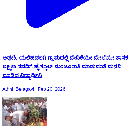
ಅಥಣಿ: ಯಲಿಹಡಲಗಿ ಗ್ರಾಮದಲ್ಲಿ ವೇದಿಕೆಯೇ ಮೇಲೆಯೇ ಶಾಸಕ
ಲಕ್ಷ್ಮಣ ಸವದಿಗೆ ಹೈಸ್ಕೂಲ್ ಮಂಜೂರಾತಿ ಮಾಡುವಂತೆ ಮನವಿ
ಮಾಡಿದ ವಿದ್ಯಾರ್ಥಿನಿ
Athni, Belagavi | Feb 20, 2026