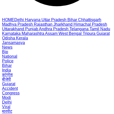
HOME
Delhi
Haryana
Uttar Pradesh
Bihar
Chhattisgarh
Madhya Pradesh
Rajasthan
Jharkhand
Himachal Pradesh
Uttarakhand
Punjab
Andhra Pradesh
Telangana
Tamil Nadu
Karnataka
Maharashtra
Assam
West Bengal
Tripura
Gujarat
Odisha
Kerala
Jansamasya
News
Bjp
National
Police
Bihar
India
कांग्रेस
बीजेपी
Gujarat
Accident
Congress
Modi
Delhi
Viral
मारपीट