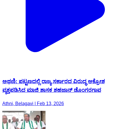
ಅಥಣಿ: ಪಟ್ಟಣದಲ್ಲಿ ರಾಜ್ಯ ಸರ್ಕಾರದ ವಿರುದ್ಧ ಆಕ್ರೋಶ
ವ್ಯಕ್ತಪಡಿಸಿದ ಮಾಜಿ ಶಾಸಕ ಶಹಜಾನ್ ಡೊಂಗರಗಾವ
Athni, Belagavi | Feb 13, 2026