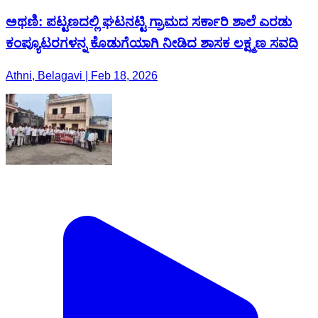
ಅಥಣಿ: ಪಟ್ಟಣದಲ್ಲಿ ಘಟನಟ್ಟಿ ಗ್ರಾಮದ ಸರ್ಕಾರಿ ಶಾಲೆ ಎರಡು
ಕಂಪ್ಯೂಟರಗಳನ್ನ ಕೊಡುಗೆಯಾಗಿ ನೀಡಿದ ಶಾಸಕ ಲಕ್ಷ್ಮಣ ಸವದಿ
Athni, Belagavi | Feb 18, 2026