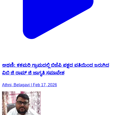
ಅಥಣಿ: ಕಕಮರಿ ಗ್ರಾಮದಲ್ಲಿ ಬಿಜೆಪಿ ಪಕ್ಷದ ವತಿಯಿಂದ ಜರುಗಿದ
ವಿಬಿ ಜಿ ರಾಮ್ ಜಿ ಜಾಗೃತಿ ಸಮಾವೇಶ
Athni, Belagavi | Feb 17, 2026