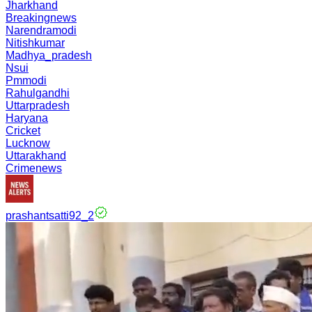
Jharkhand
Breakingnews
Narendramodi
Nitishkumar
Madhya_pradesh
Nsui
Pmmodi
Rahulgandhi
Uttarpradesh
Haryana
Cricket
Lucknow
Uttarakhand
Crimenews
prashantsatti92_2