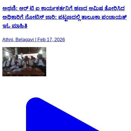
ಅಥಣಿ: ಆರ್ ಟಿ ಐ ಕಾರ್ಯಕರ್ತನಿಗೆ ಹಣದ ಆಮಿಷ ತೋರಿಸಿದ
ಅಧಿಕಾರಿಗೆ ನೋಟಿಸ್ ಜಾರಿ: ಪಟ್ಟಣದಲ್ಲಿ ತಾಲೂಕಾ ಪಂಚಾಯತ್
ಇಓ ಮಾಹಿತಿ
Athni, Belagavi | Feb 17, 2026