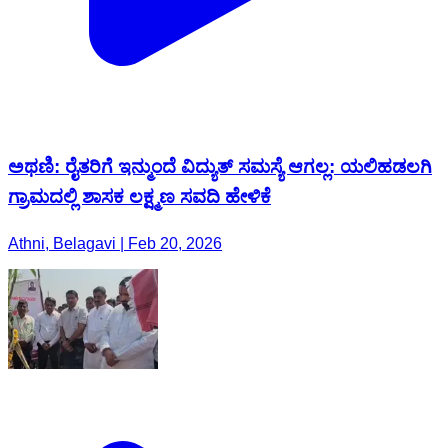
ಅಥಣಿ: ರೈತರಿಗೆ ಇನ್ಮುಂದೆ ವಿದ್ಯುತ್ ಸಮಸ್ಯೆ ಆಗಲ್ಲ: ಯಲಿಹಡಲಗಿ
ಗ್ರಾಮದಲ್ಲಿ ಶಾಸಕ ಲಕ್ಷ್ಮಣ ಸವದಿ ಹೇಳಿಕೆ
Athni, Belagavi | Feb 20, 2026