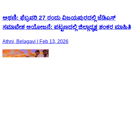
ಅಥಣಿ: ಫೆಬ್ರವರಿ 27 ರಂದು ವಿಜಯಪುರದಲ್ಲಿ ಜೆಡಿಎಸ್
ಸಮಾವೇಶ ಆಯೋಜನೆ: ಪಟ್ಟಣದಲ್ಲಿ ಜಿಲ್ಲಾಧ್ಯಕ್ಷ ಶಂಕರ ಮಾಹಿತಿ
Athni, Belagavi | Feb 13, 2026