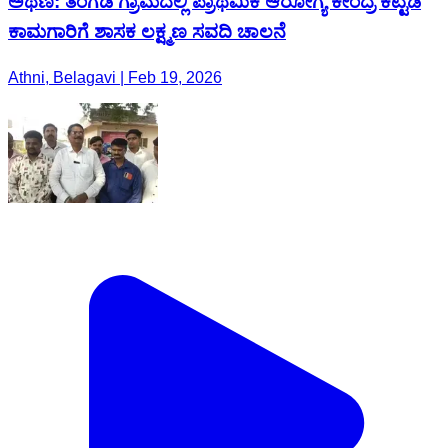
ಅಥಣಿ: ತಂಗಡಿ ಗ್ರಾಮದಲ್ಲಿ ಪ್ರಾಥಮಿಕ ಆರೋಗ್ಯ ಕೇಂದ್ರ ಕಟ್ಟಡ
ಕಾಮಗಾರಿಗೆ ಶಾಸಕ ಲಕ್ಷ್ಮಣ ಸವದಿ ಚಾಲನೆ
Athni, Belagavi | Feb 19, 2026