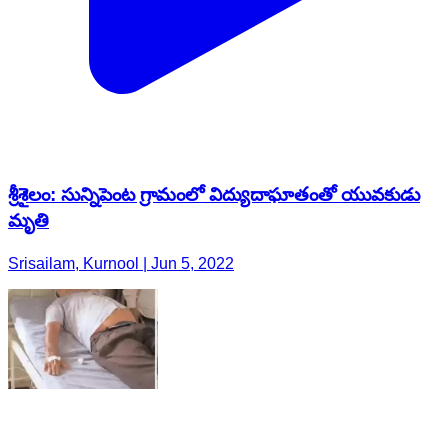
శ్రీశైలం: సున్నిపెంట గ్రామంలో విద్యుదాఘాతంతో యువకుడు
మృతి
Srisailam, Kurnool | Jun 5, 2022