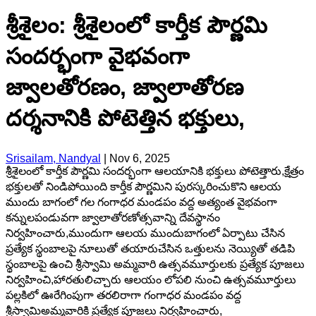
శ్రీశైలం: శ్రీశైలంలో కార్తీక పౌర్ణమి
సందర్భంగా వైభవంగా
జ్వాలతోరణం, జ్వాలాతోరణ
దర్శనానికి పోటెత్తిన భక్తులు,
Srisailam, Nandyal
|
Nov 6, 2025
శ్రీశైలంలో కార్తీక పౌర్ణమి సందర్భంగా ఆలయానికి భక్తులు పోటెత్తారు,క్షేత్రం
భక్తులతో నిండిపోయింది కార్తీక పౌర్ణమిని పురస్కరించుకొని ఆలయ
ముందు బాగంలో గల గంగాధర మండపం వద్ద అత్యంత వైభవంగా
కన్నులపండువగా జ్వాలాతోరణోత్సవాన్ని దేవస్థానం
నిర్వహించారు,ముందుగా ఆలయ ముందుబాగంలో ఏర్పాటు చేసిన
ప్రత్యేక స్థంబాలపై నూలుతో తయారుచేసిన ఒత్తులను నెయ్యితో తడిపి
స్థంబాలపై ఉంచి శ్రీస్వామి అమ్మవారి ఉత్సవమూర్తులకు ప్రత్యేక పూజలు
నిర్వహించి,హారతులిచ్చారు ఆలయం లోపలి నుంచి ఉత్సవమూర్తులు
పల్లకిలో ఊరేగింపుగా తరలిరాగా గంగాధర మండపం వద్ద
శ్రీస్వామిఅమ్మవారికి ప్రత్యేక పూజలు నిర్వహించారు,