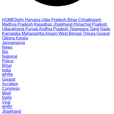
HOME
Delhi
Haryana
Uttar Pradesh
Bihar
Chhattisgarh
Madhya Pradesh
Rajasthan
Jharkhand
Himachal Pradesh
Uttarakhand
Punjab
Andhra Pradesh
Telangana
Tamil Nadu
Karnataka
Maharashtra
Assam
West Bengal
Tripura
Gujarat
Odisha
Kerala
Jansamasya
News
Bjp
National
Police
Bihar
India
कांग्रेस
Gujarat
Accident
Congress
Modi
Delhi
Viral
मारपीट
Jharkhand