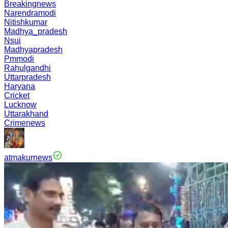
Breakingnews
Narendramodi
Nitishkumar
Madhya_pradesh
Nsui
Madhyapradesh
Pmmodi
Rahulgandhi
Uttarpradesh
Haryana
Cricket
Lucknow
Uttarakhand
Crimenews
atmakurnews