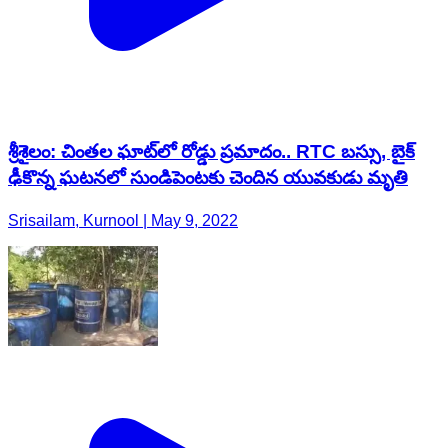
శ్రీశైలం: చింతల ఘాట్‌లో రోడ్డు ప్రమాదం.. RTC బస్సు, బైక్‌
ఢీకొన్న ఘటనలో సుండిపెంటకు చెందిన యువకుడు మృతి
Srisailam, Kurnool | May 9, 2022