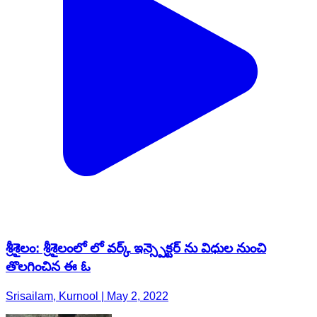
శ్రీశైలం: శ్రీశైలంలో లో వర్క్ ఇన్స్పెక్టర్ ను విధుల నుంచి
తొలగించిన ఈ ఓ
Srisailam, Kurnool | May 2, 2022