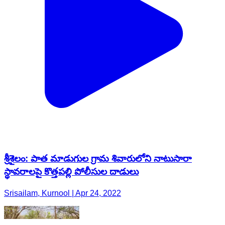
శ్రీశైలం: పాత మాడుగుల గ్రామ శివారులోని నాటుసారా
స్థావరాలపై కొత్తపల్లి పోలీసుల దాడులు
Srisailam, Kurnool | Apr 24, 2022