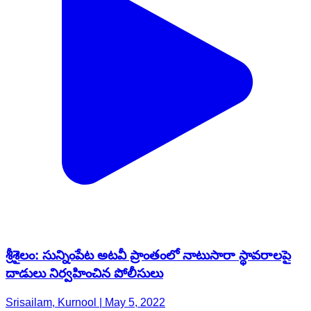
శ్రీశైలం: సున్నింపేట అటవీ ప్రాంతంలో నాటుసారా స్థావరాలపై
దాడులు నిర్వహించిన పోలీసులు
Srisailam, Kurnool | May 5, 2022