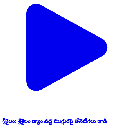
శ్రీశైలం: శ్రీశైలం డ్యాం వద్ద ముగ్గురిపై తేనెటీగలు దాడి