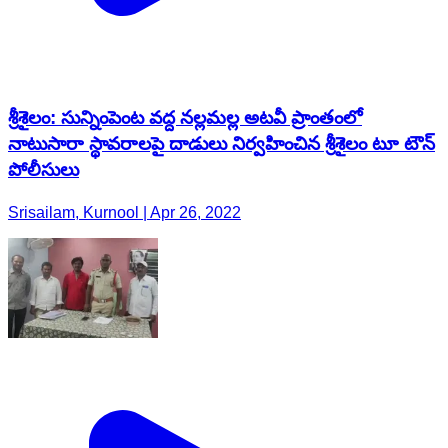
శ్రీశైలం: సున్నింపెంట వద్ద నల్లమల్ల అటవీ ప్రాంతంలో
నాటుసారా స్థావరాలపై దాడులు నిర్వహించిన శ్రీశైలం టూ టౌన్
పోలీసులు
Srisailam, Kurnool | Apr 26, 2022