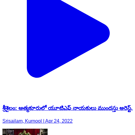
శ్రీశైలం: ఆత్మకూరులో యూటిఎఫ్ నాయకులు ముందస్తు అరెస్ట్.
Srisailam, Kurnool | Apr 24, 2022