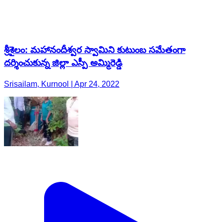
శ్రీశైలం: మహానందీశ్వర స్వామిని కుటుంబ సమేతంగా
దర్శించుకున్న జిల్లా ఎస్పీ అమ్మిరెడ్డి
Srisailam, Kurnool | Apr 24, 2022