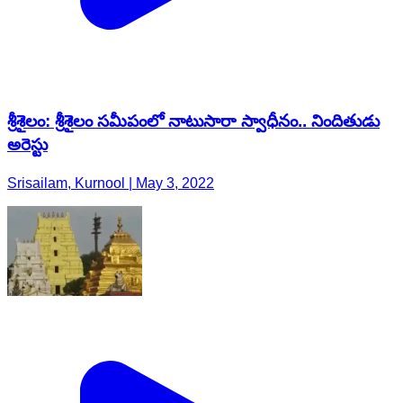
శ్రీశైలం: శ్రీశైలం సమీపంలో నాటుసారా స్వాధీనం.. నిందితుడు
అరెస్టు
Srisailam, Kurnool | May 3, 2022