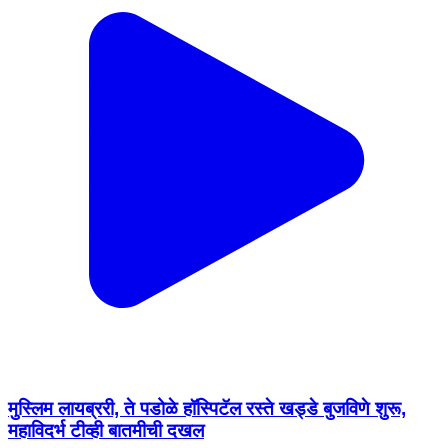
मुस्लिम लायब्ररी, ते पडोळे हॉस्पिटॅल रस्ते खड्डे बुजविणे शुरू,
महाविदर्भ टीव्ही बातमीची दखल