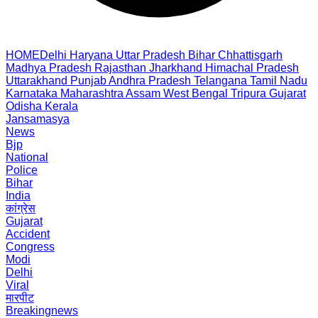
HOME
Delhi
Haryana
Uttar Pradesh
Bihar
Chhattisgarh
Madhya Pradesh
Rajasthan
Jharkhand
Himachal Pradesh
Uttarakhand
Punjab
Andhra Pradesh
Telangana
Tamil Nadu
Karnataka
Maharashtra
Assam
West Bengal
Tripura
Gujarat
Odisha
Kerala
Jansamasya
News
Bjp
National
Police
Bihar
India
कांग्रेस
Gujarat
Accident
Congress
Modi
Delhi
Viral
मारपीट
Breakingnews