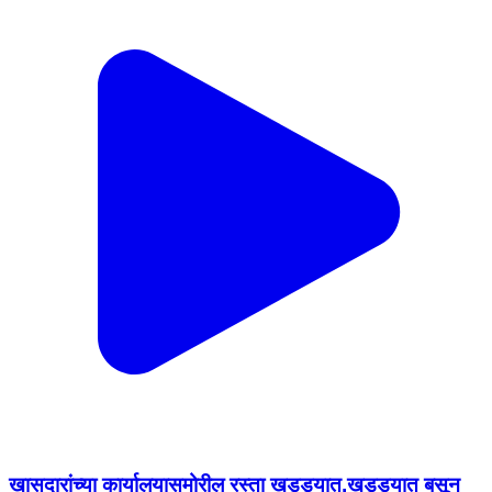
खासदारांच्या कार्यालयासमोरील रस्ता खड्ड्यात,खड्ड्यात बसून