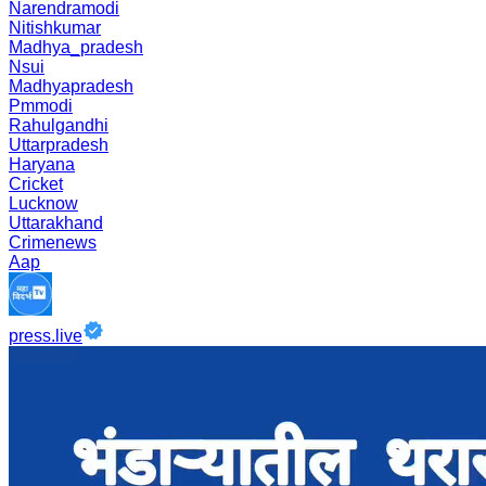
Narendramodi
Nitishkumar
Madhya_pradesh
Nsui
Madhyapradesh
Pmmodi
Rahulgandhi
Uttarpradesh
Haryana
Cricket
Lucknow
Uttarakhand
Crimenews
Aap
press.live