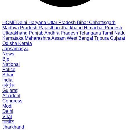
HOME
Delhi
Haryana
Uttar Pradesh
Bihar
Chhattisgarh
Madhya Pradesh
Rajasthan
Jharkhand
Himachal Pradesh
Uttarakhand
Punjab
Andhra Pradesh
Telangana
Tamil Nadu
Karnataka
Maharashtra
Assam
West Bengal
Tripura
Gujarat
Odisha
Kerala
Jansamasya
News
Bjp
National
Police
Bihar
India
कांग्रेस
Gujarat
Accident
Congress
Modi
Delhi
Viral
मारपीट
Jharkhand