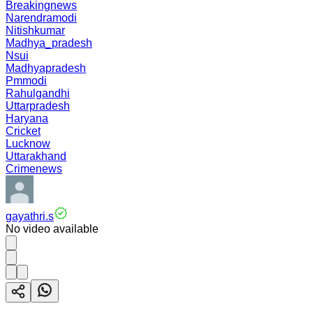
Breakingnews
Narendramodi
Nitishkumar
Madhya_pradesh
Nsui
Madhyapradesh
Pmmodi
Rahulgandhi
Uttarpradesh
Haryana
Cricket
Lucknow
Uttarakhand
Crimenews
gayathri.s
No video available