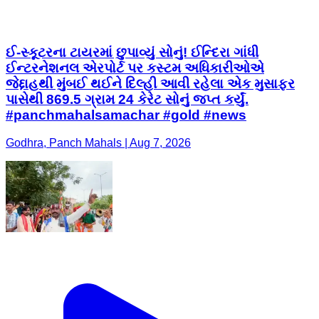
ઈ-સ્કૂટરના ટાયરમાં છુપાવ્યું સોનું! ઈન્દિરા ગાંધી
ઈન્ટરનેશનલ એરપોર્ટ પર કસ્ટમ અધિકારીઓએ
જેદ્દાહથી મુંબઈ થઈને દિલ્હી આવી રહેલા એક મુસાફર
પાસેથી 869.5 ગ્રામ 24 કેરેટ સોનું જપ્ત કર્યું.
#panchmahalsamachar #gold #news
Godhra, Panch Mahals | Aug 7, 2026