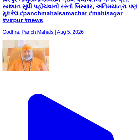
સ્મશાન સુધી પહોંચવાનો રસ્તો બિસ્માર, અંતિમયાત્રા પણ
મુશ્કેલ #panchmahalsamachar #mahisagar
#virpur #news
Godhra, Panch Mahals | Aug 5, 2026