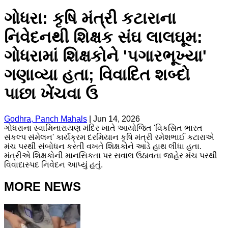
ગોધરા: કૃષિ મંત્રી કટારાના
નિવેદનથી શિક્ષક સંઘ લાલઘૂમ:
ગોધરામાં શિક્ષકોને 'પગારભૂખ્યા'
ગણાવ્યા હતા; વિવાદિત શબ્દો
પાછા ખેંચવા ઉ
Godhra, Panch Mahals
|
Jun 14, 2026
ગોધરાના સ્વામિનારાયણ મંદિર ખાતે આયોજિત 'વિકસિત ભારત
સંકલ્પ સંમેલન' કાર્યક્રમ દરમિયાન કૃષિ મંત્રી રમેશભાઈ કટારાએ
મંચ પરથી સંબોધન કરતી વખતે શિક્ષકોને આડે હાથ લીધા હતા.
મંત્રીએ શિક્ષકોની માનસિકતા પર સવાલ ઉઠાવતા જાહેર મંચ પરથી
વિવાદાસ્પદ નિવેદન આપ્યું હતું.
MORE NEWS