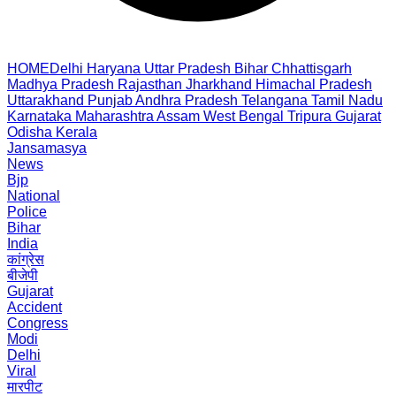
HOME
Delhi
Haryana
Uttar Pradesh
Bihar
Chhattisgarh
Madhya Pradesh
Rajasthan
Jharkhand
Himachal Pradesh
Uttarakhand
Punjab
Andhra Pradesh
Telangana
Tamil Nadu
Karnataka
Maharashtra
Assam
West Bengal
Tripura
Gujarat
Odisha
Kerala
Jansamasya
News
Bjp
National
Police
Bihar
India
कांग्रेस
बीजेपी
Gujarat
Accident
Congress
Modi
Delhi
Viral
मारपीट