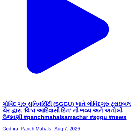
ગોવિંદ ગુરુ યુનિવર્સિટી (SGGU) ખાતે ગોવિંદગુરુ ટ્રાઇબલ
ચેર દ્વારા ‘વિશ્વ આદિવાસી દિન’ ની ભવ્ય અને અનોખી
ઉજવણી #panchmahalsamachar #sggu #news
Godhra, Panch Mahals | Aug 7, 2026