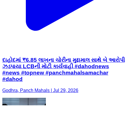
દાહોદમાં ₹6.85 લાખના ચોરીના મુદ્દામાલ સાથે બે આરોપી
ઝડપાયા LCBની મોટી કાર્યવાહી #dahodnews
#news #topnew #panchmahalsamachar
#dahod
Godhra, Panch Mahals | Jul 29, 2026