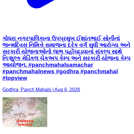
ગોધરા નગરપાલિકાના ઉપપ્રમુખ ઈશાંતભાઈ સોનીનાં
જન્મદિવસ નિમિત્તે સમાજના દરેક વર્ગ સુધી આરોગ્ય અને
સરકારી યોજનાઓનો લાભ પહોંચાડવાનાં સંકલ્પ સાથે
નિઃશુલ્ક મેડિકલ ચેકઅપ કેમ્પ અને સરકારી યોજના કેમ્પ
આયોજન. #panchmahalsamachar
#panchmahalnews #godhra #panchmahal
#topview
Godhra, Panch Mahals | Aug 6, 2026