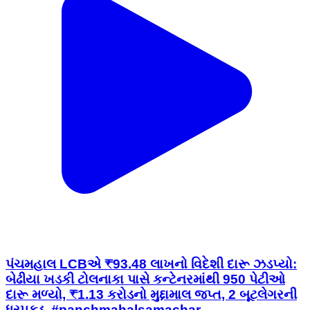
પંચમહાલ LCBએ ₹93.48 લાખનો વિદેશી દારૂ ઝડપ્યો:
બેઢીયા ખડકી ટોલનાકા પાસે કન્ટેનરમાંથી 950 પેટીઓ
દારૂ મળ્યો, ₹1.13 કરોડનો મુદ્દામાલ જપ્ત, 2 બૂટલેગરની
ધરપકડ. #panchmahalsamachar