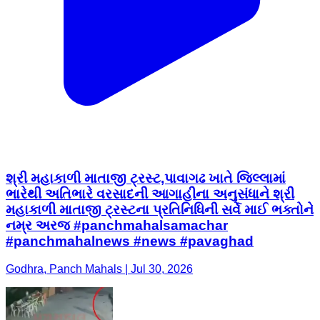
શ્રી મહાકાળી માતાજી ટ્રસ્ટ,પાવાગઢ ખાતે જિલ્લામાં
ભારેથી અતિભારે વરસાદની આગાહીના અનુસંધાને શ્રી
મહાકાળી માતાજી ટ્રસ્ટના પ્રતિનિધિની સર્વે માઈ ભક્તોને
નમ્ર અરજ #panchmahalsamachar
#panchmahalnews #news #pavaghad
Godhra, Panch Mahals | Jul 30, 2026