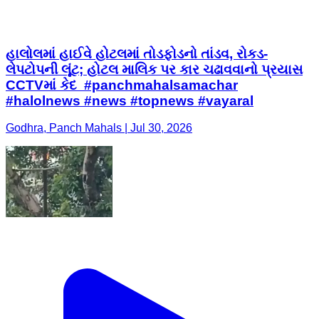
હાલોલમાં હાઈવે હોટલમાં તોડફોડનો તાંડવ, રોકડ-
લેપટોપની લૂંટ; હોટલ માલિક પર કાર ચઢાવવાનો પ્રયાસ
CCTVમાં કેદ #panchmahalsamachar
#halolnews #news #topnews #vayaral
Godhra, Panch Mahals | Jul 30, 2026