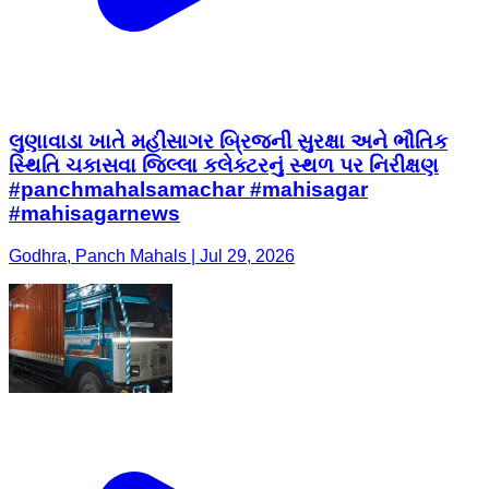
લુણાવાડા ખાતે મહીસાગર બ્રિજની સુરક્ષા અને ભૌતિક
સ્થિતિ ચકાસવા જિલ્લા કલેક્ટરનું સ્થળ પર નિરીક્ષણ
#panchmahalsamachar #mahisagar
#mahisagarnews
Godhra, Panch Mahals | Jul 29, 2026