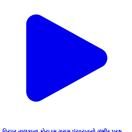
વિરપુર તાલુકાના કોયડમ ગ્રામ પંચાયતનો ગંભીર પ્રશ્ન: