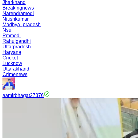
Jharkhand
Breakingnews
Narendramodi
Nitishkumar
Madhya_pradesh
Nsui
Pmmodi
Rahulgandhi
Uttarpradesh
Haryana
Cricket
Lucknow
Uttarakhand
Crimenews
aamirbhagat27376