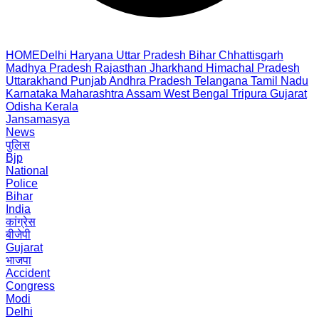
HOME
Delhi
Haryana
Uttar Pradesh
Bihar
Chhattisgarh
Madhya Pradesh
Rajasthan
Jharkhand
Himachal Pradesh
Uttarakhand
Punjab
Andhra Pradesh
Telangana
Tamil Nadu
Karnataka
Maharashtra
Assam
West Bengal
Tripura
Gujarat
Odisha
Kerala
Jansamasya
News
पुलिस
Bjp
National
Police
Bihar
India
कांग्रेस
बीजेपी
Gujarat
भाजपा
Accident
Congress
Modi
Delhi