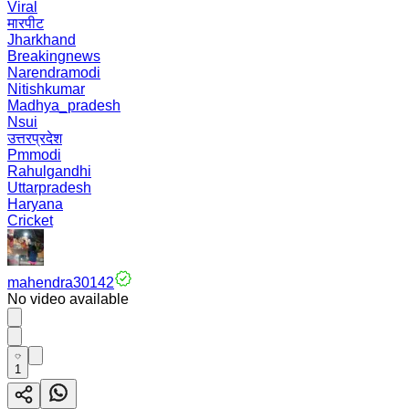
Viral
मारपीट
Jharkhand
Breakingnews
Narendramodi
Nitishkumar
Madhya_pradesh
Nsui
उत्तरप्रदेश
Pmmodi
Rahulgandhi
Uttarpradesh
Haryana
Cricket
mahendra30142
No video available
1