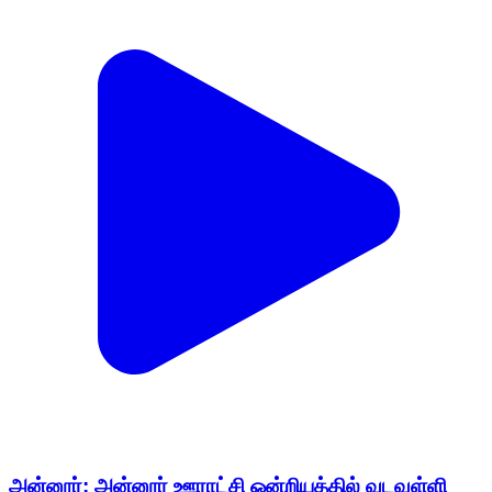
அன்னூர்: அன்னூர் ஊராட்சி ஒன்றியத்தில் வடவள்ளி