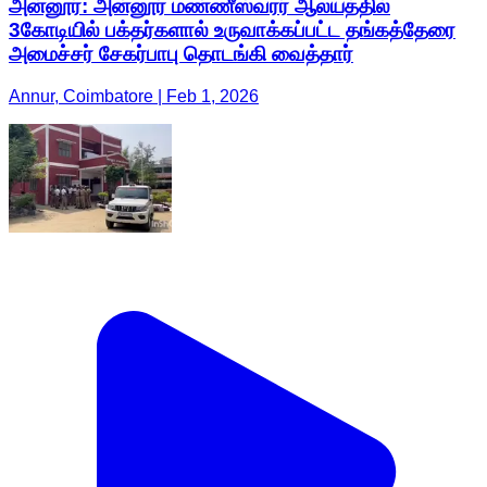
அன்னூர்: அன்னூர் மண்ணீஸ்வரர் ஆலயத்தில்
3கோடியில் பக்தர்களால் உருவாக்கப்பட்ட தங்கத்தேரை
அமைச்சர் சேகர்பாபு தொடங்கி வைத்தார்
Annur, Coimbatore | Feb 1, 2026