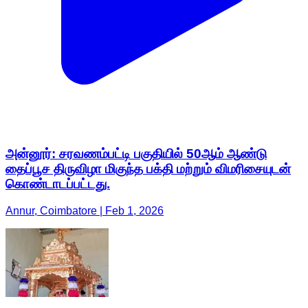
அன்னூர்: சரவணம்பட்டி பகுதியில் 50ஆம் ஆண்டு
தைப்பூச திருவிழா மிகுந்த பக்தி மற்றும் விமரிசையுடன்
கொண்டாடப்பட்டது.
Annur, Coimbatore | Feb 1, 2026