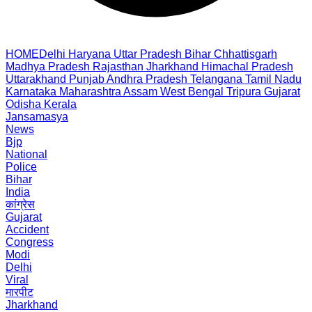
HOME
Delhi
Haryana
Uttar Pradesh
Bihar
Chhattisgarh
Madhya Pradesh
Rajasthan
Jharkhand
Himachal Pradesh
Uttarakhand
Punjab
Andhra Pradesh
Telangana
Tamil Nadu
Karnataka
Maharashtra
Assam
West Bengal
Tripura
Gujarat
Odisha
Kerala
Jansamasya
News
Bjp
National
Police
Bihar
India
कांग्रेस
Gujarat
Accident
Congress
Modi
Delhi
Viral
मारपीट
Jharkhand