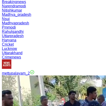
Breakingnews
Narendramodi
Nitishkumar
Madhya_pradesh
Nsui
Madhyapradesh
Pmmodi
Rahulgandhi
Uttarpradesh
Haryana
Cricket
Lucknow
Uttarakhand
Crimenews
mettupalayam_2