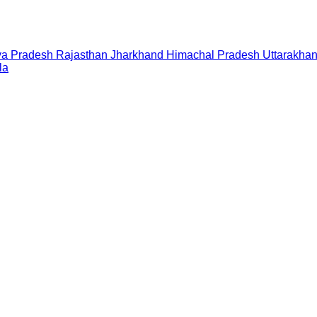
a Pradesh
Rajasthan
Jharkhand
Himachal Pradesh
Uttarakha
la