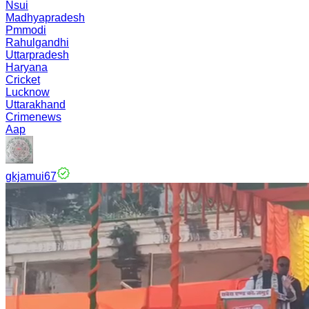
Nsui
Madhyapradesh
Pmmodi
Rahulgandhi
Uttarpradesh
Haryana
Cricket
Lucknow
Uttarakhand
Crimenews
Aap
gkjamui67