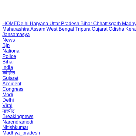
HOME
Delhi
Haryana
Uttar Pradesh
Bihar
Chhattisgarh
Madhy
Maharashtra
Assam
West Bengal
Tripura
Gujarat
Odisha
Kera
Jansamasya
News
Bjp
National
Police
Bihar
India
कांग्रेस
Gujarat
Accident
Congress
Modi
Delhi
Viral
मारपीट
Breakingnews
Narendramodi
Nitishkumar
Madhya_pradesh