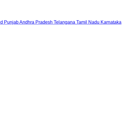
nd
Punjab
Andhra Pradesh
Telangana
Tamil Nadu
Karnataka