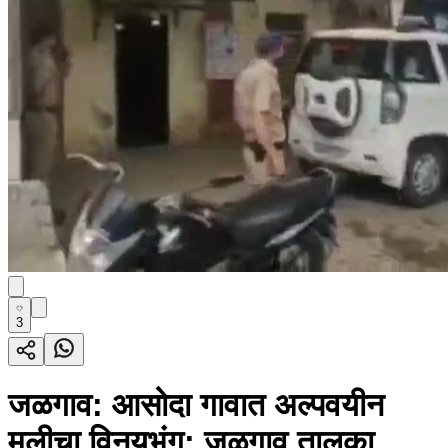
3
जळगाव: आसोदा गावात अल्पवयीन
मुलीचा विनयभंग; जळगाव तालुका