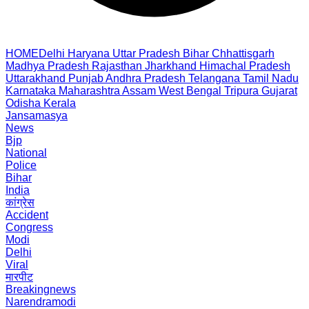
HOME
Delhi
Haryana
Uttar Pradesh
Bihar
Chhattisgarh
Madhya Pradesh
Rajasthan
Jharkhand
Himachal Pradesh
Uttarakhand
Punjab
Andhra Pradesh
Telangana
Tamil Nadu
Karnataka
Maharashtra
Assam
West Bengal
Tripura
Gujarat
Odisha
Kerala
Jansamasya
News
Bjp
National
Police
Bihar
India
कांग्रेस
Accident
Congress
Modi
Delhi
Viral
मारपीट
Breakingnews
Narendramodi