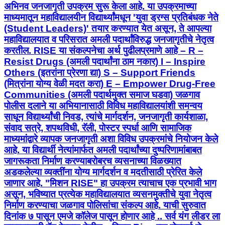
अभिनव जनजागृती उपक्रम सुरू केला आहे. या उपक्रमाच्या
माध्यमातून महाविद्यालयीन विद्यार्थ्यांमधून 'युवा ड्रग्स प्रतिबंधक नेते
(Student Leaders)' तयार करण्यात येत असून, ते आपल्या
महाविद्यालयात व परिसरात अमली पदार्थांविरुद्ध जनजागृतीचे नेतृत्व
करतील. RISE या संकल्पनेचा अर्थ पुढीलप्रमाणे आहे – R –
Resist Drugs (अमली पदार्थांना ठाम नकार) I – Inspire
Others (इतरांना प्रेरणा द्या) S – Support Friends
(मित्रांना योग्य वेळी मदत करा) E – Empower Drug-Free
Communities (अमली पदार्थमुक्त समाज घडवा) जळगाव
पोलीस दलाने या अभियानासाठी विविध महाविद्यालयांशी समन्वय
साधून विद्यार्थ्यांची निवड, त्यांचे मार्गदर्शन, जनजागृती कार्यशाळा,
संवाद सत्रे, शपथविधी, रॅली, पोस्टर स्पर्धा आणि सामाजिक
माध्यमांद्वारे व्यापक जनजागृती अशा विविध उपक्रमांचे नियोजन केले
आहे. या विद्यार्थी नेत्यांमार्फत अमली पदार्थांच्या दुष्परिणामांबाबत
जागरूकता निर्माण करण्याबरोबरच व्यसनाच्या विळख्यात
अडकलेल्या व्यक्तींना योग्य मार्गदर्शन व मदतीसाठी प्रेरित केले
जाणार आहे. "मिशन RISE" हा उपक्रम त्याचाच एक प्रभावी भाग
असून, भविष्यात प्रत्येक महाविद्यालयात व्यसनमुक्तीचे युवा नेतृत्व
निर्माण करण्याचा जळगाव पोलिसांचा संकल्प आहे. याची सुरुवात
दिनांक ७ पासून एमजे कॉलेज पासून होणार आहे .. सर्व यंग लीडर ला