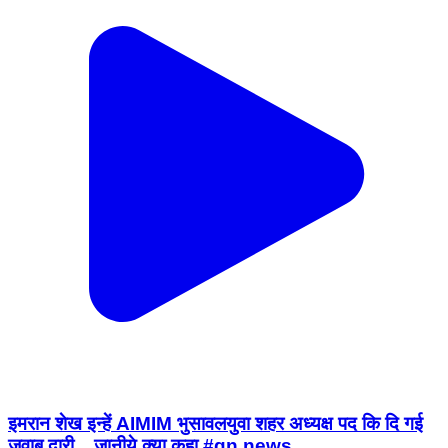
इमरान शेख इन्हें AIMIM भुसावलयुवा शहर अध्यक्ष पद कि दि गई
जवाब दारी... जानीये क्या कहा #gn news