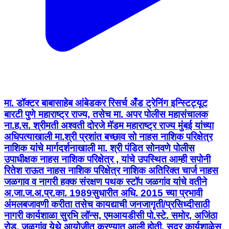
मा. डॉक्टर बाबासाहेब आंबेडकर रिसर्च अँड ट्रेनिंग इन्स्टिट्यूट
बारटी पुणे महाराष्ट्र राज्य, तसेच मा. अपर पोलीस महासंचालक
ना.ह.स. श्रीमती अश्वती दोरजे मॅडम महाराष्ट्र राज्य मुंबई यांच्या
अधिपत्याखाली मा.श्री प्रशांत बच्छाव सो नाहस नाशिक परिक्षेत्र
नाशिक यांचे मार्गदर्शनाखाली मा. श्री पंडित सोनवणे पोलीस
उपाधीक्षक नाहस नाशिक परिक्षेत्र , यांचे उपस्थित आम्ही सपोनी
रितेश राऊत नाहस नाशिक परिक्षेत्र नाशिक अतिरिक्त चार्ज नाहस
जळगाव व नागरी हक्क संरक्षण पथक स्टॉप जळगांव यांचे वतीने
अ.जा.ज.अ.प्र.का. 1989सुधारीत अधि. 2015 च्या प्रभावी
अंमलबजावणी करीता तसेच कायद्याची जनजागृती/प्रसिध्दीसाठी
नागरी कार्यशाळा सुरभि लॉन्स, एमआयडीसी पो.स्टे. समोर, अजिंठा
रोड, जळगांव येथे आयोजीत करण्यात आली होती. सदर कार्यशाळेस