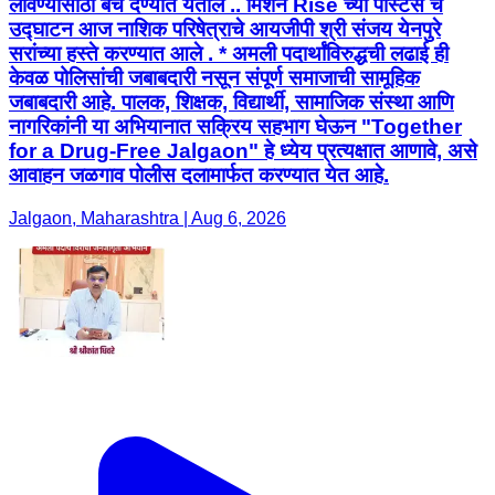
लावण्यासाठी बॅच देण्यात येतील .. मिशन Rise च्या पोस्टर्स चे
उद्घाटन आज नाशिक परिषेत्राचे आयजीपी श्री संजय येनपुरे
सरांच्या हस्ते करण्यात आले . * अमली पदार्थांविरुद्धची लढाई ही
केवळ पोलिसांची जबाबदारी नसून संपूर्ण समाजाची सामूहिक
जबाबदारी आहे. पालक, शिक्षक, विद्यार्थी, सामाजिक संस्था आणि
नागरिकांनी या अभियानात सक्रिय सहभाग घेऊन "Together
for a Drug-Free Jalgaon" हे ध्येय प्रत्यक्षात आणावे, असे
आवाहन जळगाव पोलीस दलामार्फत करण्यात येत आहे.
Jalgaon, Maharashtra | Aug 6, 2026