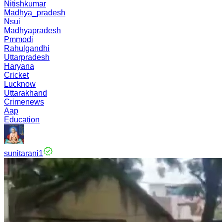
Nitishkumar
Madhya_pradesh
Nsui
Madhyapradesh
Pmmodi
Rahulgandhi
Uttarpradesh
Haryana
Cricket
Lucknow
Uttarakhand
Crimenews
Aap
Education
sunitarani1