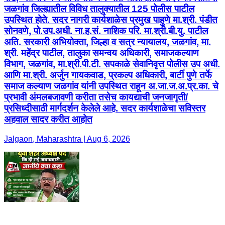
जळगांव जिल्ह्यातील विविध तालुक्यातील 125 पोलीस पाटील
उपस्थित होते. सदर नागरी कार्यशाळेस प्रमुख पाहुणे मा.श्री. पंडीत
सोनवणे, पो.उप.अधी. ना.ह.सं. नाशिक परि. मा.श्री.बी.यु. पाटील
अति. सरकारी अभियोक्ता, जिल्हा व सत्र न्यायालय, जळगांव, मा.
श्री. महेंद्र पाटील, तालुका समन्वय अधिकारी, समाजकल्याण
विभाग, जळगांव, मा.श्री.पी.टी. सपकाळे सेवानिवृत्त पोलीस उप अधी.
आणि मा.श्री. अर्जुन गायकवाड, प्रकल्प अधिकारी, बार्टी पुणे तर्फे
समाज कल्याण जळगांव यांनी उपस्थित राहून अ.जा.ज.अ.प्र.का. चे
प्रभावी अंमलबजावणी करीता तसेच कायद्याची जनजागृती/
प्रसिध्दीसाठी मार्गदर्शन केलेले आहे. सदर कार्यशाळेचा सविस्तर
अहवाल सादर करीत आहोत
Jalgaon, Maharashtra | Aug 6, 2026